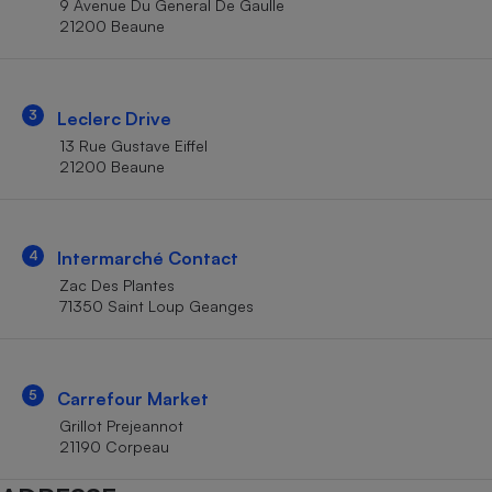
9 Avenue Du General De Gaulle
Téléphone mobile -
21200 Beaune
Smartphone
Plaque de cuisson à
induction
3
Leclerc Drive
13 Rue Gustave Eiffel
Climatiseur -
21200 Beaune
Ventilateur
Antivirus
4
Intermarché Contact
Zac Des Plantes
Climatiseur -
Ventilateur
71350 Saint Loup Geanges
5
Carrefour Market
Grillot Prejeannot
21190 Corpeau