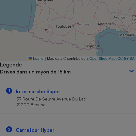
Petit électroménager - U
Complément
alimentaire
Mutuelle
Assurance emprunteur
Matelas
Leaflet
|
Map data © contributeurs
OpenStreetMap
,
CC-BY-SA
Champagne
Légende
bouteille
Banque en 
Drives dans un rayon de 15 km
Téléviseur
Antimoustique
Lave-linge
1
Intermarché Super
37 Route De Seurre Avenue Du Lac
21200 Beaune
Radiateur électrique
2
Carrefour Hyper