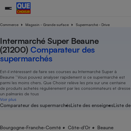
Commerce
Magasin - Grande surface
Supermarché - Drive
Intermarché Super Beaune
Additifs a
Comparate
Comparatif
Comparateu
Comparatif
Comparateu
Comparatif
Comparati
Substances
Toutes les actualités
Tous les services
Tous nos combats
L’association
Organismes de défense 
Train
supermarc
cosmétiqu
(21200)
Comparateur des
Comparateu
Achat - Vente - Travaux
Démarche administrative
Enquêtes
Nos actions
Nos missions
Système judiciaire
Transport aérien
gratuit
supermarchés
Copropriété
Famille
Guides d'achat
Nos grandes victoires
Notre méthodologie
Location
Senior
Comparateu
Comparate
Comparati
Comparatif
Comparate
Comparatif
Comparatif
Est-il intéressant de faire ses courses au Intermarché Super à
Conseils
Les billets de la présidente
Notre financement
supermarc
électrique
Beaune ’ Vous pouvez analyser rapidement si ce supermarché est
Service marchand
Magasin - Grande surfac
Sport
Soumettre un litige
Brèves
Nos associations locales
Nos partenaires
parmi les moins chers. Que Choisir relève les prix sur une centaine
Air
Marketing - Fidélisation
Vacances - Tourisme
Lettres types
de produits achetés régulièrement par les consommateurs et dresse
Nous rejoindre
Nous rejoindre
Déchet
un palmarès de tous
Méthode de vente - Abu
Rencontrer une association locale
Comparate
Comparatif
Comparatif
Comparatif
Comparatif
Voir plus
En savoir plus sur Que Choisir Ensemble
Eau
Comparateur des supermarchés
Liste des enseignes
Liste de
s
Agriculture
Achat - Vente - Location
Energie
Nutrition
Assurance auto
-nous ?
Produit alimentaire
Carburant
Comparati
Comparati
Comparati
Comparate
Bourgogne-Franche-Comté
Côte-d’Or
Beaune