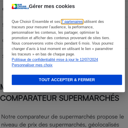
Gérer mes cookies
Carburant
30L
50L
70L
Que Choisir Ensemble et ses
7 partenaires
utilisent des
SP 95-E10
60,30 €
100,50 €
140,70 €
traceurs pour mesurer l’audience, la performance,
personnaliser les contenus, les partager, optimiser la
promotion et afficher des contenus provenant de sites tiers.
Gazole
65,67 €
109,45 €
153,23 €
Nous conserverons votre choix pendant 6 mois. Vous pourrez
changer d’avis à tout moment en utilisant le lien « paramétrer
les traceurs » en bas de chaque page.
SP 98
62,97 €
104,95 €
146,93 €
Politique de confidentialité mise à jour le 12/07/2024
Personnaliser mes choix
TOUT ACCEPTER & FERMER
MÉTHODOLOGIE DE NOTRE
COMPARATEUR SUPERMARCHÉS
Notre comparateur de supermarchés propose le
niveau de prix des supermarchés, géolocalisés