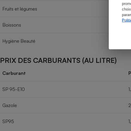
promo
Fruits et légumes
choix
param
Polit
Boissons
Hygiène Beauté
PRIX DES CARBURANTS (AU LITRE)
Carburant
P
SP 95-E10
1
Gazole
2
SP95
1