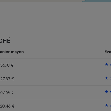
Électricité - Gaz
Appareil photo
numérique
Four encastrable
CHÉ
Lessive
anier moyen
Éva
56,18 €
27,87 €
Aspirateur
67,69 €
20,46 €