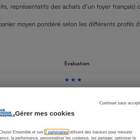
its, représentatifs des achats d’un foyer français
u panier moyen pondéré selon les différents profils
s
Réfrigérateur
Évaluation
Continuer sans accept
Gérer mes cookies
Choisir Ensemble et ses
7 partenaires
utilisent des traceurs pour mesurer
ience, la performance, personnaliser les contenus, les partager, optimiser la