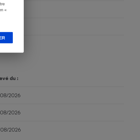
tre
en «
ER
evé du :
/08/2026
/08/2026
/08/2026