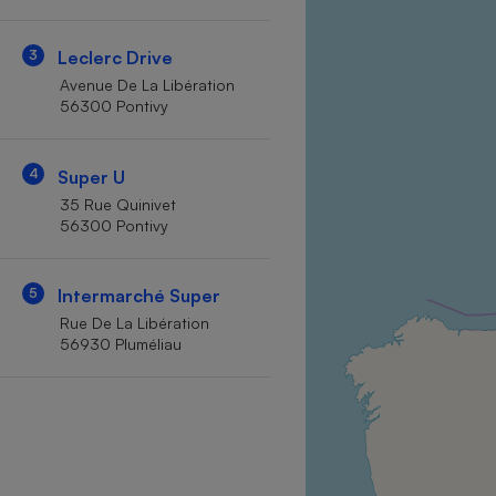
Internet
3
Leclerc Drive
Gros électroménager
Téléphonie
Avenue De La Libération
Petit électroménager 
56300 Pontivy
Complément
alimentaire
Mutuelle
Assurance emprunteu
4
Super U
35 Rue Quinivet
56300 Pontivy
Matelas
Champa
5
Intermarché Super
boutei
Banque 
Rue De La Libération
56930 Pluméliau
Téléviseur
Antimoustique
Lave-linge