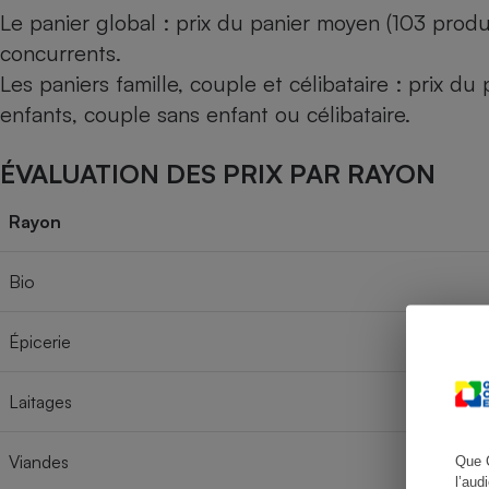
Le panier global : prix du panier moyen (103 produ
concurrents.
Les paniers famille, couple et célibataire : prix d
Cafetière à expresso
enfants, couple sans enfant ou célibataire.
ÉVALUATION DES PRIX PAR RAYON
Rayon
Bio
Robot ménager
Épicerie
Laitages
Viandes
Que 
l’aud