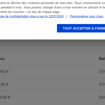
tion et afficher des contenus provenant de sites tiers. Nous conserverons vo
 pendant 6 mois. Vous pourrez changer d’avis à tout moment en utilisant le li
étrer les traceurs » en bas de chaque page.
ique de confidentialité mise à jour le 12/07/2024
|
Personnaliser mes choix
TOUT ACCEPTER & FERM
rix
Rel
,912 €
07
,112 €
07
,938 €
06