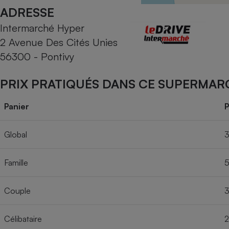
Radiateur électrique
ADRESSE
Intermarché Hyper
Téléphone mobile -
2 Avenue Des Cités Unies
Smartphone
Plaque de cuisson à
56300 - Pontivy
induction
PRIX PRATIQUÉS DANS CE SUPERMAR
Climatiseur -
Panier
P
Ventilateur
Global
3
Antivirus
Famille
5
Climatiseur -
Ventilateur
Couple
3
Célibataire
2