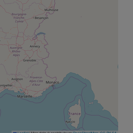
Leaflet
|
Map data © contributeurs
OpenStreetMap
,
CC-BY-SA