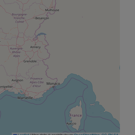
Leaflet
|
Map data © contributeurs
OpenStreetMap
,
CC-BY-SA