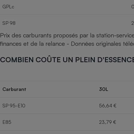
GPLc
0
SP 98
2
Prix des carburants proposés par la station-servi
finances et de la relance - Données originales té
COMBIEN COÛTE UN PLEIN D'ESSENCE
Carburant
30L
SP 95-E10
56,64 €
E85
23,79 €