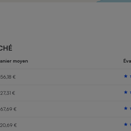
Électricité - Gaz
Appareil photo
numérique
Four encastrable
CHÉ
Lessive
anier moyen
Éva
56,18 €
27,31 €
Aspirateur
67,69 €
20,69 €