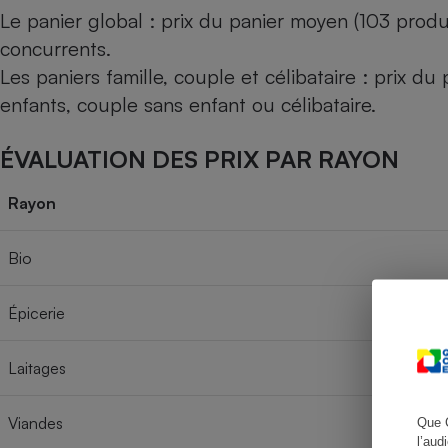
Le panier global : prix du panier moyen (103 produ
concurrents.
Les paniers famille, couple et célibataire : prix d
Cafetière à expresso
enfants, couple sans enfant ou célibataire.
ÉVALUATION DES PRIX PAR RAYON
Rayon
Bio
Robot ménager
Épicerie
Laitages
Viandes
Que 
l’aud