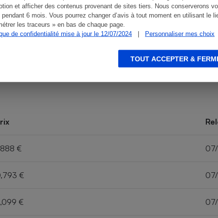
tion et afficher des contenus provenant de sites tiers. Nous conserverons vo
 pendant 6 mois. Vous pourrez changer d’avis à tout moment en utilisant le li
étrer les traceurs » en bas de chaque page.
ique de confidentialité mise à jour le 12/07/2024
|
Personnaliser mes choix
TOUT ACCEPTER & FERM
rix
Rel
,888 €
07
,793 €
07
,099 €
07