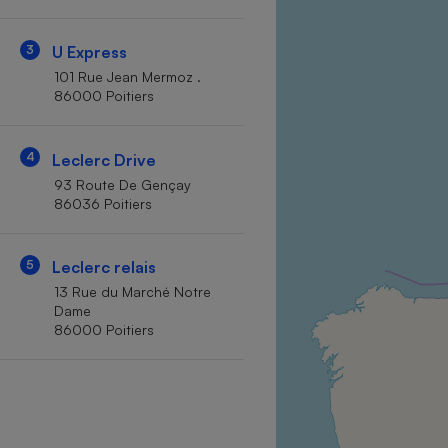
Internet
3
U Express
Gros électroménager
Téléphonie
101 Rue Jean Mermoz .
Petit électroménager 
86000 Poitiers
Complément
alimentaire
Mutuelle
Assurance emprunteu
4
Leclerc Drive
93 Route De Gençay
86036 Poitiers
Matelas
Champa
5
Leclerc relais
boutei
Banque 
13 Rue du Marché Notre
Dame
Téléviseur
86000 Poitiers
Antimoustique
Lave-linge