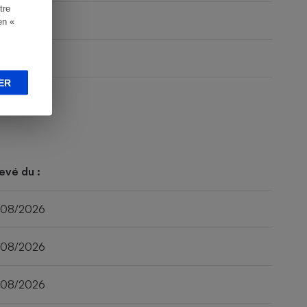
tre
en «
ER
evé du :
/08/2026
/08/2026
/08/2026