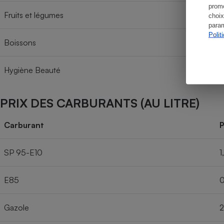
promo
Fruits et légumes
choix
param
Polit
Boissons
Hygiène Beauté
PRIX DES CARBURANTS (AU LITRE)
Carburant
P
SP 95-E10
1
E85
0
Gazole
2