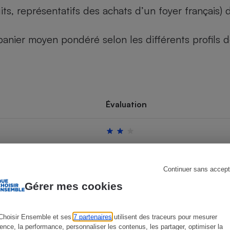
its, représentatifs des achats d’un foyer français
u panier moyen pondéré selon les différents profils
s
Réfrigérateur
Évaluation
Continuer sans accept
Gérer mes cookies
Choisir Ensemble et ses
7 partenaires
utilisent des traceurs pour mesurer
ience, la performance, personnaliser les contenus, les partager, optimiser la