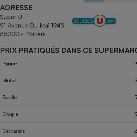
Radiateur électrique
ADRESSE
Super U
Téléphone mobile -
91 Avenue Du Mai 1945
Smartphone
Plaque de cuisson à
86000 - Poitiers
induction
PRIX PRATIQUÉS DANS CE SUPERMAR
Climatiseur -
Panier
P
Ventilateur
Global
3
Antivirus
Famille
5
Climatiseur -
Ventilateur
Couple
3
Célibataire
2