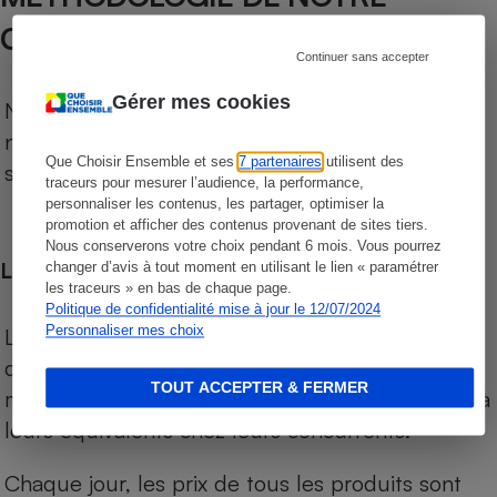
COMPARATEUR SUPERMARCHÉS
Continuer sans accepter
Gérer mes cookies
Notre comparateur de supermarchés propose le
niveau de prix des supermarchés, géolocalisés
Que Choisir Ensemble et ses
7 partenaires
utilisent des
sur le territoire français.
traceurs pour mesurer l’audience, la performance,
personnaliser les contenus, les partager, optimiser la
promotion et afficher des contenus provenant de sites tiers.
Nous conserverons votre choix pendant 6 mois. Vous pourrez
Les comparaisons de prix
changer d’avis à tout moment en utilisant le lien « paramétrer
les traceurs » en bas de chaque page.
Politique de confidentialité mise à jour le 12/07/2024
Personnaliser mes choix
Les comparaisons sont réalisées sur l’ensemble
des produits des magasins. Les produits de
TOUT ACCEPTER & FERMER
marques de distributeurs (MDD) sont comparés à
leurs équivalents chez leurs concurrents.
Chaque jour, les prix de tous les produits sont