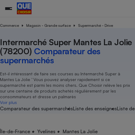
Commerce
Magasin - Grande surface
Supermarché - Drive
Intermarché Super Mantes La Jolie
Additifs a
Comparate
Comparatif
Comparateu
Comparatif
Comparateu
Comparatif
Comparati
Substances
Toutes les actualités
Tous les services
Tous nos combats
L’association
Organismes de défense 
Train
supermarc
cosmétiqu
(78200)
Comparateur des
Comparateu
Achat - Vente - Travaux
Démarche administrative
Enquêtes
Nos actions
Nos missions
Système judiciaire
Transport aérien
gratuit
supermarchés
Copropriété
Famille
Guides d'achat
Nos grandes victoires
Notre méthodologie
Location
Senior
Comparateu
Comparate
Comparati
Comparatif
Comparate
Comparatif
Comparatif
Est-il intéressant de faire ses courses au Intermarché Super à
Conseils
Les billets de la présidente
Notre financement
supermarc
électrique
Mantes La Jolie ’ Vous pouvez analyser rapidement si ce
Service marchand
Magasin - Grande surfac
Sport
Soumettre un litige
Brèves
Nos associations locales
Nos partenaires
supermarché est parmi les moins chers. Que Choisir relève les prix
Air
Marketing - Fidélisation
Vacances - Tourisme
Lettres types
sur une centaine de produits achetés régulièrement par les
Nous rejoindre
Nous rejoindre
Déchet
consommateurs et dresse un palmarès
Méthode de vente - Abu
Rencontrer une association locale
Comparate
Comparatif
Comparatif
Comparatif
Comparatif
Voir plus
En savoir plus sur Que Choisir Ensemble
Eau
Comparateur des supermarchés
Liste des enseignes
Liste de
s
Agriculture
Achat - Vente - Location
Energie
Nutrition
Assurance auto
-nous ?
Produit alimentaire
Carburant
Comparati
Comparati
Comparati
Comparate
Île-de-France
Yvelines
Mantes La Jolie