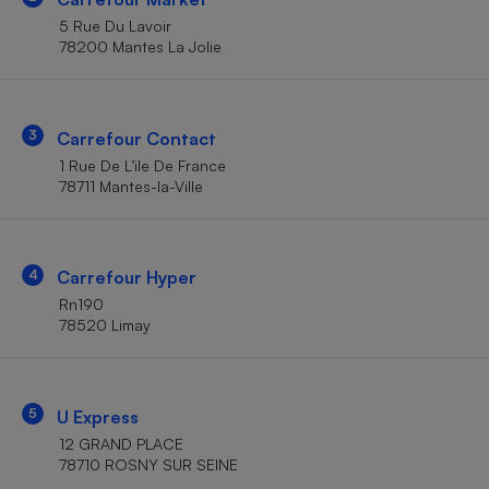
Téléphone mobile -
5 Rue Du Lavoir
Smartphone
Plaque de cuisson à
78200 Mantes La Jolie
induction
3
Carrefour Contact
Climatiseur -
1 Rue De L’ile De France
Ventilateur
78711 Mantes-la-Ville
Antivirus
4
Carrefour Hyper
Climatiseur -
Ventilateur
Rn190
78520 Limay
5
U Express
12 GRAND PLACE
78710 ROSNY SUR SEINE