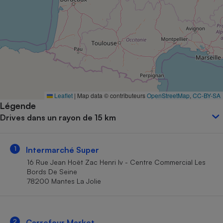
Petit électroménager - U
Complément
alimentaire
Mutuelle
Assurance emprunteur
Matelas
Leaflet
|
Map data © contributeurs
OpenStreetMap
,
CC-BY-SA
Champagne
Légende
bouteille
Banque en 
Drives dans un rayon de 15 km
Téléviseur
Antimoustique
Lave-linge
1
Intermarché Super
16 Rue Jean Hoët Zac Henri Iv - Centre Commercial Les
Bords De Seine
78200 Mantes La Jolie
Radiateur électrique
2
Carrefour Market