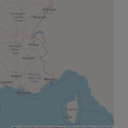
Leaflet
|
Map data © contributeurs
OpenStreetMap
,
CC-BY-SA