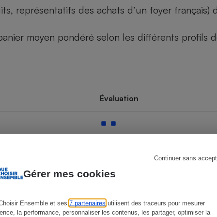
its, représentatifs des achats d’un foyer français
u panier moyen pondéré selon les différents profils
s
Réfrigérateur
Évaluation
Continuer sans accept
Gérer mes cookies
Choisir Ensemble et ses
7 partenaires
utilisent des traceurs pour mesurer
ience, la performance, personnaliser les contenus, les partager, optimiser la