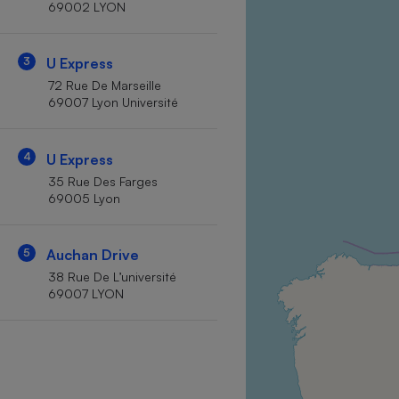
69002 LYON
Internet
Gros électroménager
Téléphonie
3
U Express
Petit électroménager 
72 Rue De Marseille
Complément
69007 Lyon Université
alimentaire
Mutuelle
Assurance emprunteu
4
U Express
35 Rue Des Farges
69005 Lyon
Matelas
Champa
boutei
5
Auchan Drive
Banque 
38 Rue De L’université
Téléviseur
69007 LYON
Antimoustique
Lave-linge