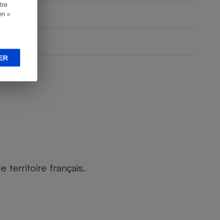
tre
en «
ER
territoire français.