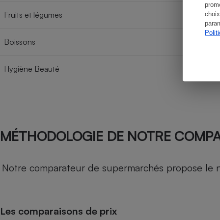
promo
Fruits et légumes
choix
param
Polit
Boissons
Hygiène Beauté
MÉTHODOLOGIE DE NOTRE COMP
Notre comparateur de supermarchés propose le nive
Les comparaisons de prix