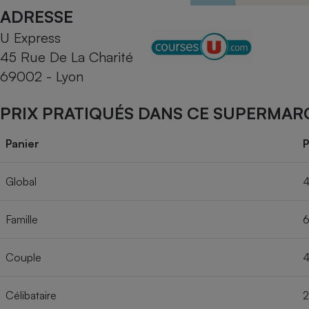
Radiateur électrique
ADRESSE
U Express
Téléphone mobile -
45 Rue De La Charité
Smartphone
Plaque de cuisson à
69002 - Lyon
induction
PRIX PRATIQUÉS DANS CE SUPERMAR
Climatiseur -
Panier
P
Ventilateur
Global
4
Antivirus
Famille
6
Climatiseur -
Ventilateur
Couple
4
Célibataire
2