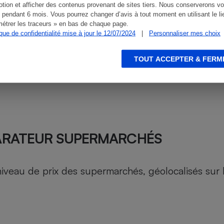
tion et afficher des contenus provenant de sites tiers. Nous conserverons vo
 pendant 6 mois. Vous pourrez changer d’avis à tout moment en utilisant le li
étrer les traceurs » en bas de chaque page.
ique de confidentialité mise à jour le 12/07/2024
|
Personnaliser mes choix
TOUT ACCEPTER & FERM
ARATEUR SUPERMARCHÉS
au de prix des supermarchés, géolocalisés sur le 