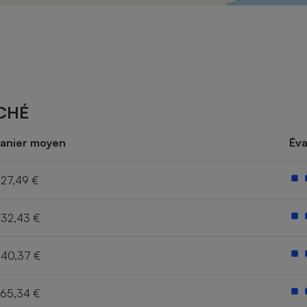
Électricité - Gaz
Appareil photo
numérique
Four encastrable
CHÉ
Lessive
anier moyen
Éva
27,49 €
32,43 €
Aspirateur
40,37 €
65,34 €