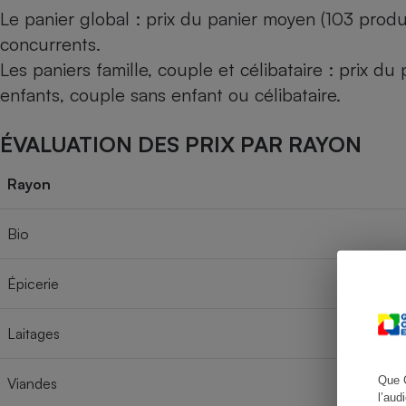
Le panier global : prix du panier moyen (103 produ
concurrents.
Les paniers famille, couple et célibataire : prix d
Cafetière à expresso
enfants, couple sans enfant ou célibataire.
ÉVALUATION DES PRIX PAR RAYON
Rayon
Bio
Robot ménager
Épicerie
Laitages
Que 
Viandes
l’aud