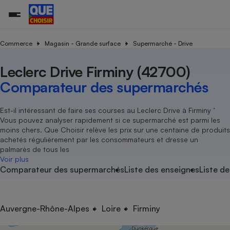
Commerce
Magasin - Grande surface
Supermarché - Drive
Leclerc Drive Firminy (42700)
Additifs a
Comparate
Comparatif
Comparateu
Comparatif
Comparateu
Comparatif
Comparati
Substances
Toutes les actualités
Tous les services
Tous nos combats
L’association
Organismes de défense 
Train
supermarc
cosmétiqu
Comparateur des supermarchés
Comparateu
Achat - Vente - Travaux
Démarche administrative
Enquêtes
Nos actions
Nos missions
Système judiciaire
Transport aérien
gratuit
Copropriété
Famille
Guides d'achat
Nos grandes victoires
Notre méthodologie
Est-il intéressant de faire ses courses au Leclerc Drive à Firminy ’
Location
Senior
Vous pouvez analyser rapidement si ce supermarché est parmi les
Comparateu
Comparate
Comparati
Comparatif
Comparate
Comparatif
Comparatif
Conseils
Les billets de la présidente
Notre financement
moins chers. Que Choisir relève les prix sur une centaine de produits
supermarc
électrique
Service marchand
Magasin - Grande surfac
Sport
Soumettre un litige
achetés régulièrement par les consommateurs et dresse un
Brèves
Nos associations locales
Nos partenaires
Air
palmarès de tous les
Marketing - Fidélisation
Vacances - Tourisme
Lettres types
Voir plus
Nous rejoindre
Nous rejoindre
Déchet
Comparateur des supermarchés
Liste des enseignes
Liste de
Méthode de vente - Abu
Rencontrer une association locale
Comparate
Comparatif
Comparatif
Comparatif
Comparatif
En savoir plus sur Que Choisir Ensemble
Eau
s
Agriculture
Achat - Vente - Location
Energie
Nutrition
Assurance auto
Auvergne-Rhône-Alpes
Loire
Firminy
-nous ?
Produit alimentaire
Carburant
Comparati
Comparati
Comparati
Comparate