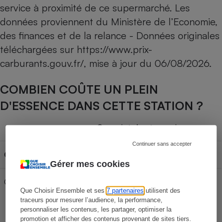
service à proximité de ce supermarché. Les
données proviennent du Ministère de l’Economie,
des finances et de la relance - Données originales
téléchargées sur
https://www.prix-
carburants.gouv.fr/
, mise à jour du
06/08/2026
.
COMBIEN COÛTE UN PLEIN
D'ESSENCE DANS CETTE STATION ?
Capacité du réservoir
Continuer sans accepter
Carburant
30L
50L
70L
Gérer mes cookies
Gazole
66,27 €
110,45 €
154,63 €
Que Choisir Ensemble et ses
7 partenaires
utilisent des
traceurs pour mesurer l’audience, la performance,
personnaliser les contenus, les partager, optimiser la
promotion et afficher des contenus provenant de sites tiers.