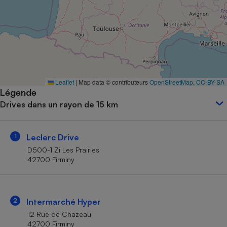
Petit électroménager - U
Complément
alimentaire
Mutuelle
Assurance emprunteur
Leaflet
|
Map data © contributeurs
OpenStreetMap
,
CC-BY-SA
Légende
Matelas
Champagne
Drives dans un rayon de 15 km
bouteille
Banque en 
Téléviseur
1
Leclerc Drive
Antimoustique
Lave-linge
D500-1 Zi Les Prairies
42700 Firminy
Radiateur électrique
2
Intermarché Hyper
12 Rue de Chazeau
42700 Firminy