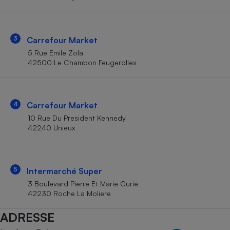
Téléphone mobile -
Smartphone
Plaque de cuisson à
induction
3
Carrefour Market
5 Rue Emile Zola
42500 Le Chambon Feugerolles
Climatiseur -
Ventilateur
4
Carrefour Market
Antivirus
10 Rue Du President Kennedy
42240 Unieux
Climatiseur -
Ventilateur
5
Intermarché Super
3 Boulevard Pierre Et Marie Curie
42230 Roche La Moliere
ADRESSE