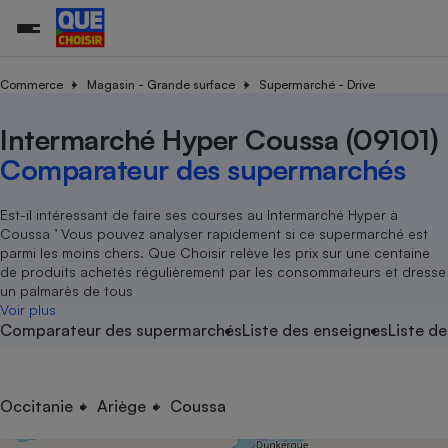
Commerce
Magasin - Grande surface
Supermarché - Drive
Intermarché Hyper Coussa (09101)
Additifs a
Comparate
Comparatif
Comparateu
Comparatif
Comparateu
Comparatif
Comparati
Substances
Toutes les actualités
Tous les services
Tous nos combats
L’association
Organismes de défense 
Train
supermarc
cosmétiqu
Comparateur des supermarchés
Comparateu
Achat - Vente - Travaux
Démarche administrative
Enquêtes
Nos actions
Nos missions
Système judiciaire
Transport aérien
gratuit
Copropriété
Famille
Guides d'achat
Nos grandes victoires
Notre méthodologie
Est-il intéressant de faire ses courses au Intermarché Hyper à
Location
Senior
Coussa ’ Vous pouvez analyser rapidement si ce supermarché est
Comparateu
Comparate
Comparati
Comparatif
Comparate
Comparatif
Comparatif
Conseils
Les billets de la présidente
Notre financement
parmi les moins chers. Que Choisir relève les prix sur une centaine
supermarc
électrique
Service marchand
Magasin - Grande surfac
Sport
Soumettre un litige
de produits achetés régulièrement par les consommateurs et dresse
Brèves
Nos associations locales
Nos partenaires
Air
un palmarès de tous
Marketing - Fidélisation
Vacances - Tourisme
Lettres types
Voir plus
Nous rejoindre
Nous rejoindre
Déchet
Comparateur des supermarchés
Liste des enseignes
Liste de
Méthode de vente - Abu
Rencontrer une association locale
Comparate
Comparatif
Comparatif
Comparatif
Comparatif
En savoir plus sur Que Choisir Ensemble
Eau
s
Agriculture
Achat - Vente - Location
Energie
Nutrition
Assurance auto
Occitanie
Ariège
Coussa
-nous ?
Produit alimentaire
Carburant
Comparati
Comparati
Comparati
Comparate