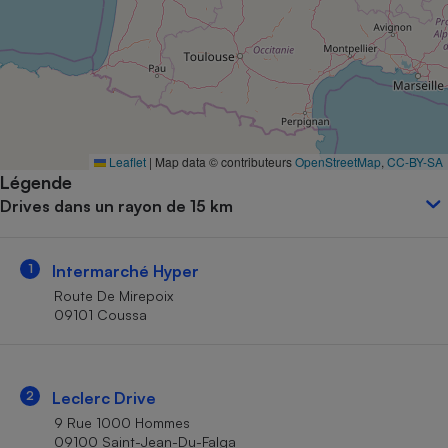
Petit électroménager - U
Complément
alimentaire
Mutuelle
Assurance emprunteur
Leaflet
|
Map data © contributeurs
OpenStreetMap
,
CC-BY-SA
Légende
Matelas
Champagne
Drives dans un rayon de 15 km
bouteille
Banque en 
Téléviseur
1
Intermarché Hyper
Antimoustique
Lave-linge
Route De Mirepoix
09101 Coussa
Radiateur électrique
2
Leclerc Drive
9 Rue 1000 Hommes
09100 Saint-Jean-Du-Falga