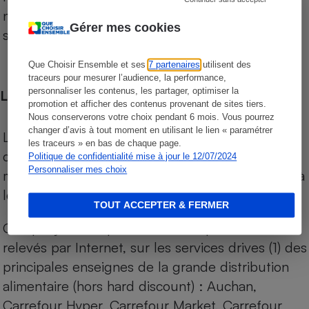
niveau de prix des supermarchés, géolocalisés
Gérer mes cookies
sur le territoire français.
Que Choisir Ensemble et ses
7 partenaires
utilisent des
traceurs pour mesurer l’audience, la performance,
personnaliser les contenus, les partager, optimiser la
Les comparaisons de prix
promotion et afficher des contenus provenant de sites tiers.
Nous conserverons votre choix pendant 6 mois. Vous pourrez
changer d’avis à tout moment en utilisant le lien « paramétrer
Les comparaisons sont réalisées sur l’ensemble
les traceurs » en bas de chaque page.
des produits des magasins. Les produits de
Politique de confidentialité mise à jour le 12/07/2024
Personnaliser mes choix
marques de distributeurs (MDD) sont comparés à
leurs équivalents chez leurs concurrents.
TOUT ACCEPTER & FERMER
Chaque jour, les prix de tous les produits sont
relevés par Internet, sur les services drives (1) des
principales enseignes de la grande distribution
alimentaire (hors hard discount) : Auchan,
Carrefour Hyper, Carrefour Market, Carrefour