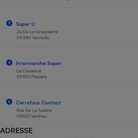
Téléphone mobile -
Smartphone
Plaque de cuisson à
induction
3
Super U
Za De La Graussette
09340 Verniolle
Climatiseur -
Ventilateur
4
Intermarché Super
Antivirus
La Cavalerie
09100 Pamiers
Climatiseur -
Ventilateur
5
Carrefour Contact
Rue De La Tuilerie
09120 Varilhes
ADRESSE