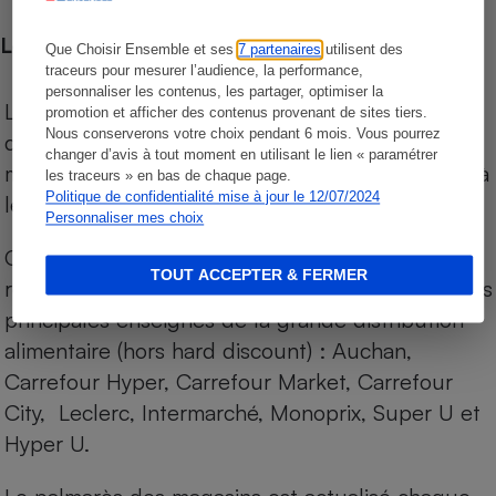
Les comparaisons de prix
Que Choisir Ensemble et ses
7 partenaires
utilisent des
traceurs pour mesurer l’audience, la performance,
personnaliser les contenus, les partager, optimiser la
Les comparaisons sont réalisées sur l’ensemble
promotion et afficher des contenus provenant de sites tiers.
Nous conserverons votre choix pendant 6 mois. Vous pourrez
des produits des magasins. Les produits de
changer d’avis à tout moment en utilisant le lien « paramétrer
marques de distributeurs (MDD) sont comparés à
les traceurs » en bas de chaque page.
Politique de confidentialité mise à jour le 12/07/2024
leurs équivalents chez leurs concurrents.
Personnaliser mes choix
Chaque jour, les prix de tous les produits sont
TOUT ACCEPTER & FERMER
relevés par Internet, sur les services drives (1) des
principales enseignes de la grande distribution
alimentaire (hors hard discount) : Auchan,
Carrefour Hyper, Carrefour Market, Carrefour
City, Leclerc, Intermarché, Monoprix, Super U et
Hyper U.