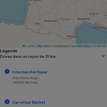
Petit électroménager - U
Complément
alimentaire
Mutuelle
Assurance emprunteur
Matelas
Leaflet
|
Map data © contributeurs
OpenStreetMap
,
CC-BY-SA
Champagne
Légende
bouteille
Banque en 
Drives dans un rayon de 15 km
Téléviseur
Antimoustique
Lave-linge
1
Intermarché Hyper
Rue Victor Hugo
25500 Morteau
Radiateur électrique
2
Carrefour Market