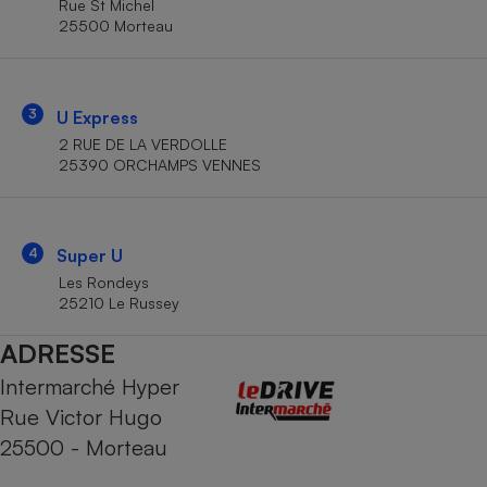
Rue St Michel
Téléphone mobile -
25500 Morteau
Smartphone
Plaque de cuisson à
induction
3
U Express
2 RUE DE LA VERDOLLE
Climatiseur -
25390 ORCHAMPS VENNES
Ventilateur
Antivirus
4
Super U
Les Rondeys
Climatiseur -
Ventilateur
25210 Le Russey
ADRESSE
Intermarché Hyper
Rue Victor Hugo
25500 - Morteau