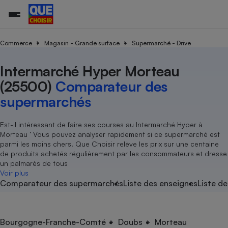
Commerce
Magasin - Grande surface
Supermarché - Drive
Intermarché Hyper Morteau
Additifs a
Comparate
Comparatif
Comparateu
Comparatif
Comparateu
Comparatif
Comparati
Substances
Toutes les actualités
Tous les services
Tous nos combats
L’association
Organismes de défense 
Train
supermarc
cosmétiqu
(25500)
Comparateur des
Comparateu
Achat - Vente - Travaux
Démarche administrative
Enquêtes
Nos actions
Nos missions
Système judiciaire
Transport aérien
gratuit
supermarchés
Copropriété
Famille
Guides d'achat
Nos grandes victoires
Notre méthodologie
Location
Senior
Comparateu
Comparate
Comparati
Comparatif
Comparate
Comparatif
Comparatif
Est-il intéressant de faire ses courses au Intermarché Hyper à
Conseils
Les billets de la présidente
Notre financement
supermarc
électrique
Morteau ’ Vous pouvez analyser rapidement si ce supermarché est
Service marchand
Magasin - Grande surfac
Sport
Soumettre un litige
Brèves
Nos associations locales
Nos partenaires
parmi les moins chers. Que Choisir relève les prix sur une centaine
Air
Marketing - Fidélisation
Vacances - Tourisme
Lettres types
de produits achetés régulièrement par les consommateurs et dresse
Nous rejoindre
Nous rejoindre
Déchet
un palmarès de tous
Méthode de vente - Abu
Rencontrer une association locale
Comparate
Comparatif
Comparatif
Comparatif
Comparatif
Voir plus
En savoir plus sur Que Choisir Ensemble
Eau
Comparateur des supermarchés
Liste des enseignes
Liste de
s
Agriculture
Achat - Vente - Location
Energie
Nutrition
Assurance auto
-nous ?
Produit alimentaire
Carburant
Comparati
Comparati
Comparati
Comparate
Bourgogne-Franche-Comté
Doubs
Morteau