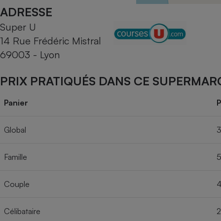
Radiateur électrique
ADRESSE
Super U
Téléphone mobile -
14 Rue Frédéric Mistral
Smartphone
Plaque de cuisson à
69003 - Lyon
induction
PRIX PRATIQUÉS DANS CE SUPERMAR
Climatiseur -
Panier
P
Ventilateur
Global
3
Antivirus
Famille
5
Climatiseur -
Ventilateur
Couple
4
Célibataire
2