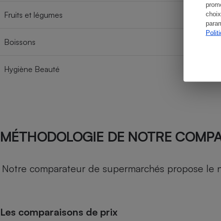
promo
Fruits et légumes
choix
param
Polit
Boissons
Hygiène Beauté
MÉTHODOLOGIE DE NOTRE COMP
Notre comparateur de supermarchés propose le nive
Les comparaisons de prix