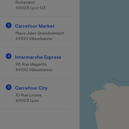
Richerand
Internet
69003 Lyon 03
Gros électroménager
Téléphonie
3
Carrefour Market
Petit électroménager 
Complément
Place Jules Grandclément
alimentaire
69100 Villeurbanne
Mutuelle
Assurance emprunteu
4
Intermarché Express
95 Rue Magenta
69100 Villeurbanne
Matelas
Champa
boutei
Banque 
5
Carrefour City
Téléviseur
10 Rue Louise
Antimoustique
69003 Lyon
Lave-linge