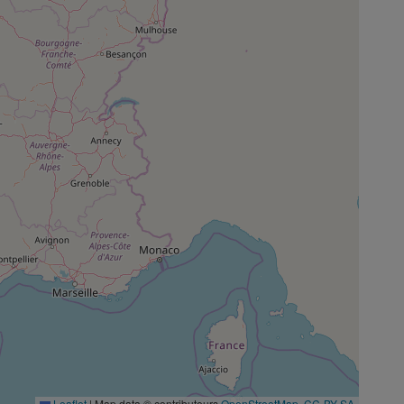
Leaflet
|
Map data © contributeurs
OpenStreetMap
,
CC-BY-SA