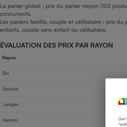
Le panier global : prix du panier moyen (103 produ
concurrents.
Les paniers famille, couple et célibataire : prix d
Cafetière à expresso
enfants, couple sans enfant ou célibataire.
ÉVALUATION DES PRIX PAR RAYON
Rayon
Bio
Robot ménager
Épicerie
Laitages
Que 
Viandes
l’aud