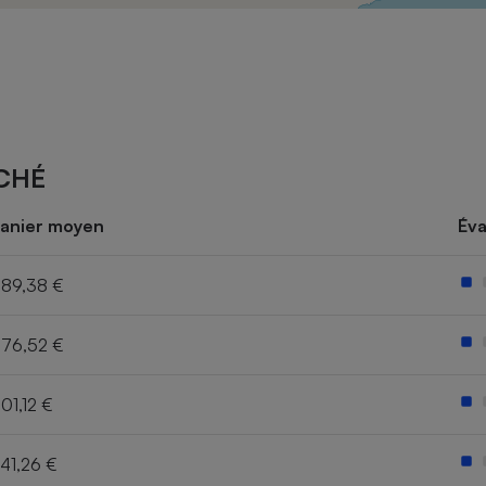
Électricité - Gaz
Appareil photo
numérique
Four encastrable
CHÉ
Lessive
anier moyen
Éva
89,38 €
76,52 €
Aspirateur
01,12 €
41,26 €