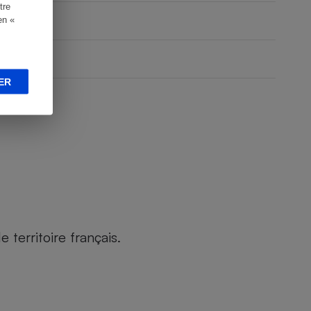
tre
en «
ER
territoire français.