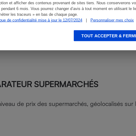
tion et afficher des contenus provenant de sites tiers. Nous conserverons vo
 pendant 6 mois. Vous pourrez changer d’avis à tout moment en utilisant le li
étrer les traceurs » en bas de chaque page.
ique de confidentialité mise à jour le 12/07/2024
|
Personnaliser mes choix
TOUT ACCEPTER & FERM
ARATEUR SUPERMARCHÉS
au de prix des supermarchés, géolocalisés sur le 