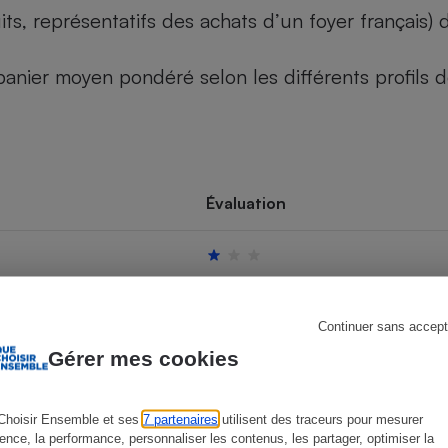
its, représentatifs des achats d’un foyer français
u panier moyen pondéré selon les différents profils
s
Réfrigérateur
Évaluation
Continuer sans accept
Gérer mes cookies
Choisir Ensemble et ses
7 partenaires
utilisent des traceurs pour mesurer
ience, la performance, personnaliser les contenus, les partager, optimiser la