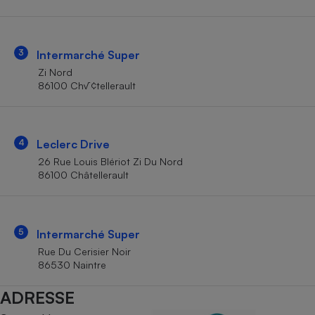
Téléphone mobile -
Smartphone
Plaque de cuisson à
induction
3
Intermarché Super
Zi Nord
86100 Ch√¢tellerault
Climatiseur -
Ventilateur
4
Leclerc Drive
Antivirus
26 Rue Louis Blériot Zi Du Nord
86100 Châtellerault
Climatiseur -
Ventilateur
5
Intermarché Super
Rue Du Cerisier Noir
86530 Naintre
ADRESSE