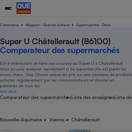
Commerce
Magasin - Grande surface
Supermarché - Drive
Super U Châtellerault (86100)
Additifs a
Comparate
Comparatif
Comparateu
Comparatif
Comparateu
Comparatif
Comparati
Substances
Toutes les actualités
Tous les services
Tous nos combats
L’association
Organismes de défense 
Train
supermarc
cosmétiqu
Comparateur des supermarchés
Comparateu
Achat - Vente - Travaux
Démarche administrative
Enquêtes
Nos actions
Nos missions
Système judiciaire
Transport aérien
gratuit
Copropriété
Famille
Guides d'achat
Nos grandes victoires
Notre méthodologie
Est-il intéressant de faire ses courses au Super U à Châtellerault ’
Location
Senior
Vous pouvez analyser rapidement si ce supermarché est parmi les
Comparateu
Comparate
Comparati
Comparatif
Comparate
Comparatif
Comparatif
Conseils
Les billets de la présidente
Notre financement
moins chers. Que Choisir relève les prix sur une centaine de produits
supermarc
électrique
Service marchand
Magasin - Grande surfac
Sport
Soumettre un litige
achetés régulièrement par les consommateurs et dresse un
Brèves
Nos associations locales
Nos partenaires
Air
palmarès de tous les
Marketing - Fidélisation
Vacances - Tourisme
Lettres types
Voir plus
Nous rejoindre
Nous rejoindre
Déchet
Comparateur des supermarchés
Liste des enseignes
Liste de
Méthode de vente - Abu
Rencontrer une association locale
Comparate
Comparatif
Comparatif
Comparatif
Comparatif
En savoir plus sur Que Choisir Ensemble
Eau
s
Agriculture
Achat - Vente - Location
Energie
Nutrition
Assurance auto
Nouvelle-Aquitaine
Vienne
Châtellerault
-nous ?
Produit alimentaire
Carburant
Comparati
Comparati
Comparati
Comparate