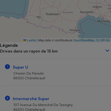
Petit électroménager - U
Complément
alimentaire
Mutuelle
Assurance emprunteur
Leaflet
|
Map data © contributeurs
OpenStreetMap
,
CC-BY-SA
Légende
Matelas
Champagne
Drives dans un rayon de 15 km
bouteille
Banque en 
Téléviseur
1
Super U
Antimoustique
Lave-linge
Chemin De Paradis
86100 Châtellerault
Radiateur électrique
2
Intermarché Super
107 Avenue Du Marechal De Tassigny
86100 Châtellerault