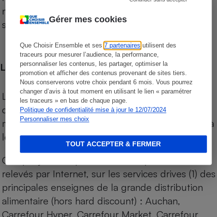
niveau de prix des supermarchés, géolocalisés
Gérer mes cookies
sur le territoire français.
Que Choisir Ensemble et ses
7 partenaires
utilisent des
traceurs pour mesurer l’audience, la performance,
personnaliser les contenus, les partager, optimiser la
Les comparaisons de prix
promotion et afficher des contenus provenant de sites tiers.
Nous conserverons votre choix pendant 6 mois. Vous pourrez
changer d’avis à tout moment en utilisant le lien « paramétrer
Les comparaisons sont réalisées sur l’ensemble
les traceurs » en bas de chaque page.
des produits des magasins. Les produits de
Politique de confidentialité mise à jour le 12/07/2024
Personnaliser mes choix
marques de distributeurs (MDD) sont comparés à
leurs équivalents chez leurs concurrents.
TOUT ACCEPTER & FERMER
Chaque jour, les prix de tous les produits sont
relevés par Internet, sur les services drives (1) des
principales enseignes de la grande distribution
alimentaire (hors hard discount) : Auchan,
Carrefour Hyper, Carrefour Market, Carrefour