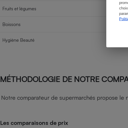
promo
Fruits et légumes
choix
param
Polit
Boissons
Hygiène Beauté
MÉTHODOLOGIE DE NOTRE COMP
Notre comparateur de supermarchés propose le nive
Les comparaisons de prix