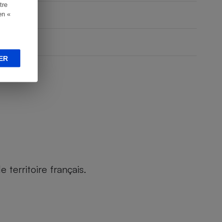
tre
en «
ER
territoire français.