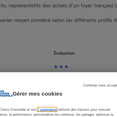
its, représentatifs des achats d’un foyer français
u panier moyen pondéré selon les différents profils
s
Réfrigérateur
Évaluation
Continuer sans accept
Gérer mes cookies
Choisir Ensemble et ses
7 partenaires
utilisent des traceurs pour mesurer
ience, la performance, personnaliser les contenus, les partager, optimiser la