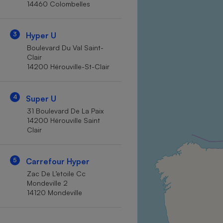
14460 Colombelles
Internet
Gros électroménager
Téléphonie
3
Hyper U
Petit électroménager 
Boulevard Du Val Saint-
Complément
Clair
alimentaire
14200 Hérouville-St-Clair
Mutuelle
Assurance emprunteu
4
Super U
31 Boulevard De La Paix
14200 Hérouville Saint
Matelas
Champa
Clair
boutei
Banque 
Téléviseur
5
Carrefour Hyper
Antimoustique
Zac De L’etoile Cc
Lave-linge
Mondeville 2
14120 Mondeville