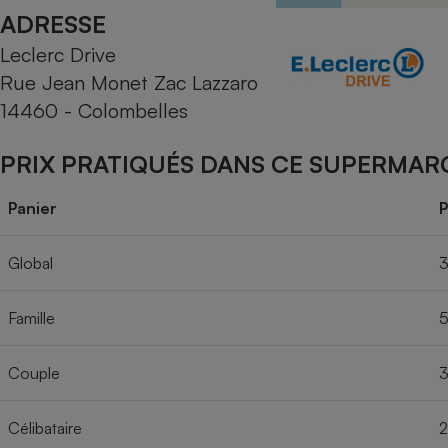
Radiateur électrique
ADRESSE
Leclerc Drive
Téléphone mobile -
Rue Jean Monet Zac Lazzaro
Smartphone
Plaque de cuisson à
14460 - Colombelles
induction
PRIX PRATIQUÉS DANS CE SUPERMAR
Climatiseur -
Panier
P
Ventilateur
Global
3
Antivirus
Famille
5
Climatiseur -
Ventilateur
Couple
3
Célibataire
2