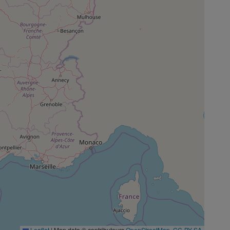
Leaflet
|
Map data © contributeurs
OpenStreetMap
,
CC-BY-SA