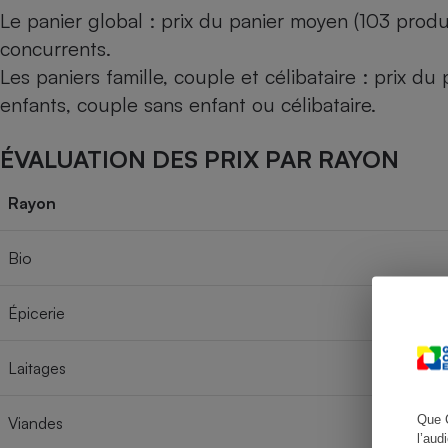
Le panier global : prix du panier moyen (103 produ
concurrents.
Les paniers famille, couple et célibataire : prix d
Cafetière à expresso
enfants, couple sans enfant ou célibataire.
ÉVALUATION DES PRIX PAR RAYON
Rayon
Bio
Robot ménager
Épicerie
Laitages
Que 
Viandes
l’aud