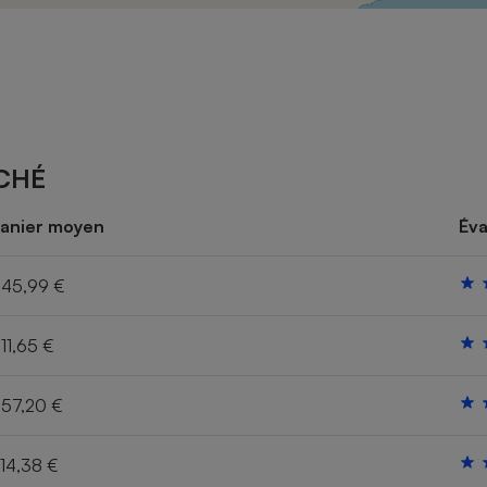
Électricité - Gaz
Appareil photo
numérique
Four encastrable
CHÉ
Lessive
anier moyen
Éva
45,99 €
11,65 €
Aspirateur
57,20 €
14,38 €