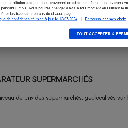
tion et afficher des contenus provenant de sites tiers. Nous conserverons vo
 pendant 6 mois. Vous pourrez changer d’avis à tout moment en utilisant le li
étrer les traceurs » en bas de chaque page.
ique de confidentialité mise à jour le 12/07/2024
|
Personnaliser mes choix
TOUT ACCEPTER & FERM
ARATEUR SUPERMARCHÉS
au de prix des supermarchés, géolocalisés sur le 