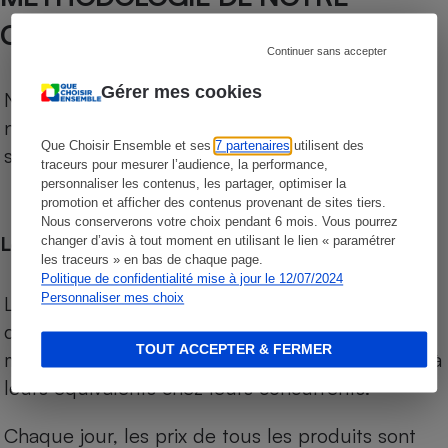
COMPARATEUR SUPERMARCHÉS
Continuer sans accepter
Gérer mes cookies
Notre comparateur de supermarchés propose le
niveau de prix des supermarchés, géolocalisés
Que Choisir Ensemble et ses
7 partenaires
utilisent des
sur le territoire français.
traceurs pour mesurer l’audience, la performance,
personnaliser les contenus, les partager, optimiser la
promotion et afficher des contenus provenant de sites tiers.
Nous conserverons votre choix pendant 6 mois. Vous pourrez
Les comparaisons de prix
changer d’avis à tout moment en utilisant le lien « paramétrer
les traceurs » en bas de chaque page.
Politique de confidentialité mise à jour le 12/07/2024
Personnaliser mes choix
Les comparaisons sont réalisées sur l’ensemble
des produits des magasins. Les produits de
TOUT ACCEPTER & FERMER
marques de distributeurs (MDD) sont comparés à
leurs équivalents chez leurs concurrents.
Chaque jour, les prix de tous les produits sont