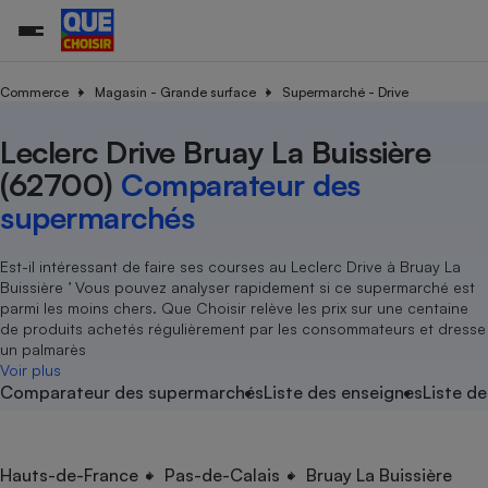
Commerce
Magasin - Grande surface
Supermarché - Drive
Leclerc Drive Bruay La Buissière
Additifs a
Comparate
Comparatif
Comparateu
Comparatif
Comparateu
Comparatif
Comparati
Substances
Toutes les actualités
Tous les services
Tous nos combats
L’association
Organismes de défense 
Train
supermarc
cosmétiqu
(62700)
Comparateur des
Comparateu
Achat - Vente - Travaux
Démarche administrative
Enquêtes
Nos actions
Nos missions
Système judiciaire
Transport aérien
gratuit
supermarchés
Copropriété
Famille
Guides d'achat
Nos grandes victoires
Notre méthodologie
Location
Senior
Comparateu
Comparate
Comparati
Comparatif
Comparate
Comparatif
Comparatif
Est-il intéressant de faire ses courses au Leclerc Drive à Bruay La
Conseils
Les billets de la présidente
Notre financement
supermarc
électrique
Buissière ’ Vous pouvez analyser rapidement si ce supermarché est
Service marchand
Magasin - Grande surfac
Sport
Soumettre un litige
Brèves
Nos associations locales
Nos partenaires
parmi les moins chers. Que Choisir relève les prix sur une centaine
Air
Marketing - Fidélisation
Vacances - Tourisme
Lettres types
de produits achetés régulièrement par les consommateurs et dresse
Nous rejoindre
Nous rejoindre
Déchet
un palmarès
Méthode de vente - Abu
Rencontrer une association locale
Comparate
Comparatif
Comparatif
Comparatif
Comparatif
Voir plus
En savoir plus sur Que Choisir Ensemble
Eau
Comparateur des supermarchés
Liste des enseignes
Liste de
s
Agriculture
Achat - Vente - Location
Energie
Nutrition
Assurance auto
-nous ?
Produit alimentaire
Carburant
Comparati
Comparati
Comparati
Comparate
Hauts-de-France
Pas-de-Calais
Bruay La Buissière