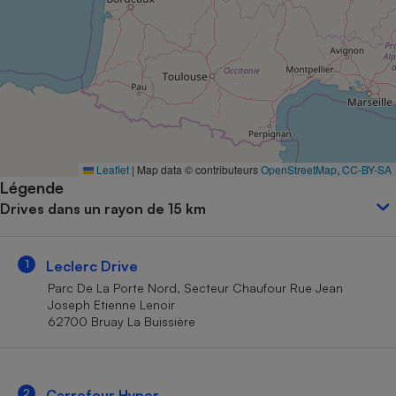
Petit électroménager - U
Complément
alimentaire
Mutuelle
Assurance emprunteur
Matelas
Leaflet
|
Map data © contributeurs
OpenStreetMap
,
CC-BY-SA
Champagne
Légende
bouteille
Banque en 
Drives dans un rayon de 15 km
Téléviseur
Antimoustique
Lave-linge
1
Leclerc Drive
Parc De La Porte Nord, Secteur Chaufour Rue Jean
Joseph Etienne Lenoir
62700 Bruay La Buissière
Radiateur électrique
2
Carrefour Hyper