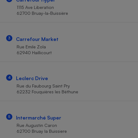
Téléphone mobile -
1115 Ave Liberation
Smartphone
Plaque de cuisson à
62700 Bruay-la-Buissière
induction
3
Carrefour Market
Climatiseur -
Rue Emile Zola
Ventilateur
62940 Haillicourt
Antivirus
4
Leclerc Drive
Climatiseur -
Ventilateur
Rue du Faubourg Saint Pry
62232 Fouquières les Béthune
5
Intermarché Super
Rue Augustin Caron
62700 Bruay la Buissiere