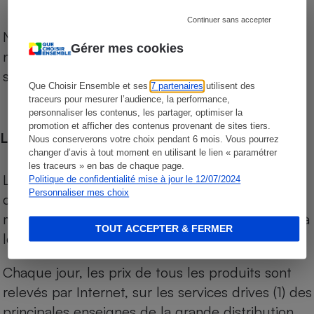
Continuer sans accepter
Notre comparateur de supermarchés propose le
Gérer mes cookies
niveau de prix des supermarchés, géolocalisés
sur le territoire français.
Que Choisir Ensemble et ses
7 partenaires
utilisent des
traceurs pour mesurer l’audience, la performance,
personnaliser les contenus, les partager, optimiser la
promotion et afficher des contenus provenant de sites tiers.
Les comparaisons de prix
Nous conserverons votre choix pendant 6 mois. Vous pourrez
changer d’avis à tout moment en utilisant le lien « paramétrer
les traceurs » en bas de chaque page.
Les comparaisons sont réalisées sur l’ensemble
Politique de confidentialité mise à jour le 12/07/2024
Personnaliser mes choix
des produits des magasins. Les produits de
marques de distributeurs (MDD) sont comparés à
TOUT ACCEPTER & FERMER
leurs équivalents chez leurs concurrents.
Chaque jour, les prix de tous les produits sont
relevés par Internet, sur les services drives (1) des
principales enseignes de la grande distribution