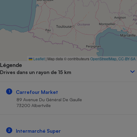
Petit électroménager - U
Complément
alimentaire
Mutuelle
Assurance emprunteur
Matelas
Leaflet
|
Map data © contributeurs
OpenStreetMap
,
CC-BY-SA
Champagne
Légende
bouteille
Banque en 
Drives dans un rayon de 15 km
Téléviseur
Antimoustique
Lave-linge
1
Carrefour Market
89 Avenue Du Général De Gaulle
73200 Albertville
Radiateur électrique
2
Intermarché Super