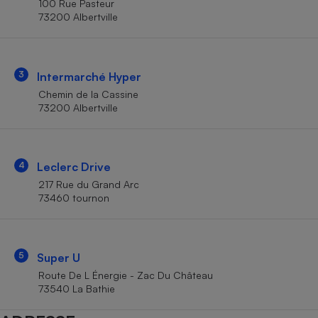
100 Rue Pasteur
Téléphone mobile -
73200 Albertville
Smartphone
Plaque de cuisson à
induction
3
Intermarché Hyper
Chemin de la Cassine
Climatiseur -
73200 Albertville
Ventilateur
Antivirus
4
Leclerc Drive
217 Rue du Grand Arc
Climatiseur -
Ventilateur
73460 tournon
5
Super U
Route De L Énergie - Zac Du Château
73540 La Bathie