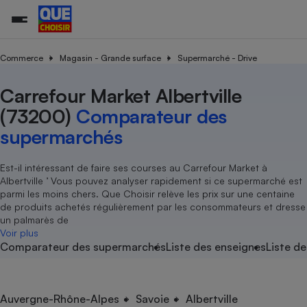
Commerce
Magasin - Grande surface
Supermarché - Drive
Carrefour Market Albertville
Additifs a
Comparate
Comparatif
Comparateu
Comparatif
Comparateu
Comparatif
Comparati
Substances
Toutes les actualités
Tous les services
Tous nos combats
L’association
Organismes de défense 
Train
supermarc
cosmétiqu
(73200)
Comparateur des
Comparateu
Achat - Vente - Travaux
Démarche administrative
Enquêtes
Nos actions
Nos missions
Système judiciaire
Transport aérien
gratuit
supermarchés
Copropriété
Famille
Guides d'achat
Nos grandes victoires
Notre méthodologie
Location
Senior
Comparateu
Comparate
Comparati
Comparatif
Comparate
Comparatif
Comparatif
Est-il intéressant de faire ses courses au Carrefour Market à
Conseils
Les billets de la présidente
Notre financement
supermarc
électrique
Albertville ’ Vous pouvez analyser rapidement si ce supermarché est
Service marchand
Magasin - Grande surfac
Sport
Soumettre un litige
Brèves
Nos associations locales
Nos partenaires
parmi les moins chers. Que Choisir relève les prix sur une centaine
Air
Marketing - Fidélisation
Vacances - Tourisme
Lettres types
de produits achetés régulièrement par les consommateurs et dresse
Nous rejoindre
Nous rejoindre
Déchet
un palmarès de
Méthode de vente - Abu
Rencontrer une association locale
Comparate
Comparatif
Comparatif
Comparatif
Comparatif
Voir plus
En savoir plus sur Que Choisir Ensemble
Eau
Comparateur des supermarchés
Liste des enseignes
Liste de
s
Agriculture
Achat - Vente - Location
Energie
Nutrition
Assurance auto
-nous ?
Produit alimentaire
Carburant
Comparati
Comparati
Comparati
Comparate
Auvergne-Rhône-Alpes
Savoie
Albertville