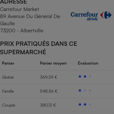
ADRESSE
Carrefour Market
Cafetière à expressos
89 Avenue Du Général De
Gaulle
73200 - Albertville
PRIX PRATIQUÉS DANS CE
SUPERMARCHÉ
Robot ménager
Panier
Panier moyen
Évaluation
Global
369,39 €
Famille
548,56 €
Couple
380,13 €