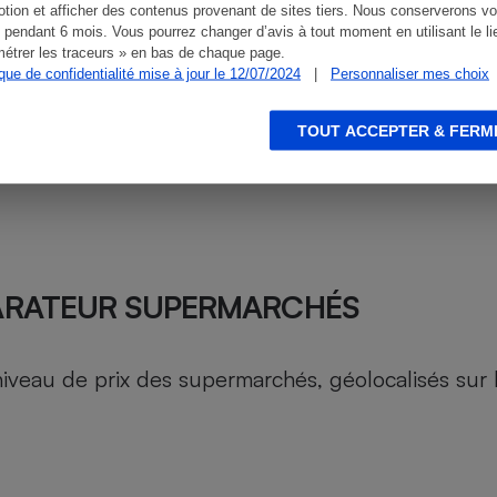
tion et afficher des contenus provenant de sites tiers. Nous conserverons vo
 pendant 6 mois. Vous pourrez changer d’avis à tout moment en utilisant le li
étrer les traceurs » en bas de chaque page.
ique de confidentialité mise à jour le 12/07/2024
|
Personnaliser mes choix
TOUT ACCEPTER & FERM
ARATEUR SUPERMARCHÉS
au de prix des supermarchés, géolocalisés sur le 