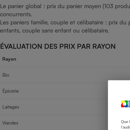
Le panier global : prix du panier moyen (103 produ
concurrents.
Les paniers famille, couple et célibataire : prix d
Cafetière à expresso
enfants, couple sans enfant ou célibataire.
ÉVALUATION DES PRIX PAR RAYON
Rayon
Bio
Robot ménager
Épicerie
Laitages
Que 
Viandes
l’aud