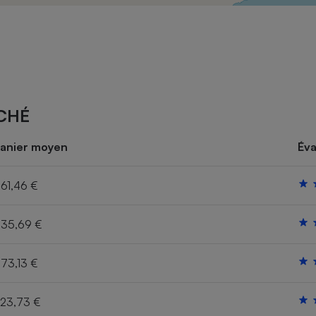
Électricité - Gaz
Appareil photo
numérique
Four encastrable
CHÉ
Lessive
anier moyen
Éva
61,46 €
35,69 €
Aspirateur
73,13 €
23,73 €