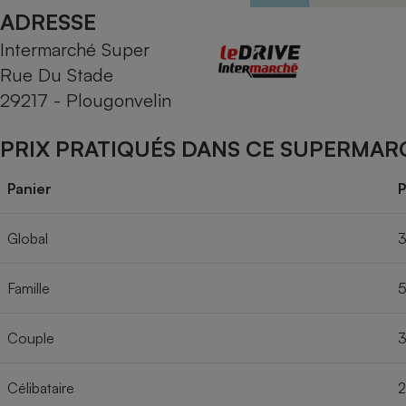
Radiateur électrique
ADRESSE
Intermarché Super
Téléphone mobile -
Rue Du Stade
Smartphone
Plaque de cuisson à
29217 - Plougonvelin
induction
PRIX PRATIQUÉS DANS CE SUPERMAR
Climatiseur -
Panier
P
Ventilateur
Global
3
Antivirus
Famille
5
Climatiseur -
Ventilateur
Couple
3
Célibataire
2