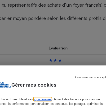
its, représentatifs des achats d’un foyer français
u panier moyen pondéré selon les différents profils
s
Réfrigérateur
Évaluation
Continuer sans accept
Gérer mes cookies
Choisir Ensemble et ses
7 partenaires
utilisent des traceurs pour mesurer
ience, la performance, personnaliser les contenus, les partager, optimiser la