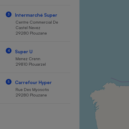
Internet
3
Intermarché Super
Gros électroménager
Téléphonie
Centre Commercial De
Petit électroménager 
Castel Nevez
Complément
29280 Plouzane
alimentaire
Mutuelle
Assurance emprunteu
4
Super U
Menez Crenn
29810 Plouarzel
Matelas
Champa
boutei
5
Carrefour Hyper
Banque 
Rue Des Myosotis
Téléviseur
29280 Plouzane
Antimoustique
Lave-linge