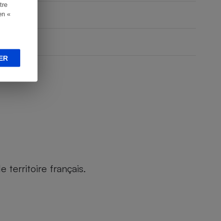
tre
en «
ER
territoire français.