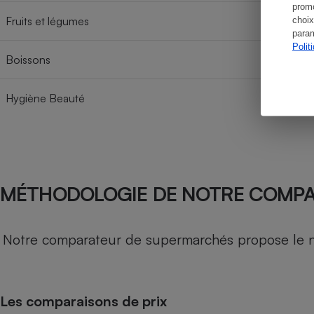
promo
Fruits et légumes
choix
param
Polit
Boissons
Hygiène Beauté
MÉTHODOLOGIE DE NOTRE COMP
Notre comparateur de supermarchés propose le nive
Les comparaisons de prix