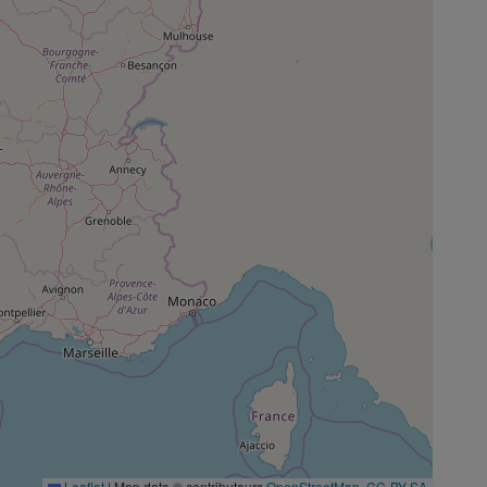
Leaflet
|
Map data © contributeurs
OpenStreetMap
,
CC-BY-SA