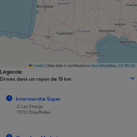
Petit électroménager - U
Complément
alimentaire
Mutuelle
Assurance emprunteur
Matelas
Champagne
Leaflet
|
Map data © contributeurs
OpenStreetMap
,
CC-BY-SA
bouteille
Banque en 
Légende
Drives dans un rayon de 15 km
Téléviseur
Antimoustique
Lave-linge
1
Intermarché Super
Zi Les Etangs
71170 Chauffailles
Radiateur électrique
2