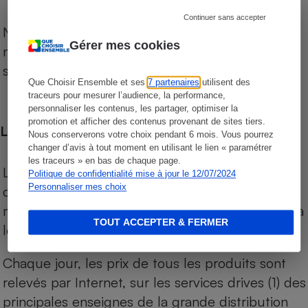
Continuer sans accepter
Notre comparateur de supermarchés propose le
Gérer mes cookies
niveau de prix des supermarchés, géolocalisés
sur le territoire français.
Que Choisir Ensemble et ses
7 partenaires
utilisent des
traceurs pour mesurer l’audience, la performance,
personnaliser les contenus, les partager, optimiser la
promotion et afficher des contenus provenant de sites tiers.
Les comparaisons de prix
Nous conserverons votre choix pendant 6 mois. Vous pourrez
changer d’avis à tout moment en utilisant le lien « paramétrer
les traceurs » en bas de chaque page.
Les comparaisons sont réalisées sur l’ensemble
Politique de confidentialité mise à jour le 12/07/2024
Personnaliser mes choix
des produits des magasins. Les produits de
marques de distributeurs (MDD) sont comparés à
TOUT ACCEPTER & FERMER
leurs équivalents chez leurs concurrents.
Chaque jour, les prix de tous les produits sont
relevés par Internet, sur les services drives (1) des
principales enseignes de la grande distribution