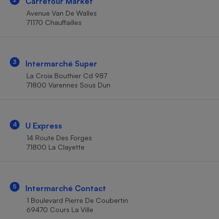
Carrefour Market
Téléphone mobile -
Smartphone
Avenue Van De Walles
Plaque de cuisson à
71170 Chauffailles
induction
3
Intermarché Super
Climatiseur -
La Croix Bouthier Cd 987
Ventilateur
71800 Varennes Sous Dun
Antivirus
4
U Express
Climatiseur -
Ventilateur
14 Route Des Forges
71800 La Clayette
5
Intermarché Contact
1 Boulevard Pierre De Coubertin
69470 Cours La Ville