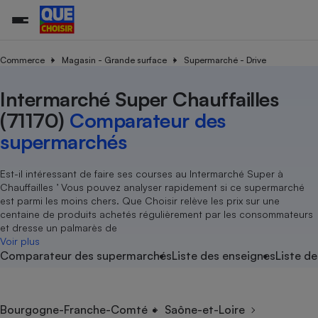
Commerce
Magasin - Grande surface
Supermarché - Drive
Intermarché Super Chauffailles
Additifs a
Comparate
Comparatif
Comparateu
Comparatif
Comparateu
Comparatif
Comparati
Substances
Toutes les actualités
Tous les services
Tous nos combats
L’association
Organismes de défense 
Train
supermarc
cosmétiqu
(71170)
Comparateur des
Comparateu
Achat - Vente - Travaux
Démarche administrative
Enquêtes
Nos actions
Nos missions
Système judiciaire
Transport aérien
gratuit
supermarchés
Copropriété
Famille
Guides d'achat
Nos grandes victoires
Notre méthodologie
Location
Senior
Comparateu
Comparate
Comparati
Comparatif
Comparate
Comparatif
Comparatif
Est-il intéressant de faire ses courses au Intermarché Super à
Conseils
Les billets de la présidente
Notre financement
supermarc
électrique
Chauffailles ’ Vous pouvez analyser rapidement si ce supermarché
Service marchand
Magasin - Grande surfac
Sport
Soumettre un litige
Brèves
Nos associations locales
Nos partenaires
est parmi les moins chers. Que Choisir relève les prix sur une
Air
Marketing - Fidélisation
Vacances - Tourisme
Lettres types
centaine de produits achetés régulièrement par les consommateurs
Nous rejoindre
Nous rejoindre
Déchet
et dresse un palmarès de
Méthode de vente - Abu
Rencontrer une association locale
Comparate
Comparatif
Comparatif
Comparatif
Comparatif
Voir plus
En savoir plus sur Que Choisir Ensemble
Eau
Comparateur des supermarchés
Liste des enseignes
Liste de
s
Agriculture
Achat - Vente - Location
Energie
Nutrition
Assurance auto
-nous ?
Produit alimentaire
Carburant
Comparati
Comparati
Comparati
Comparate
Bourgogne-Franche-Comté
Saône-et-Loire