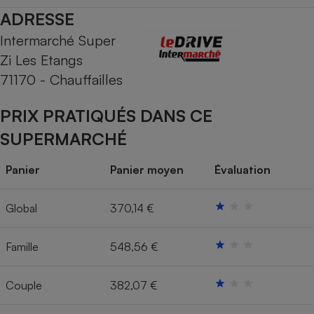
ADRESSE
Cafetière à expressos
Intermarché Super
Zi Les Etangs
71170 - Chauffailles
PRIX PRATIQUÉS DANS CE
SUPERMARCHÉ
Robot ménager
Panier
Panier moyen
Évaluation
Global
370,14 €
Famille
548,56 €
Couple
382,07 €