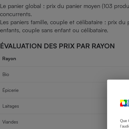
Le panier global : prix du panier moyen (103 produ
concurrents.
Les paniers famille, couple et célibataire : prix d
Cafetière à expresso
enfants, couple sans enfant ou célibataire.
ÉVALUATION DES PRIX PAR RAYON
Rayon
Bio
Robot ménager
Épicerie
Laitages
Que 
Viandes
l’aud