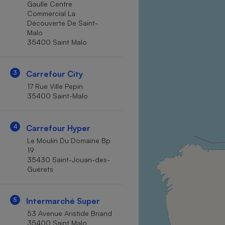
Gaulle Centre
Internet
Commercial La
Découverte De Saint-
Gros électroménager
Téléphonie
Malo
35400 Saint Malo
Petit électroménager 
Complément
alimentaire
Mutuelle
3
Carrefour City
Assurance emprunteu
17 Rue Ville Pepin
35400 Saint-Malo
Matelas
4
Carrefour Hyper
Champa
boutei
Le Moulin Du Domaine Bp
Banque 
19
Téléviseur
35430 Saint-Jouan-des-
Guérets
Antimoustique
Lave-linge
5
Intermarché Super
53 Avenue Aristide Briand
35400 Saint Malo