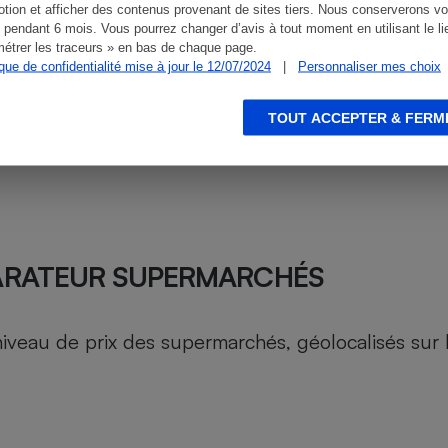
tion et afficher des contenus provenant de sites tiers. Nous conserverons vo
 pendant 6 mois. Vous pourrez changer d’avis à tout moment en utilisant le li
étrer les traceurs » en bas de chaque page.
ique de confidentialité mise à jour le 12/07/2024
|
Personnaliser mes choix
TOUT ACCEPTER & FERM
ARATEUR SUPERMARCHÉS
au de prix des supermarchés, géolocalisés sur le 