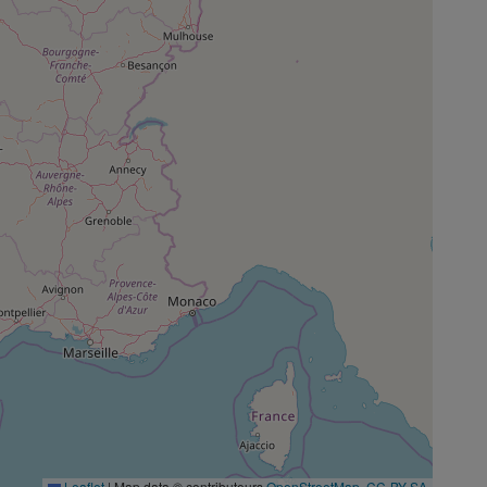
Leaflet
|
Map data © contributeurs
OpenStreetMap
,
CC-BY-SA