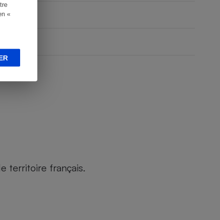
tre
en «
ER
territoire français.