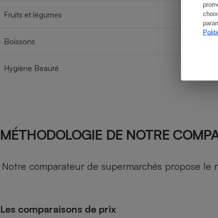
promo
Fruits et légumes
choix
param
Polit
Boissons
Hygiène Beauté
MÉTHODOLOGIE DE NOTRE COMP
Notre comparateur de supermarchés propose le nive
Les comparaisons de prix