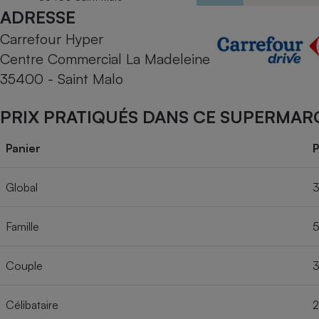
Radiateur électrique
ADRESSE
Carrefour Hyper
Téléphone mobile -
Centre Commercial La Madeleine
Smartphone
Plaque de cuisson à
35400 - Saint Malo
induction
PRIX PRATIQUÉS DANS CE SUPERMAR
Climatiseur -
Panier
P
Ventilateur
Global
3
Antivirus
Famille
5
Climatiseur -
Ventilateur
Couple
3
Célibataire
2