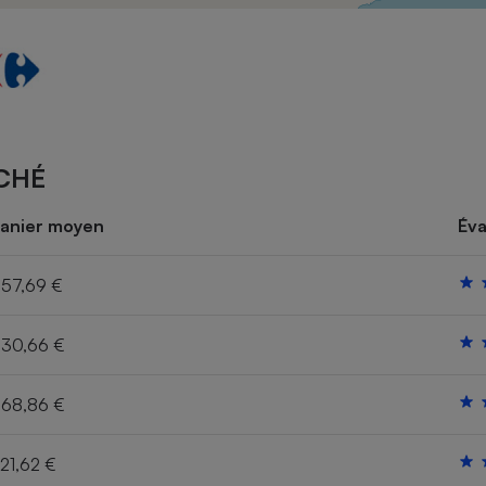
Électricité - Gaz
Appareil photo
numérique
Four encastrable
CHÉ
Lessive
anier moyen
Éva
57,69 €
30,66 €
Aspirateur
68,86 €
21,62 €