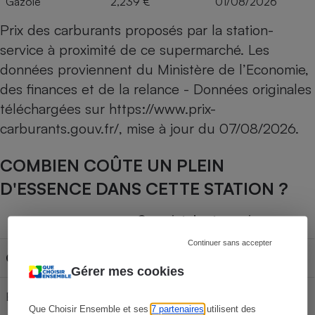
Gazole
2,239 €
01/08/2026
Prix des carburants proposés par la station-
service à proximité de ce supermarché. Les
données proviennent du Ministère de l’Economie,
des finances et de la relance - Données originales
téléchargées sur
https://www.prix-
carburants.gouv.fr/
, mise à jour du
07/08/2026
.
COMBIEN COÛTE UN PLEIN
D'ESSENCE DANS CETTE STATION ?
Capacité du réservoir
Continuer sans accepter
Carburant
30L
50L
70L
Gérer mes cookies
E85
26,07 €
43,45 €
60,83 €
Que Choisir Ensemble et ses
7 partenaires
utilisent des