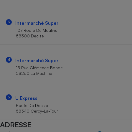
Téléphone mobile -
Smartphone
Plaque de cuisson à
induction
3
Intermarché Super
107 Route De Moulins
58300 Decize
Climatiseur -
Ventilateur
4
Intermarché Super
Antivirus
15 Rue Clémence Bonde
58260 La Machine
Climatiseur -
Ventilateur
5
U Express
Route De Decize
58340 Cercy-La-Tour
ADRESSE