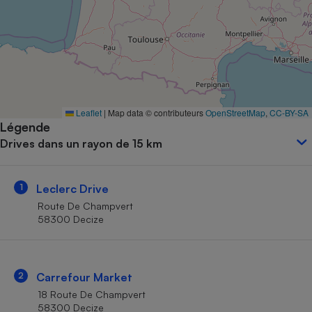
Petit électroménager - U
Complément
alimentaire
Mutuelle
Assurance emprunteur
Leaflet
|
Map data © contributeurs
OpenStreetMap
,
CC-BY-SA
Légende
Matelas
Champagne
Drives dans un rayon de 15 km
bouteille
Banque en 
Téléviseur
1
Leclerc Drive
Antimoustique
Lave-linge
Route De Champvert
58300 Decize
Radiateur électrique
2
Carrefour Market
18 Route De Champvert
58300 Decize