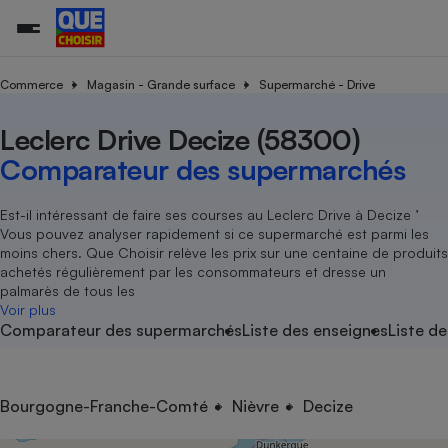
Commerce
Magasin - Grande surface
Supermarché - Drive
Leclerc Drive Decize (58300)
Additifs a
Comparate
Comparatif
Comparateu
Comparatif
Comparateu
Comparatif
Comparati
Substances
Toutes les actualités
Tous les services
Tous nos combats
L’association
Organismes de défense 
Train
supermarc
cosmétiqu
Comparateur des supermarchés
Comparateu
Achat - Vente - Travaux
Démarche administrative
Enquêtes
Nos actions
Nos missions
Système judiciaire
Transport aérien
gratuit
Copropriété
Famille
Guides d'achat
Nos grandes victoires
Notre méthodologie
Est-il intéressant de faire ses courses au Leclerc Drive à Decize ’
Location
Senior
Vous pouvez analyser rapidement si ce supermarché est parmi les
Comparateu
Comparate
Comparati
Comparatif
Comparate
Comparatif
Comparatif
Conseils
Les billets de la présidente
Notre financement
moins chers. Que Choisir relève les prix sur une centaine de produits
supermarc
électrique
Service marchand
Magasin - Grande surfac
Sport
Soumettre un litige
achetés régulièrement par les consommateurs et dresse un
Brèves
Nos associations locales
Nos partenaires
Air
palmarès de tous les
Marketing - Fidélisation
Vacances - Tourisme
Lettres types
Voir plus
Nous rejoindre
Nous rejoindre
Déchet
Comparateur des supermarchés
Liste des enseignes
Liste de
Méthode de vente - Abu
Rencontrer une association locale
Comparate
Comparatif
Comparatif
Comparatif
Comparatif
En savoir plus sur Que Choisir Ensemble
Eau
s
Agriculture
Achat - Vente - Location
Energie
Nutrition
Assurance auto
Bourgogne-Franche-Comté
Nièvre
Decize
-nous ?
Produit alimentaire
Carburant
Comparati
Comparati
Comparati
Comparate