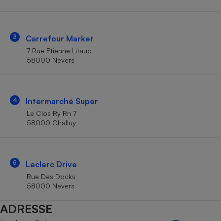
Téléphone mobile -
Smartphone
Plaque de cuisson à
induction
3
Carrefour Market
7 Rue Etienne Litaud
58000 Nevers
Climatiseur -
Ventilateur
4
Intermarché Super
Antivirus
Le Clos Ry Rn 7
58000 Challuy
Climatiseur -
Ventilateur
5
Leclerc Drive
Rue Des Docks
58000 Nevers
ADRESSE