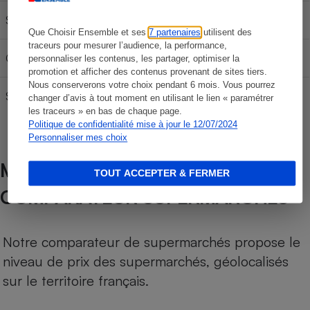
SP 95-E10
59,55 €
99,25 €
138,95 €
Que Choisir Ensemble et ses
7 partenaires
utilisent des
traceurs pour mesurer l’audience, la performance,
Gazole
65,58 €
109,30 €
153,02 €
personnaliser les contenus, les partager, optimiser la
promotion et afficher des contenus provenant de sites tiers.
Nous conserverons votre choix pendant 6 mois. Vous pourrez
SP95
62,22 €
103,70 €
145,18 €
changer d’avis à tout moment en utilisant le lien « paramétrer
les traceurs » en bas de chaque page.
Politique de confidentialité mise à jour le 12/07/2024
Personnaliser mes choix
MÉTHODOLOGIE DE NOTRE
TOUT ACCEPTER & FERMER
COMPARATEUR SUPERMARCHÉS
Notre comparateur de supermarchés propose le
niveau de prix des supermarchés, géolocalisés
sur le territoire français.