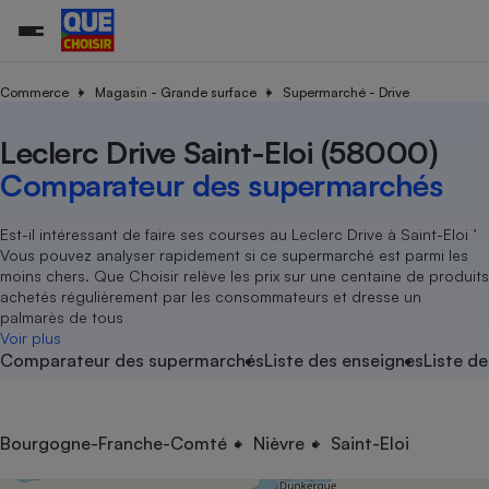
Commerce
Magasin - Grande surface
Supermarché - Drive
Leclerc Drive Saint-Eloi (58000)
Additifs a
Comparate
Comparatif
Comparateu
Comparatif
Comparateu
Comparatif
Comparati
Substances
Toutes les actualités
Tous les services
Tous nos combats
L’association
Organismes de défense 
Train
supermarc
cosmétiqu
Comparateur des supermarchés
Comparateu
Achat - Vente - Travaux
Démarche administrative
Enquêtes
Nos actions
Nos missions
Système judiciaire
Transport aérien
gratuit
Copropriété
Famille
Guides d'achat
Nos grandes victoires
Notre méthodologie
Est-il intéressant de faire ses courses au Leclerc Drive à Saint-Eloi ’
Location
Senior
Vous pouvez analyser rapidement si ce supermarché est parmi les
Comparateu
Comparate
Comparati
Comparatif
Comparate
Comparatif
Comparatif
Conseils
Les billets de la présidente
Notre financement
moins chers. Que Choisir relève les prix sur une centaine de produits
supermarc
électrique
Service marchand
Magasin - Grande surfac
Sport
Soumettre un litige
achetés régulièrement par les consommateurs et dresse un
Brèves
Nos associations locales
Nos partenaires
Air
palmarès de tous
Marketing - Fidélisation
Vacances - Tourisme
Lettres types
Voir plus
Nous rejoindre
Nous rejoindre
Déchet
Comparateur des supermarchés
Liste des enseignes
Liste de
Méthode de vente - Abu
Rencontrer une association locale
Comparate
Comparatif
Comparatif
Comparatif
Comparatif
En savoir plus sur Que Choisir Ensemble
Eau
s
Agriculture
Achat - Vente - Location
Energie
Nutrition
Assurance auto
Bourgogne-Franche-Comté
Nièvre
Saint-Eloi
-nous ?
Produit alimentaire
Carburant
Comparati
Comparati
Comparati
Comparate