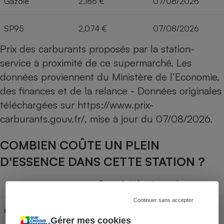
Gazole
2,186 €
07/08/2026
SP95
2,074 €
07/08/2026
Prix des carburants proposés par la station-
service à proximité de ce supermarché. Les
données proviennent du Ministère de l’Economie,
des finances et de la relance - Données originales
téléchargées sur
https://www.prix-
carburants.gouv.fr/
, mise à jour du
07/08/2026
.
COMBIEN COÛTE UN PLEIN
D'ESSENCE DANS CETTE STATION ?
Capacité du réservoir
Continuer sans accepter
Carburant
30L
50L
70L
Gérer mes cookies