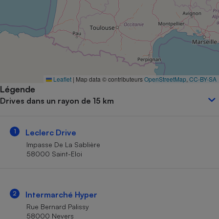
Petit électroménager - U
Complément
alimentaire
Mutuelle
Assurance emprunteur
Leaflet
|
Map data © contributeurs
OpenStreetMap
,
CC-BY-SA
Légende
Matelas
Champagne
Drives dans un rayon de 15 km
bouteille
Banque en 
Téléviseur
1
Leclerc Drive
Antimoustique
Lave-linge
Impasse De La Sablière
58000 Saint-Eloi
Radiateur électrique
2
Intermarché Hyper
Rue Bernard Palissy
58000 Nevers