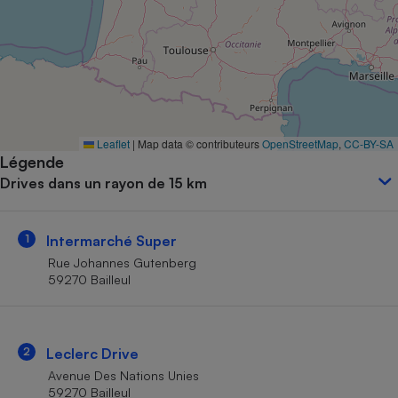
Petit électroménager - U
Complément
alimentaire
Mutuelle
Assurance emprunteur
Leaflet
|
Map data © contributeurs
OpenStreetMap
,
CC-BY-SA
Légende
Matelas
Champagne
Drives dans un rayon de 15 km
bouteille
Banque en 
Téléviseur
1
Intermarché Super
Antimoustique
Lave-linge
Rue Johannes Gutenberg
59270 Bailleul
Radiateur électrique
2
Leclerc Drive
Avenue Des Nations Unies
59270 Bailleul