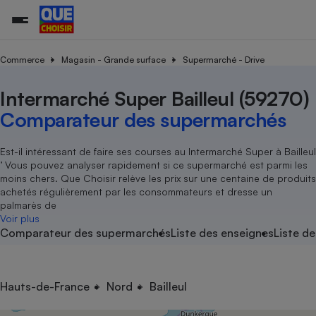
Commerce
Magasin - Grande surface
Supermarché - Drive
Intermarché Super Bailleul (59270)
Additifs a
Comparate
Comparatif
Comparateu
Comparatif
Comparateu
Comparatif
Comparati
Substances
Toutes les actualités
Tous les services
Tous nos combats
L’association
Organismes de défense 
Train
supermarc
cosmétiqu
Comparateur des supermarchés
Comparateu
Achat - Vente - Travaux
Démarche administrative
Enquêtes
Nos actions
Nos missions
Système judiciaire
Transport aérien
gratuit
Copropriété
Famille
Guides d'achat
Nos grandes victoires
Notre méthodologie
Est-il intéressant de faire ses courses au Intermarché Super à Bailleul
Location
Senior
’ Vous pouvez analyser rapidement si ce supermarché est parmi les
Comparateu
Comparate
Comparati
Comparatif
Comparate
Comparatif
Comparatif
Conseils
Les billets de la présidente
Notre financement
moins chers. Que Choisir relève les prix sur une centaine de produits
supermarc
électrique
Service marchand
Magasin - Grande surfac
Sport
Soumettre un litige
achetés régulièrement par les consommateurs et dresse un
Brèves
Nos associations locales
Nos partenaires
Air
palmarès de
Marketing - Fidélisation
Vacances - Tourisme
Lettres types
Voir plus
Nous rejoindre
Nous rejoindre
Déchet
Comparateur des supermarchés
Liste des enseignes
Liste de
Méthode de vente - Abu
Rencontrer une association locale
Comparate
Comparatif
Comparatif
Comparatif
Comparatif
En savoir plus sur Que Choisir Ensemble
Eau
s
Agriculture
Achat - Vente - Location
Energie
Nutrition
Assurance auto
Hauts-de-France
Nord
Bailleul
-nous ?
Produit alimentaire
Carburant
Comparati
Comparati
Comparati
Comparate