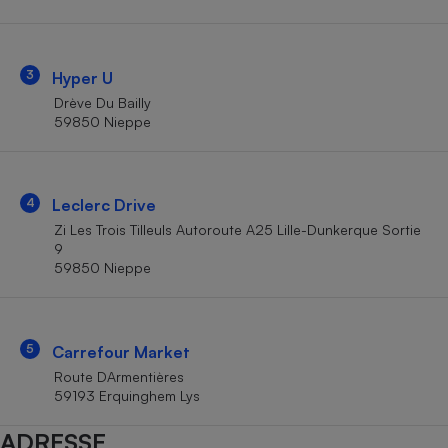
Téléphone mobile -
Smartphone
Plaque de cuisson à
induction
3
Hyper U
Drève Du Bailly
59850 Nieppe
Climatiseur -
Ventilateur
4
Leclerc Drive
Antivirus
Zi Les Trois Tilleuls Autoroute A25 Lille-Dunkerque Sortie
9
Climatiseur -
59850 Nieppe
Ventilateur
5
Carrefour Market
Route DArmentières
59193 Erquinghem Lys
ADRESSE