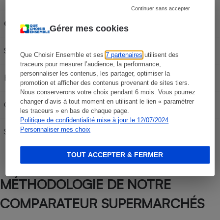
Continuer sans accepter
Carburant
30L
50L
70L
Gérer mes cookies
SP 95-E10
58,20 €
97,00 €
135,80 €
Que Choisir Ensemble et ses
7 partenaires
utilisent des
traceurs pour mesurer l’audience, la performance,
personnaliser les contenus, les partager, optimiser la
E85
24,48 €
40,80 €
57,12 €
promotion et afficher des contenus provenant de sites tiers.
Nous conserverons votre choix pendant 6 mois. Vous pourrez
changer d’avis à tout moment en utilisant le lien « paramétrer
Gazole
63,24 €
105,40 €
147,56 €
les traceurs » en bas de chaque page.
Politique de confidentialité mise à jour le 12/07/2024
Personnaliser mes choix
SP 98
61,68 €
102,80 €
143,92 €
TOUT ACCEPTER & FERMER
MÉTHODOLOGIE DE NOTRE
COMPARATEUR SUPERMARCHÉS