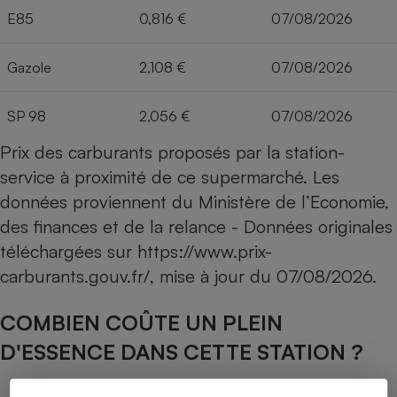
E85
0,816 €
07/08/2026
Gazole
2,108 €
07/08/2026
SP 98
2,056 €
07/08/2026
Prix des carburants proposés par la station-
service à proximité de ce supermarché. Les
données proviennent du Ministère de l’Economie,
des finances et de la relance - Données originales
téléchargées sur
https://www.prix-
carburants.gouv.fr/
, mise à jour du
07/08/2026
.
COMBIEN COÛTE UN PLEIN
D'ESSENCE DANS CETTE STATION ?
Capacité du réservoir