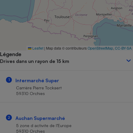
Petit électroménager - U
Complément
alimentaire
Mutuelle
Assurance emprunteur
Leaflet
|
Map data © contributeurs
OpenStreetMap
,
CC-BY-SA
Légende
Matelas
Champagne
Drives dans un rayon de 15 km
bouteille
Banque en 
Téléviseur
1
Intermarché Super
Antimoustique
Lave-linge
Carrière Pierre Tockaert
59310 Orchies
Radiateur électrique
2
Auchan Supermarché
5 zone d activite de l’Europe
59310 Orchies