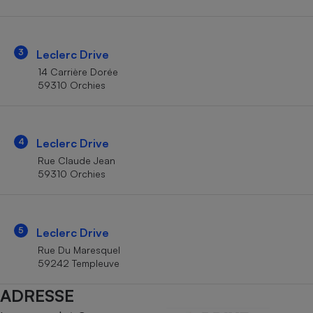
Téléphone mobile -
Smartphone
Plaque de cuisson à
induction
3
Leclerc Drive
14 Carrière Dorée
59310 Orchies
Climatiseur -
Ventilateur
4
Leclerc Drive
Antivirus
Rue Claude Jean
59310 Orchies
Climatiseur -
Ventilateur
5
Leclerc Drive
Rue Du Maresquel
59242 Templeuve
ADRESSE