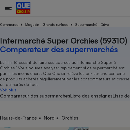
Commerce
Magasin - Grande surface
Supermarché - Drive
Intermarché Super Orchies (59310)
Additifs a
Comparate
Comparatif
Comparateu
Comparatif
Comparateu
Comparatif
Comparati
Substances
Toutes les actualités
Tous les services
Tous nos combats
L’association
Organismes de défense 
Train
supermarc
cosmétiqu
Comparateur des supermarchés
Comparateu
Achat - Vente - Travaux
Démarche administrative
Enquêtes
Nos actions
Nos missions
Système judiciaire
Transport aérien
gratuit
Copropriété
Famille
Guides d'achat
Nos grandes victoires
Notre méthodologie
Est-il intéressant de faire ses courses au Intermarché Super à
Location
Senior
Orchies ’ Vous pouvez analyser rapidement si ce supermarché est
Comparateu
Comparate
Comparati
Comparatif
Comparate
Comparatif
Comparatif
Conseils
Les billets de la présidente
Notre financement
parmi les moins chers. Que Choisir relève les prix sur une centaine
supermarc
électrique
Service marchand
Magasin - Grande surfac
Sport
Soumettre un litige
de produits achetés régulièrement par les consommateurs et dresse
Brèves
Nos associations locales
Nos partenaires
Air
un palmarès de tous
Marketing - Fidélisation
Vacances - Tourisme
Lettres types
Voir plus
Nous rejoindre
Nous rejoindre
Déchet
Comparateur des supermarchés
Liste des enseignes
Liste de
Méthode de vente - Abu
Rencontrer une association locale
Comparate
Comparatif
Comparatif
Comparatif
Comparatif
En savoir plus sur Que Choisir Ensemble
Eau
s
Agriculture
Achat - Vente - Location
Energie
Nutrition
Assurance auto
Hauts-de-France
Nord
Orchies
-nous ?
Produit alimentaire
Carburant
Comparati
Comparati
Comparati
Comparate