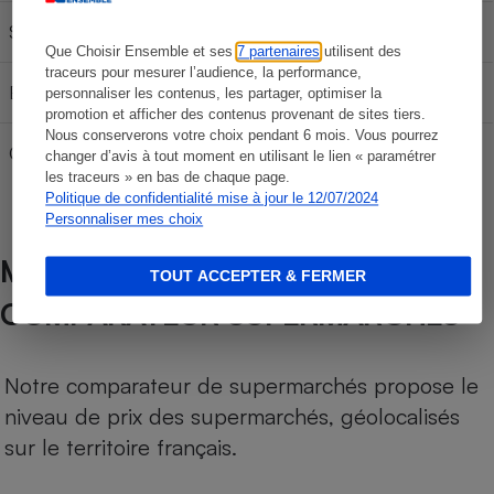
SP 95-E10
59,31 €
98,85 €
138,39 €
Que Choisir Ensemble et ses
7 partenaires
utilisent des
traceurs pour mesurer l’audience, la performance,
E85
23,76 €
39,60 €
55,44 €
personnaliser les contenus, les partager, optimiser la
promotion et afficher des contenus provenant de sites tiers.
Nous conserverons votre choix pendant 6 mois. Vous pourrez
Gazole
64,41 €
107,35 €
150,29 €
changer d’avis à tout moment en utilisant le lien « paramétrer
les traceurs » en bas de chaque page.
Politique de confidentialité mise à jour le 12/07/2024
Personnaliser mes choix
MÉTHODOLOGIE DE NOTRE
TOUT ACCEPTER & FERMER
COMPARATEUR SUPERMARCHÉS
Notre comparateur de supermarchés propose le
niveau de prix des supermarchés, géolocalisés
sur le territoire français.