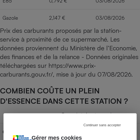
E85
0,792 €
03/08/2026
Gazole
2,147 €
03/08/2026
Prix des carburants proposés par la station-
service à proximité de ce supermarché. Les
données proviennent du Ministère de l’Economie,
des finances et de la relance - Données originales
téléchargées sur
https://www.prix-
carburants.gouv.fr/
, mise à jour du
07/08/2026
.
COMBIEN COÛTE UN PLEIN
D'ESSENCE DANS CETTE STATION ?
Capacité du réservoir
Continuer sans accepter
Carburant
30L
50L
70L
Gérer mes cookies