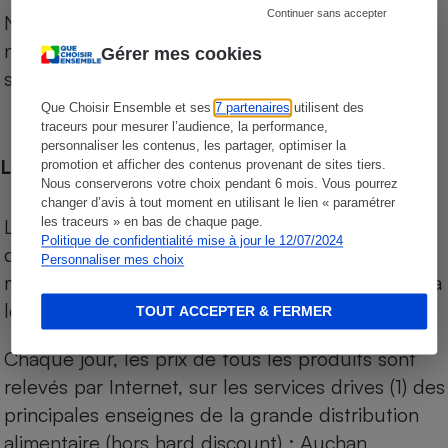
Continuer sans accepter
Notre comparateur de supermarchés propose le
niveau de prix des supermarchés, géolocalisés
Gérer mes cookies
sur le territoire français.
Que Choisir Ensemble et ses
7 partenaires
utilisent des
traceurs pour mesurer l’audience, la performance,
personnaliser les contenus, les partager, optimiser la
Les comparaisons de prix
promotion et afficher des contenus provenant de sites tiers.
Nous conserverons votre choix pendant 6 mois. Vous pourrez
changer d’avis à tout moment en utilisant le lien « paramétrer
Les comparaisons sont réalisées sur l’ensemble
les traceurs » en bas de chaque page.
Politique de confidentialité mise à jour le 12/07/2024
des produits des magasins. Les produits de
Personnaliser mes choix
marques de distributeurs (MDD) sont comparés à
leurs équivalents chez leurs concurrents.
TOUT ACCEPTER & FERMER
Chaque jour, les prix de tous les produits sont
relevés par Internet, sur les services drives (1) des
principales enseignes de la grande distribution
alimentaire (hors hard discount) : Auchan,