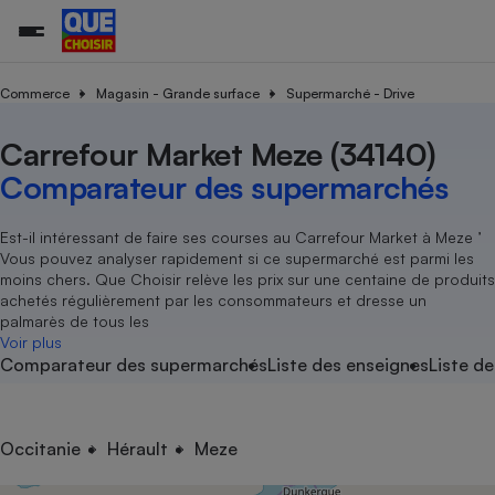
Commerce
Magasin - Grande surface
Supermarché - Drive
Carrefour Market Meze (34140)
Additifs a
Comparate
Comparatif
Comparateu
Comparatif
Comparateu
Comparatif
Comparati
Substances
Toutes les actualités
Tous les services
Tous nos combats
L’association
Organismes de défense 
Train
supermarc
cosmétiqu
Comparateur des supermarchés
Comparateu
Achat - Vente - Travaux
Démarche administrative
Enquêtes
Nos actions
Nos missions
Système judiciaire
Transport aérien
gratuit
Copropriété
Famille
Guides d'achat
Nos grandes victoires
Notre méthodologie
Est-il intéressant de faire ses courses au Carrefour Market à Meze ’
Location
Senior
Vous pouvez analyser rapidement si ce supermarché est parmi les
Comparateu
Comparate
Comparati
Comparatif
Comparate
Comparatif
Comparatif
Conseils
Les billets de la présidente
Notre financement
moins chers. Que Choisir relève les prix sur une centaine de produits
supermarc
électrique
Service marchand
Magasin - Grande surfac
Sport
Soumettre un litige
achetés régulièrement par les consommateurs et dresse un
Brèves
Nos associations locales
Nos partenaires
Air
palmarès de tous les
Marketing - Fidélisation
Vacances - Tourisme
Lettres types
Voir plus
Nous rejoindre
Nous rejoindre
Déchet
Comparateur des supermarchés
Liste des enseignes
Liste de
Méthode de vente - Abu
Rencontrer une association locale
Comparate
Comparatif
Comparatif
Comparatif
Comparatif
En savoir plus sur Que Choisir Ensemble
Eau
s
Agriculture
Achat - Vente - Location
Energie
Nutrition
Assurance auto
Occitanie
Hérault
Meze
-nous ?
Produit alimentaire
Carburant
Comparati
Comparati
Comparati
Comparate