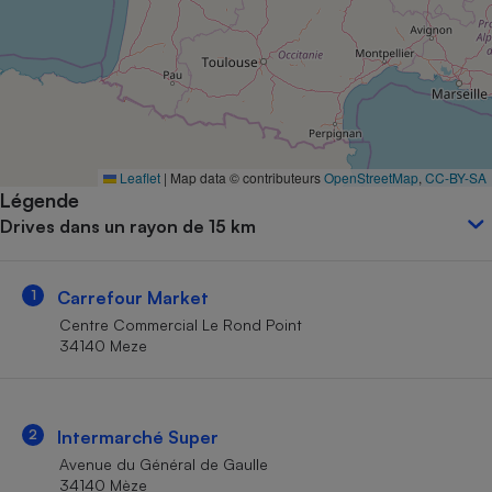
Petit électroménager - U
Complément
alimentaire
Mutuelle
Assurance emprunteur
Leaflet
|
Map data © contributeurs
OpenStreetMap
,
CC-BY-SA
Légende
Matelas
Champagne
Drives dans un rayon de 15 km
bouteille
Banque en 
Téléviseur
1
Carrefour Market
Antimoustique
Lave-linge
Centre Commercial Le Rond Point
34140 Meze
Radiateur électrique
2
Intermarché Super
Avenue du Général de Gaulle
34140 Mèze