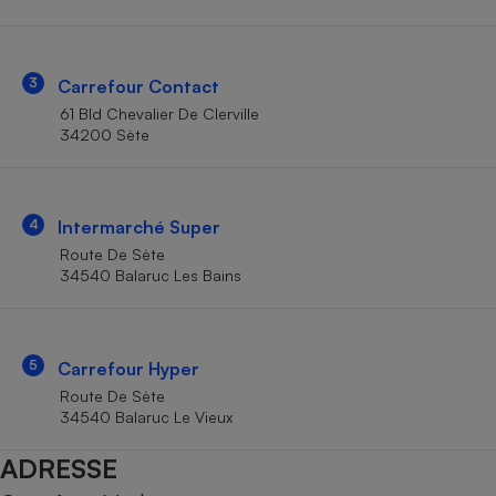
Téléphone mobile -
Smartphone
Plaque de cuisson à
induction
3
Carrefour Contact
61 Bld Chevalier De Clerville
34200 Sète
Climatiseur -
Ventilateur
4
Intermarché Super
Antivirus
Route De Sète
34540 Balaruc Les Bains
Climatiseur -
Ventilateur
5
Carrefour Hyper
Route De Sète
34540 Balaruc Le Vieux
ADRESSE