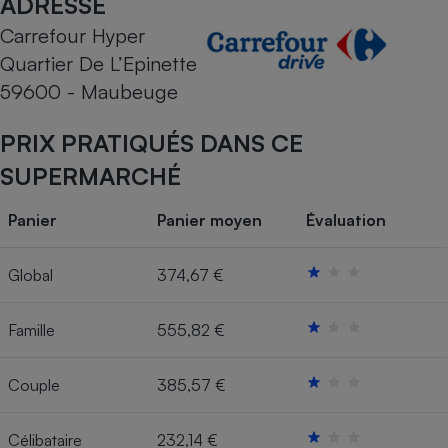
ADRESSE
Carrefour Hyper
Cafetière à expressos
Quartier De L’Epinette
59600 - Maubeuge
PRIX PRATIQUÉS DANS CE
SUPERMARCHÉ
Panier
Panier moyen
Évaluation
Robot ménager
Global
374,67 €
Famille
555,82 €
Couple
385,57 €
Célibataire
232,14 €