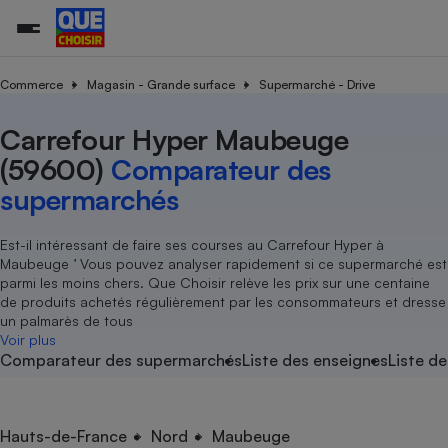
Commerce
Magasin - Grande surface
Supermarché - Drive
Carrefour Hyper Maubeuge
Additifs a
Comparate
Comparatif
Comparateu
Comparatif
Comparateu
Comparatif
Comparati
Substances
Toutes les actualités
Tous les services
Tous nos combats
L’association
Organismes de défense 
Train
supermarc
cosmétiqu
(59600)
Comparateur des
Comparateu
Achat - Vente - Travaux
Démarche administrative
Enquêtes
Nos actions
Nos missions
Système judiciaire
Transport aérien
gratuit
supermarchés
Copropriété
Famille
Guides d'achat
Nos grandes victoires
Notre méthodologie
Location
Senior
Comparateu
Comparate
Comparati
Comparatif
Comparate
Comparatif
Comparatif
Est-il intéressant de faire ses courses au Carrefour Hyper à
Conseils
Les billets de la présidente
Notre financement
supermarc
électrique
Maubeuge ’ Vous pouvez analyser rapidement si ce supermarché est
Service marchand
Magasin - Grande surfac
Sport
Soumettre un litige
Brèves
Nos associations locales
Nos partenaires
parmi les moins chers. Que Choisir relève les prix sur une centaine
Air
Marketing - Fidélisation
Vacances - Tourisme
Lettres types
de produits achetés régulièrement par les consommateurs et dresse
Nous rejoindre
Nous rejoindre
Déchet
un palmarès de tous
Méthode de vente - Abu
Rencontrer une association locale
Comparate
Comparatif
Comparatif
Comparatif
Comparatif
Voir plus
En savoir plus sur Que Choisir Ensemble
Eau
Comparateur des supermarchés
Liste des enseignes
Liste de
s
Agriculture
Achat - Vente - Location
Energie
Nutrition
Assurance auto
-nous ?
Produit alimentaire
Carburant
Comparati
Comparati
Comparati
Comparate
Hauts-de-France
Nord
Maubeuge