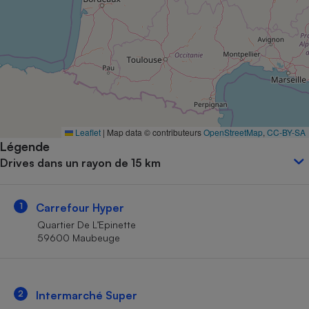
Petit électroménager - U
Complément
alimentaire
Mutuelle
Assurance emprunteur
Matelas
Leaflet
|
Map data © contributeurs
OpenStreetMap
,
CC-BY-SA
Champagne
Légende
bouteille
Banque en 
Drives dans un rayon de 15 km
Téléviseur
Antimoustique
Lave-linge
1
Carrefour Hyper
Quartier De L’Epinette
59600 Maubeuge
Radiateur électrique
2
Intermarché Super