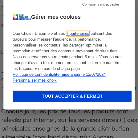
Continuer sans accepter
Notre comparateur de supermarchés propose le
niveau de prix des supermarchés, géolocalisés
Gérer mes cookies
sur le territoire français.
Que Choisir Ensemble et ses
7 partenaires
utilisent des
traceurs pour mesurer l’audience, la performance,
personnaliser les contenus, les partager, optimiser la
Les comparaisons de prix
promotion et afficher des contenus provenant de sites tiers.
Nous conserverons votre choix pendant 6 mois. Vous pourrez
changer d’avis à tout moment en utilisant le lien « paramétrer
les traceurs » en bas de chaque page.
Les comparaisons sont réalisées sur l’ensemble
Politique de confidentialité mise à jour le 12/07/2024
des produits des magasins. Les produits de
Personnaliser mes choix
marques de distributeurs (MDD) sont comparés à
leurs équivalents chez leurs concurrents.
TOUT ACCEPTER & FERMER
Chaque jour, les prix de tous les produits sont
relevés par Internet, sur les services drives (1) des
principales enseignes de la grande distribution
alimentaire (hors hard discount) : Auchan,