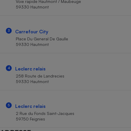
Voie rapide Hautmont / Maubeuge
Téléphone mobile -
59330 Hautmont
Smartphone
Plaque de cuisson à
induction
3
Carrefour City
Place Du General De Gaulle
Climatiseur -
59330 Hautmont
Ventilateur
Antivirus
4
Leclerc relais
258 Route de Landrecies
Climatiseur -
Ventilateur
59330 Hautmont
5
Leclerc relais
2 Rue du Fonds Saint-Jacques
59750 Feignies