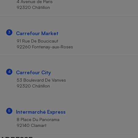
4 Avenue de Paris
Téléphone mobile -
92320 Châtillon
Smartphone
Plaque de cuisson à
induction
3
Carrefour Market
91 Rue De Boucicaut
Climatiseur -
92260 Fontenay-aux-Roses
Ventilateur
Antivirus
4
Carrefour City
53 Boulevard De Vanves
Climatiseur -
Ventilateur
92320 Châtillon
5
Intermarché Express
8 Place Du Panorama
92140 Clamart