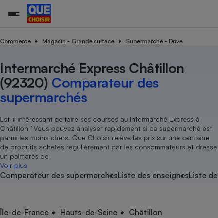
Commerce
Magasin - Grande surface
Supermarché - Drive
Intermarché Express Châtillon
Additifs a
Comparate
Comparatif
Comparateu
Comparatif
Comparateu
Comparatif
Comparati
Substances
Toutes les actualités
Tous les services
Tous nos combats
L’association
Organismes de défense 
Train
supermarc
cosmétiqu
(92320)
Comparateur des
Comparateu
Achat - Vente - Travaux
Démarche administrative
Enquêtes
Nos actions
Nos missions
Système judiciaire
Transport aérien
gratuit
supermarchés
Copropriété
Famille
Guides d'achat
Nos grandes victoires
Notre méthodologie
Location
Senior
Comparateu
Comparate
Comparati
Comparatif
Comparate
Comparatif
Comparatif
Est-il intéressant de faire ses courses au Intermarché Express à
Conseils
Les billets de la présidente
Notre financement
supermarc
électrique
Châtillon ’ Vous pouvez analyser rapidement si ce supermarché est
Service marchand
Magasin - Grande surfac
Sport
Soumettre un litige
Brèves
Nos associations locales
Nos partenaires
parmi les moins chers. Que Choisir relève les prix sur une centaine
Air
Marketing - Fidélisation
Vacances - Tourisme
Lettres types
de produits achetés régulièrement par les consommateurs et dresse
Nous rejoindre
Nous rejoindre
Déchet
un palmarès de
Méthode de vente - Abu
Rencontrer une association locale
Comparate
Comparatif
Comparatif
Comparatif
Comparatif
Voir plus
En savoir plus sur Que Choisir Ensemble
Eau
Comparateur des supermarchés
Liste des enseignes
Liste de
s
Agriculture
Achat - Vente - Location
Energie
Nutrition
Assurance auto
-nous ?
Produit alimentaire
Carburant
Comparati
Comparati
Comparati
Comparate
Île-de-France
Hauts-de-Seine
Châtillon