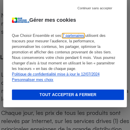
Continuer sans accepter
Notre comparateur de supermarchés propose le
Gérer mes cookies
niveau de prix des supermarchés, géolocalisés
sur le territoire français.
Que Choisir Ensemble et ses
7 partenaires
utilisent des
traceurs pour mesurer l’audience, la performance,
personnaliser les contenus, les partager, optimiser la
promotion et afficher des contenus provenant de sites tiers.
Les comparaisons de prix
Nous conserverons votre choix pendant 6 mois. Vous pourrez
changer d’avis à tout moment en utilisant le lien « paramétrer
les traceurs » en bas de chaque page.
Les comparaisons sont réalisées sur l’ensemble
Politique de confidentialité mise à jour le 12/07/2024
Personnaliser mes choix
des produits des magasins. Les produits de
marques de distributeurs (MDD) sont comparés à
TOUT ACCEPTER & FERMER
leurs équivalents chez leurs concurrents.
Chaque jour, les prix de tous les produits sont
relevés par Internet, sur les services drives (1) des
principales enseignes de la grande distribution