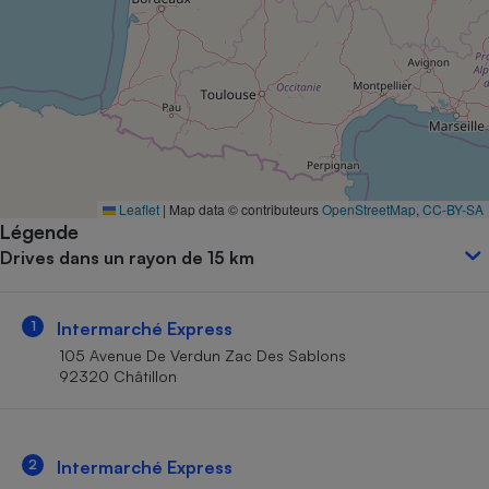
Petit électroménager - U
Complément
alimentaire
Mutuelle
Assurance emprunteur
Matelas
Leaflet
|
Map data © contributeurs
OpenStreetMap
,
CC-BY-SA
Champagne
Légende
bouteille
Banque en 
Drives dans un rayon de 15 km
Téléviseur
Antimoustique
Lave-linge
1
Intermarché Express
105 Avenue De Verdun Zac Des Sablons
92320 Châtillon
Radiateur électrique
2
Intermarché Express