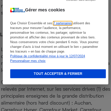
niveau de prix des supermarchés, géolocalisés
Gérer mes cookies
sur le territoire français.
Que Choisir Ensemble et ses
7 partenaires
utilisent des
traceurs pour mesurer l’audience, la performance,
personnaliser les contenus, les partager, optimiser la
Les comparaisons de prix
promotion et afficher des contenus provenant de sites tiers.
Nous conserverons votre choix pendant 6 mois. Vous pourrez
changer d’avis à tout moment en utilisant le lien « paramétrer
Les comparaisons sont réalisées sur l’ensemble
les traceurs » en bas de chaque page.
des produits des magasins. Les produits de
Politique de confidentialité mise à jour le 12/07/2024
Personnaliser mes choix
marques de distributeurs (MDD) sont comparés à
leurs équivalents chez leurs concurrents.
TOUT ACCEPTER & FERMER
Chaque jour, les prix de tous les produits sont
relevés par Internet, sur les services drives (1) des
principales enseignes de la grande distribution
alimentaire (hors hard discount) : Auchan,
Carrefour Hyper, Carrefour Market, Carrefour