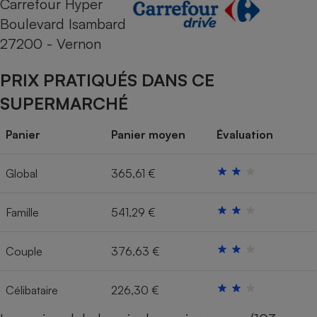
Carrefour Hyper
Boulevard Isambard
Cafetière à expressos
27200 - Vernon
PRIX PRATIQUÉS DANS CE
SUPERMARCHÉ
Panier
Panier moyen
Évaluation
Robot ménager
Global
365,61 €
Famille
541,29 €
Couple
376,63 €
Célibataire
226,30 €