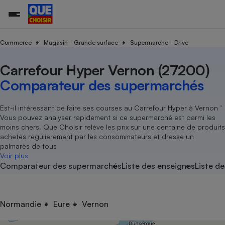
Commerce
Magasin - Grande surface
Supermarché - Drive
Carrefour Hyper Vernon (27200)
Additifs a
Comparate
Comparatif
Comparateu
Comparatif
Comparateu
Comparatif
Comparati
Substances
Toutes les actualités
Tous les services
Tous nos combats
L’association
Organismes de défense 
Train
supermarc
cosmétiqu
Comparateur des supermarchés
Comparateu
Achat - Vente - Travaux
Démarche administrative
Enquêtes
Nos actions
Nos missions
Système judiciaire
Transport aérien
gratuit
Copropriété
Famille
Guides d'achat
Nos grandes victoires
Notre méthodologie
Est-il intéressant de faire ses courses au Carrefour Hyper à Vernon ’
Location
Senior
Vous pouvez analyser rapidement si ce supermarché est parmi les
Comparateu
Comparate
Comparati
Comparatif
Comparate
Comparatif
Comparatif
Conseils
Les billets de la présidente
Notre financement
moins chers. Que Choisir relève les prix sur une centaine de produits
supermarc
électrique
Service marchand
Magasin - Grande surfac
Sport
Soumettre un litige
achetés régulièrement par les consommateurs et dresse un
Brèves
Nos associations locales
Nos partenaires
Air
palmarès de tous
Marketing - Fidélisation
Vacances - Tourisme
Lettres types
Voir plus
Nous rejoindre
Nous rejoindre
Déchet
Comparateur des supermarchés
Liste des enseignes
Liste de
Méthode de vente - Abu
Rencontrer une association locale
Comparate
Comparatif
Comparatif
Comparatif
Comparatif
En savoir plus sur Que Choisir Ensemble
Eau
s
Agriculture
Achat - Vente - Location
Energie
Nutrition
Assurance auto
Normandie
Eure
Vernon
-nous ?
Produit alimentaire
Carburant
Comparati
Comparati
Comparati
Comparate