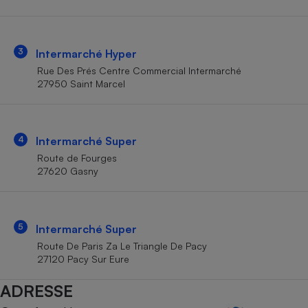
Téléphone mobile -
Smartphone
Plaque de cuisson à
induction
3
Intermarché Hyper
Rue Des Prés Centre Commercial Intermarché
27950 Saint Marcel
Climatiseur -
Ventilateur
4
Intermarché Super
Antivirus
Route de Fourges
27620 Gasny
Climatiseur -
Ventilateur
5
Intermarché Super
Route De Paris Za Le Triangle De Pacy
27120 Pacy Sur Eure
ADRESSE