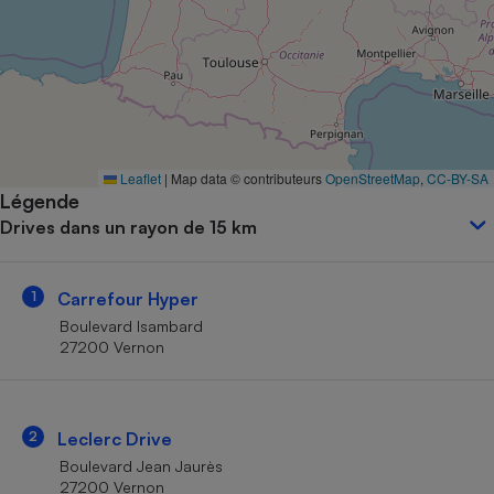
Petit électroménager - U
Complément
alimentaire
Mutuelle
Assurance emprunteur
Leaflet
|
Map data © contributeurs
OpenStreetMap
,
CC-BY-SA
Légende
Matelas
Champagne
Drives dans un rayon de 15 km
bouteille
Banque en 
Téléviseur
1
Carrefour Hyper
Antimoustique
Lave-linge
Boulevard Isambard
27200 Vernon
Radiateur électrique
2
Leclerc Drive
Boulevard Jean Jaurès
27200 Vernon