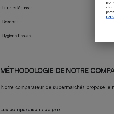
promo
Fruits et légumes
choix
param
Polit
Boissons
Hygiène Beauté
MÉTHODOLOGIE DE NOTRE COMP
Notre comparateur de supermarchés propose le nive
Les comparaisons de prix