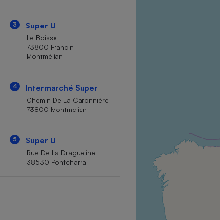
Internet
3
Super U
Gros électroménager
Téléphonie
Le Boisset
Petit électroménager 
73800 Francin
Complément
Montmélian
alimentaire
Mutuelle
Assurance emprunteu
4
Intermarché Super
Chemin De La Caronnière
73800 Montmelian
Matelas
Champa
boutei
5
Super U
Banque 
Rue De La Dragueline
Téléviseur
38530 Pontcharra
Antimoustique
Lave-linge