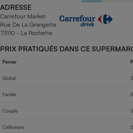
Radiateur électrique
ADRESSE
Carrefour Market
Téléphone mobile -
Rue De La Grangette
Smartphone
Plaque de cuisson à
73110 - La Rochette
induction
PRIX PRATIQUÉS DANS CE SUPERMAR
Climatiseur -
Panier
P
Ventilateur
Global
3
Antivirus
Famille
5
Climatiseur -
Ventilateur
Couple
3
Célibataire
2