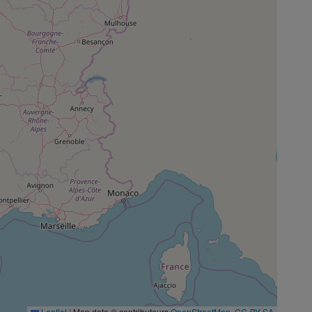
Leaflet
|
Map data © contributeurs
OpenStreetMap
,
CC-BY-SA