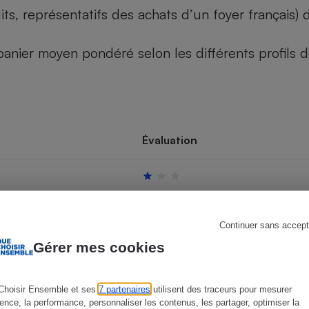
its, représentatifs des achats d’un foyer français
u panier moyen pondéré selon les différents profils
s
Réfrigérateur
Évaluation
Continuer sans accept
Gérer mes cookies
Choisir Ensemble et ses
7 partenaires
utilisent des traceurs pour mesurer
ience, la performance, personnaliser les contenus, les partager, optimiser la