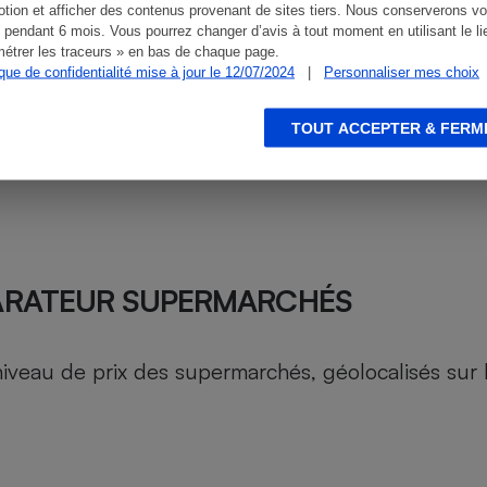
tion et afficher des contenus provenant de sites tiers. Nous conserverons vo
 pendant 6 mois. Vous pourrez changer d’avis à tout moment en utilisant le li
étrer les traceurs » en bas de chaque page.
ique de confidentialité mise à jour le 12/07/2024
|
Personnaliser mes choix
TOUT ACCEPTER & FERM
ARATEUR SUPERMARCHÉS
au de prix des supermarchés, géolocalisés sur le 