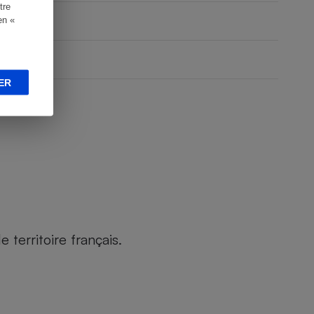
tre
en «
ER
territoire français.