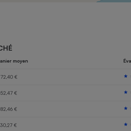
Électricité - Gaz
Appareil photo
numérique
Four encastrable
CHÉ
Lessive
anier moyen
Éva
72,40 €
52,47 €
Aspirateur
82,46 €
30,27 €