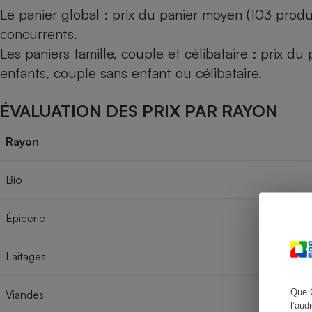
Le panier global : prix du panier moyen (103 produ
concurrents.
Les paniers famille, couple et célibataire : prix d
Cafetière à expresso
enfants, couple sans enfant ou célibataire.
ÉVALUATION DES PRIX PAR RAYON
Rayon
Bio
Robot ménager
Épicerie
Laitages
Que 
Viandes
l’aud