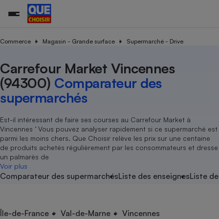
Commerce
Magasin - Grande surface
Supermarché - Drive
Carrefour Market Vincennes
Additifs a
Comparate
Comparatif
Comparateu
Comparatif
Comparateu
Comparatif
Comparati
Substances
Toutes les actualités
Tous les services
Tous nos combats
L’association
Organismes de défense 
Train
supermarc
cosmétiqu
(94300)
Comparateur des
Comparateu
Achat - Vente - Travaux
Démarche administrative
Enquêtes
Nos actions
Nos missions
Système judiciaire
Transport aérien
gratuit
supermarchés
Copropriété
Famille
Guides d'achat
Nos grandes victoires
Notre méthodologie
Location
Senior
Comparateu
Comparate
Comparati
Comparatif
Comparate
Comparatif
Comparatif
Est-il intéressant de faire ses courses au Carrefour Market à
Conseils
Les billets de la présidente
Notre financement
supermarc
électrique
Vincennes ’ Vous pouvez analyser rapidement si ce supermarché est
Service marchand
Magasin - Grande surfac
Sport
Soumettre un litige
Brèves
Nos associations locales
Nos partenaires
parmi les moins chers. Que Choisir relève les prix sur une centaine
Air
Marketing - Fidélisation
Vacances - Tourisme
Lettres types
de produits achetés régulièrement par les consommateurs et dresse
Nous rejoindre
Nous rejoindre
Déchet
un palmarès de
Méthode de vente - Abu
Rencontrer une association locale
Comparate
Comparatif
Comparatif
Comparatif
Comparatif
Voir plus
En savoir plus sur Que Choisir Ensemble
Eau
Comparateur des supermarchés
Liste des enseignes
Liste de
s
Agriculture
Achat - Vente - Location
Energie
Nutrition
Assurance auto
-nous ?
Produit alimentaire
Carburant
Comparati
Comparati
Comparati
Comparate
Île-de-France
Val-de-Marne
Vincennes