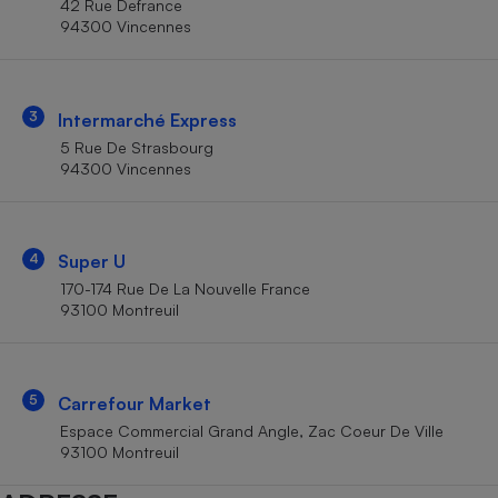
42 Rue Defrance
Téléphone mobile -
94300 Vincennes
Smartphone
Plaque de cuisson à
induction
3
Intermarché Express
5 Rue De Strasbourg
Climatiseur -
94300 Vincennes
Ventilateur
Antivirus
4
Super U
170-174 Rue De La Nouvelle France
Climatiseur -
Ventilateur
93100 Montreuil
5
Carrefour Market
Espace Commercial Grand Angle, Zac Coeur De Ville
93100 Montreuil