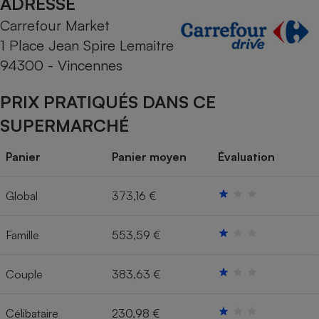
ADRESSE
Carrefour Market
Cafetière à expressos
1 Place Jean Spire Lemaitre
94300 - Vincennes
PRIX PRATIQUÉS DANS CE
SUPERMARCHÉ
Panier
Panier moyen
Évaluation
Robot ménager
Global
373,16 €
Famille
553,59 €
Couple
383,63 €
Célibataire
230,98 €