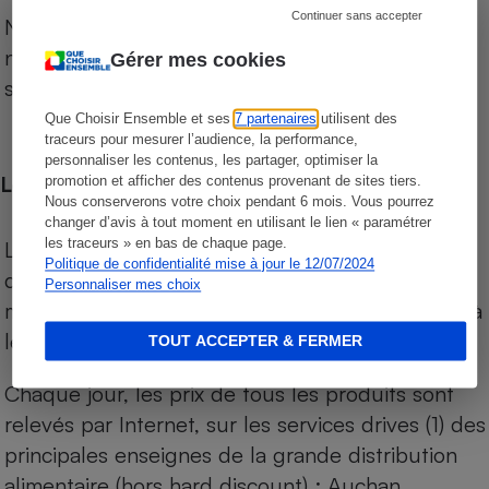
Continuer sans accepter
Notre comparateur de supermarchés propose le
niveau de prix des supermarchés, géolocalisés
Gérer mes cookies
sur le territoire français.
Que Choisir Ensemble et ses
7 partenaires
utilisent des
traceurs pour mesurer l’audience, la performance,
personnaliser les contenus, les partager, optimiser la
Les comparaisons de prix
promotion et afficher des contenus provenant de sites tiers.
Nous conserverons votre choix pendant 6 mois. Vous pourrez
changer d’avis à tout moment en utilisant le lien « paramétrer
les traceurs » en bas de chaque page.
Les comparaisons sont réalisées sur l’ensemble
Politique de confidentialité mise à jour le 12/07/2024
des produits des magasins. Les produits de
Personnaliser mes choix
marques de distributeurs (MDD) sont comparés à
leurs équivalents chez leurs concurrents.
TOUT ACCEPTER & FERMER
Chaque jour, les prix de tous les produits sont
relevés par Internet, sur les services drives (1) des
principales enseignes de la grande distribution
alimentaire (hors hard discount) : Auchan,