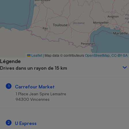
Petit électroménager - U
Complément
alimentaire
Mutuelle
Assurance emprunteur
Matelas
Leaflet
|
Map data © contributeurs
OpenStreetMap
,
CC-BY-SA
Champagne
Légende
bouteille
Banque en 
Drives dans un rayon de 15 km
Téléviseur
Antimoustique
Lave-linge
1
Carrefour Market
1 Place Jean Spire Lemaitre
94300 Vincennes
Radiateur électrique
2
U Express