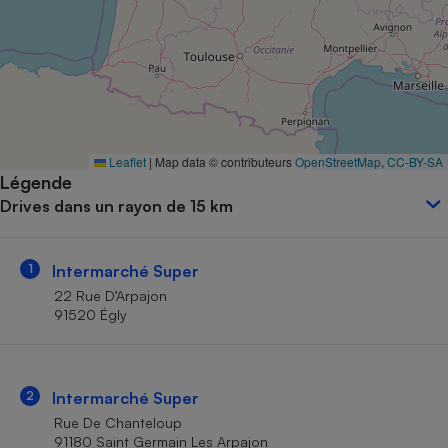
Petit électroménager - U
Complément
alimentaire
Mutuelle
Assurance emprunteur
Leaflet
|
Map data © contributeurs
OpenStreetMap
,
CC-BY-SA
Légende
Matelas
Champagne
Drives dans un rayon de 15 km
bouteille
Banque en 
Téléviseur
1
Intermarché Super
Antimoustique
Lave-linge
22 Rue D’Arpajon
91520 Égly
Radiateur électrique
2
Intermarché Super
Rue De Chanteloup
91180 Saint Germain Les Arpajon