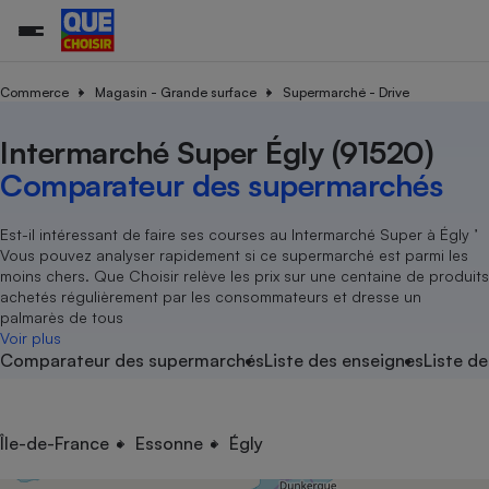
Commerce
Magasin - Grande surface
Supermarché - Drive
Intermarché Super Égly (91520)
Additifs a
Comparate
Comparatif
Comparateu
Comparatif
Comparateu
Comparatif
Comparati
Substances
Toutes les actualités
Tous les services
Tous nos combats
L’association
Organismes de défense 
Train
supermarc
cosmétiqu
Comparateur des supermarchés
Comparateu
Achat - Vente - Travaux
Démarche administrative
Enquêtes
Nos actions
Nos missions
Système judiciaire
Transport aérien
gratuit
Copropriété
Famille
Guides d'achat
Nos grandes victoires
Notre méthodologie
Est-il intéressant de faire ses courses au Intermarché Super à Égly ’
Location
Senior
Vous pouvez analyser rapidement si ce supermarché est parmi les
Comparateu
Comparate
Comparati
Comparatif
Comparate
Comparatif
Comparatif
Conseils
Les billets de la présidente
Notre financement
moins chers. Que Choisir relève les prix sur une centaine de produits
supermarc
électrique
Service marchand
Magasin - Grande surfac
Sport
Soumettre un litige
achetés régulièrement par les consommateurs et dresse un
Brèves
Nos associations locales
Nos partenaires
Air
palmarès de tous
Marketing - Fidélisation
Vacances - Tourisme
Lettres types
Voir plus
Nous rejoindre
Nous rejoindre
Déchet
Comparateur des supermarchés
Liste des enseignes
Liste de
Méthode de vente - Abu
Rencontrer une association locale
Comparate
Comparatif
Comparatif
Comparatif
Comparatif
En savoir plus sur Que Choisir Ensemble
Eau
s
Agriculture
Achat - Vente - Location
Energie
Nutrition
Assurance auto
Île-de-France
Essonne
Égly
-nous ?
Produit alimentaire
Carburant
Comparati
Comparati
Comparati
Comparate