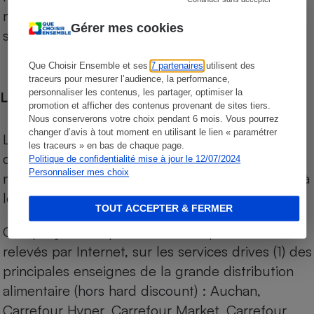
niveau de prix des supermarchés, géolocalisés
Gérer mes cookies
sur le territoire français.
Que Choisir Ensemble et ses
7 partenaires
utilisent des
traceurs pour mesurer l’audience, la performance,
personnaliser les contenus, les partager, optimiser la
Les comparaisons de prix
promotion et afficher des contenus provenant de sites tiers.
Nous conserverons votre choix pendant 6 mois. Vous pourrez
changer d’avis à tout moment en utilisant le lien « paramétrer
Les comparaisons sont réalisées sur l’ensemble
les traceurs » en bas de chaque page.
des produits des magasins. Les produits de
Politique de confidentialité mise à jour le 12/07/2024
Personnaliser mes choix
marques de distributeurs (MDD) sont comparés à
leurs équivalents chez leurs concurrents.
TOUT ACCEPTER & FERMER
Chaque jour, les prix de tous les produits sont
relevés par Internet, sur les services drives (1) des
principales enseignes de la grande distribution
alimentaire (hors hard discount) : Auchan,
Carrefour Hyper, Carrefour Market, Carrefour