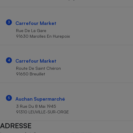
Téléphone mobile -
Smartphone
Plaque de cuisson à
induction
3
Carrefour Market
Rue De La Gare
91630 Marolles En Hurepoix
Climatiseur -
Ventilateur
4
Carrefour Market
Antivirus
Route De Saint Chéron
91650 Breuillet
Climatiseur -
Ventilateur
5
Auchan Supermarché
3 Rue Du 8 Mai 1945
91310 LEUVILLE-SUR-ORGE
ADRESSE