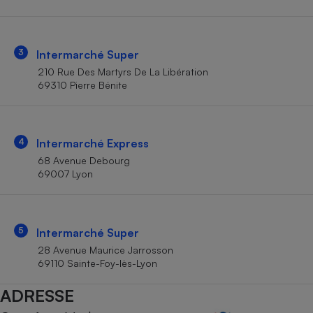
Téléphone mobile -
Smartphone
Plaque de cuisson à
induction
3
Intermarché Super
210 Rue Des Martyrs De La Libération
69310 Pierre Bénite
Climatiseur -
Ventilateur
4
Intermarché Express
Antivirus
68 Avenue Debourg
69007 Lyon
Climatiseur -
Ventilateur
5
Intermarché Super
28 Avenue Maurice Jarrosson
69110 Sainte-Foy-lès-Lyon
ADRESSE