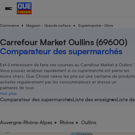
Commerce
Magasin - Grande surface
Supermarché - Drive
Carrefour Market Oullins (69600)
Additifs a
Comparate
Comparatif
Comparateu
Comparatif
Comparateu
Comparatif
Comparati
Substances
Toutes les actualités
Tous les services
Tous nos combats
L’association
Organismes de défense 
Train
supermarc
cosmétiqu
Comparateur des supermarchés
Comparateu
Achat - Vente - Travaux
Démarche administrative
Enquêtes
Nos actions
Nos missions
Système judiciaire
Transport aérien
gratuit
Copropriété
Famille
Guides d'achat
Nos grandes victoires
Notre méthodologie
Est-il intéressant de faire ses courses au Carrefour Market à Oullins ’
Location
Senior
Vous pouvez analyser rapidement si ce supermarché est parmi les
Comparateu
Comparate
Comparati
Comparatif
Comparate
Comparatif
Comparatif
Conseils
Les billets de la présidente
Notre financement
moins chers. Que Choisir relève les prix sur une centaine de produits
supermarc
électrique
Service marchand
Magasin - Grande surfac
Sport
Soumettre un litige
achetés régulièrement par les consommateurs et dresse un
Brèves
Nos associations locales
Nos partenaires
Air
palmarès de tous
Marketing - Fidélisation
Vacances - Tourisme
Lettres types
Voir plus
Nous rejoindre
Nous rejoindre
Déchet
Comparateur des supermarchés
Liste des enseignes
Liste de
Méthode de vente - Abu
Rencontrer une association locale
Comparate
Comparatif
Comparatif
Comparatif
Comparatif
En savoir plus sur Que Choisir Ensemble
Eau
s
Agriculture
Achat - Vente - Location
Energie
Nutrition
Assurance auto
Auvergne-Rhône-Alpes
Rhône
Oullins
-nous ?
Produit alimentaire
Carburant
Comparati
Comparati
Comparati
Comparate