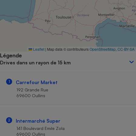
Petit électroménager - U
Complément
alimentaire
Mutuelle
Assurance emprunteur
Leaflet
|
Map data © contributeurs
OpenStreetMap
,
CC-BY-SA
Légende
Matelas
Champagne
Drives dans un rayon de 15 km
bouteille
Banque en 
Téléviseur
1
Carrefour Market
Antimoustique
Lave-linge
192 Grande Rue
69600 Oullins
Radiateur électrique
2
Intermarché Super
141 Boulevard Emile Zola
69600 Oullins