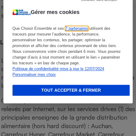
niveau de prix des supermarchés, géolocalisés
Gérer mes cookies
sur le territoire français.
Que Choisir Ensemble et ses
7 partenaires
utilisent des
traceurs pour mesurer l’audience, la performance,
personnaliser les contenus, les partager, optimiser la
Les comparaisons de prix
promotion et afficher des contenus provenant de sites tiers.
Nous conserverons votre choix pendant 6 mois. Vous pourrez
changer d’avis à tout moment en utilisant le lien « paramétrer
Les comparaisons sont réalisées sur l’ensemble
les traceurs » en bas de chaque page.
des produits des magasins. Les produits de
Politique de confidentialité mise à jour le 12/07/2024
Personnaliser mes choix
marques de distributeurs (MDD) sont comparés à
leurs équivalents chez leurs concurrents.
TOUT ACCEPTER & FERMER
Chaque jour, les prix de tous les produits sont
relevés par Internet, sur les services drives (1) des
principales enseignes de la grande distribution
alimentaire (hors hard discount) : Auchan,
Carrefour Hyper, Carrefour Market, Carrefour