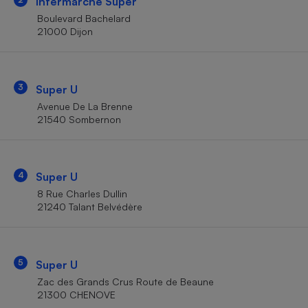
Intermarché Super
Téléphone mobile -
Smartphone
Boulevard Bachelard
Plaque de cuisson à
21000 Dijon
induction
3
Super U
Climatiseur -
Avenue De La Brenne
Ventilateur
21540 Sombernon
Antivirus
4
Super U
Climatiseur -
Ventilateur
8 Rue Charles Dullin
21240 Talant Belvédère
5
Super U
Zac des Grands Crus Route de Beaune
21300 CHENOVE