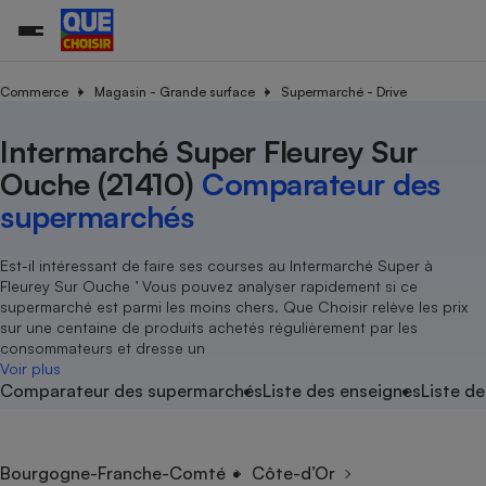
Commerce
Magasin - Grande surface
Supermarché - Drive
Intermarché Super Fleurey Sur
Additifs a
Comparate
Comparatif
Comparateu
Comparatif
Comparateu
Comparatif
Comparati
Substances
Toutes les actualités
Tous les services
Tous nos combats
L’association
Organismes de défense 
Train
supermarc
cosmétiqu
Ouche (21410)
Comparateur des
Comparateu
Achat - Vente - Travaux
Démarche administrative
Enquêtes
Nos actions
Nos missions
Système judiciaire
Transport aérien
gratuit
supermarchés
Copropriété
Famille
Guides d'achat
Nos grandes victoires
Notre méthodologie
Location
Senior
Comparateu
Comparate
Comparati
Comparatif
Comparate
Comparatif
Comparatif
Est-il intéressant de faire ses courses au Intermarché Super à
Conseils
Les billets de la présidente
Notre financement
supermarc
électrique
Fleurey Sur Ouche ’ Vous pouvez analyser rapidement si ce
Service marchand
Magasin - Grande surfac
Sport
Soumettre un litige
Brèves
Nos associations locales
Nos partenaires
supermarché est parmi les moins chers. Que Choisir relève les prix
Air
Marketing - Fidélisation
Vacances - Tourisme
Lettres types
sur une centaine de produits achetés régulièrement par les
Nous rejoindre
Nous rejoindre
Déchet
consommateurs et dresse un
Méthode de vente - Abu
Rencontrer une association locale
Comparate
Comparatif
Comparatif
Comparatif
Comparatif
Voir plus
En savoir plus sur Que Choisir Ensemble
Eau
Comparateur des supermarchés
Liste des enseignes
Liste de
s
Agriculture
Achat - Vente - Location
Energie
Nutrition
Assurance auto
-nous ?
Produit alimentaire
Carburant
Comparati
Comparati
Comparati
Comparate
Bourgogne-Franche-Comté
Côte-d’Or