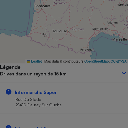
Petit électroménager - U
Complément
alimentaire
Mutuelle
Assurance emprunteur
Matelas
Champagne
Leaflet
|
Map data © contributeurs
OpenStreetMap
,
CC-BY-SA
bouteille
Banque en 
Légende
Drives dans un rayon de 15 km
Téléviseur
Antimoustique
Lave-linge
1
Intermarché Super
Rue Du Stade
21410 Fleurey Sur Ouche
Radiateur électrique
2