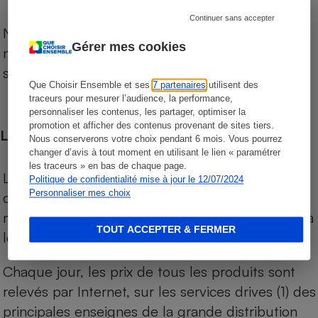
Continuer sans accepter
Notre comparateur de supermarchés propose le
Gérer mes cookies
niveau de prix des supermarchés, géolocalisés
sur le territoire français.
Que Choisir Ensemble et ses
7 partenaires
utilisent des
traceurs pour mesurer l’audience, la performance,
personnaliser les contenus, les partager, optimiser la
promotion et afficher des contenus provenant de sites tiers.
Les comparaisons de prix
Nous conserverons votre choix pendant 6 mois. Vous pourrez
changer d’avis à tout moment en utilisant le lien « paramétrer
les traceurs » en bas de chaque page.
Les comparaisons sont réalisées sur l’ensemble
Politique de confidentialité mise à jour le 12/07/2024
Personnaliser mes choix
des produits des magasins. Les produits de
marques de distributeurs (MDD) sont comparés à
TOUT ACCEPTER & FERMER
leurs équivalents chez leurs concurrents.
Chaque jour, les prix de tous les produits sont
relevés par Internet, sur les services drives (1) des
principales enseignes de la grande distribution