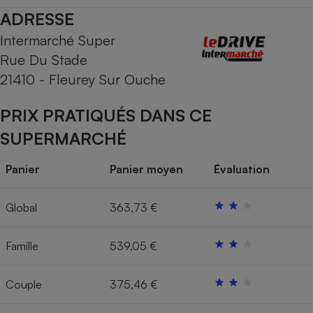
ADRESSE
Cafetière à expressos
Intermarché Super
Rue Du Stade
21410 - Fleurey Sur Ouche
PRIX PRATIQUÉS DANS CE
SUPERMARCHÉ
Robot ménager
Panier
Panier moyen
Évaluation
Global
363,73 €
Famille
539,05 €
Couple
375,46 €