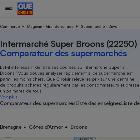
Commerce
Magasin - Grande surface
Supermarché - Drive
Intermarché Super Broons (22250)
Additifs a
Comparate
Comparatif
Comparateu
Comparatif
Comparateu
Comparatif
Comparati
Substances
Toutes les actualités
Tous les services
Tous nos combats
L’association
Organismes de défense 
Train
supermarc
cosmétiqu
Comparateur des supermarchés
Comparateu
Achat - Vente - Travaux
Démarche administrative
Enquêtes
Nos actions
Nos missions
Système judiciaire
Transport aérien
gratuit
Copropriété
Famille
Guides d'achat
Nos grandes victoires
Notre méthodologie
Est-il intéressant de faire ses courses au Intermarché Super à
Location
Senior
Broons ’ Vous pouvez analyser rapidement si ce supermarché est
Comparateu
Comparate
Comparati
Comparatif
Comparate
Comparatif
Comparatif
Conseils
Les billets de la présidente
Notre financement
parmi les moins chers. Que Choisir relève les prix sur une centaine
supermarc
électrique
Service marchand
Magasin - Grande surfac
Sport
Soumettre un litige
de produits achetés régulièrement par les consommateurs et dresse
Brèves
Nos associations locales
Nos partenaires
Air
un palmarès de tous
Marketing - Fidélisation
Vacances - Tourisme
Lettres types
Voir plus
Nous rejoindre
Nous rejoindre
Déchet
Comparateur des supermarchés
Liste des enseignes
Liste de
Méthode de vente - Abu
Rencontrer une association locale
Comparate
Comparatif
Comparatif
Comparatif
Comparatif
En savoir plus sur Que Choisir Ensemble
Eau
s
Agriculture
Achat - Vente - Location
Energie
Nutrition
Assurance auto
Bretagne
Côtes d’Armor
Broons
-nous ?
Produit alimentaire
Carburant
Comparati
Comparati
Comparati
Comparate