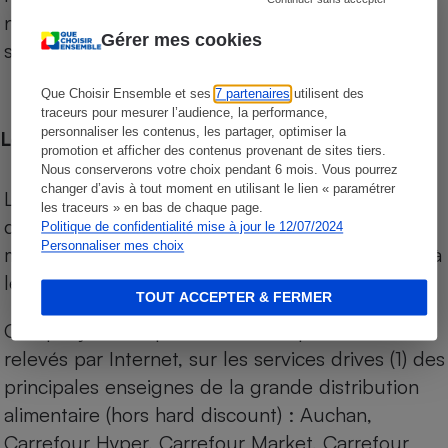
niveau de prix des supermarchés, géolocalisés
Gérer mes cookies
sur le territoire français.
Que Choisir Ensemble et ses
7 partenaires
utilisent des
traceurs pour mesurer l’audience, la performance,
personnaliser les contenus, les partager, optimiser la
Les comparaisons de prix
promotion et afficher des contenus provenant de sites tiers.
Nous conserverons votre choix pendant 6 mois. Vous pourrez
changer d’avis à tout moment en utilisant le lien « paramétrer
Les comparaisons sont réalisées sur l’ensemble
les traceurs » en bas de chaque page.
des produits des magasins. Les produits de
Politique de confidentialité mise à jour le 12/07/2024
Personnaliser mes choix
marques de distributeurs (MDD) sont comparés à
leurs équivalents chez leurs concurrents.
TOUT ACCEPTER & FERMER
Chaque jour, les prix de tous les produits sont
relevés par Internet, sur les services drives (1) des
principales enseignes de la grande distribution
alimentaire (hors hard discount) : Auchan,
Carrefour Hyper, Carrefour Market, Carrefour