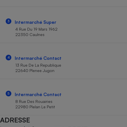
Téléphone mobile -
Smartphone
Plaque de cuisson à
induction
3
Intermarché Super
4 Rue Du 19 Mars 1962
22350 Caulnes
Climatiseur -
Ventilateur
4
Intermarché Contact
Antivirus
13 Rue De La Republique
22640 Plenee Jugon
Climatiseur -
Ventilateur
5
Intermarché Contact
8 Rue Des Rouairies
22980 Plelan Le Petit
ADRESSE