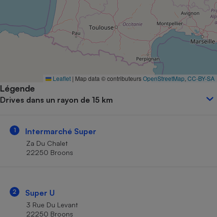
Petit électroménager - U
Complément
alimentaire
Mutuelle
Assurance emprunteur
Leaflet
|
Map data © contributeurs
OpenStreetMap
,
CC-BY-SA
Légende
Matelas
Champagne
Drives dans un rayon de 15 km
bouteille
Banque en 
Téléviseur
1
Intermarché Super
Antimoustique
Lave-linge
Za Du Chalet
22250 Broons
Radiateur électrique
2
Super U
3 Rue Du Levant
22250 Broons