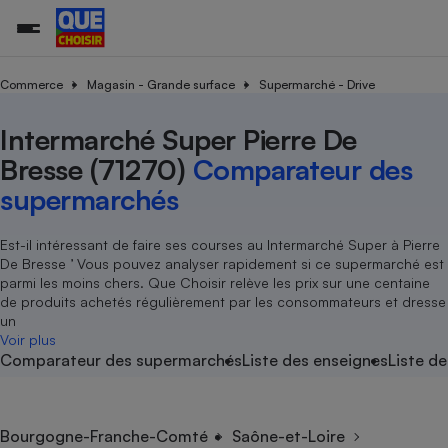
Commerce
Magasin - Grande surface
Supermarché - Drive
Intermarché Super Pierre De
Additifs a
Comparate
Comparatif
Comparateu
Comparatif
Comparateu
Comparatif
Comparati
Substances
Toutes les actualités
Tous les services
Tous nos combats
L’association
Organismes de défense 
Train
supermarc
cosmétiqu
Bresse (71270)
Comparateur des
Comparateu
Achat - Vente - Travaux
Démarche administrative
Enquêtes
Nos actions
Nos missions
Système judiciaire
Transport aérien
gratuit
supermarchés
Copropriété
Famille
Guides d'achat
Nos grandes victoires
Notre méthodologie
Location
Senior
Comparateu
Comparate
Comparati
Comparatif
Comparate
Comparatif
Comparatif
Est-il intéressant de faire ses courses au Intermarché Super à Pierre
Conseils
Les billets de la présidente
Notre financement
supermarc
électrique
De Bresse ’ Vous pouvez analyser rapidement si ce supermarché est
Service marchand
Magasin - Grande surfac
Sport
Soumettre un litige
Brèves
Nos associations locales
Nos partenaires
parmi les moins chers. Que Choisir relève les prix sur une centaine
Air
Marketing - Fidélisation
Vacances - Tourisme
Lettres types
de produits achetés régulièrement par les consommateurs et dresse
Nous rejoindre
Nous rejoindre
Déchet
un
Méthode de vente - Abu
Rencontrer une association locale
Comparate
Comparatif
Comparatif
Comparatif
Comparatif
Voir plus
En savoir plus sur Que Choisir Ensemble
Eau
Comparateur des supermarchés
Liste des enseignes
Liste de
s
Agriculture
Achat - Vente - Location
Energie
Nutrition
Assurance auto
-nous ?
Produit alimentaire
Carburant
Comparati
Comparati
Comparati
Comparate
Bourgogne-Franche-Comté
Saône-et-Loire