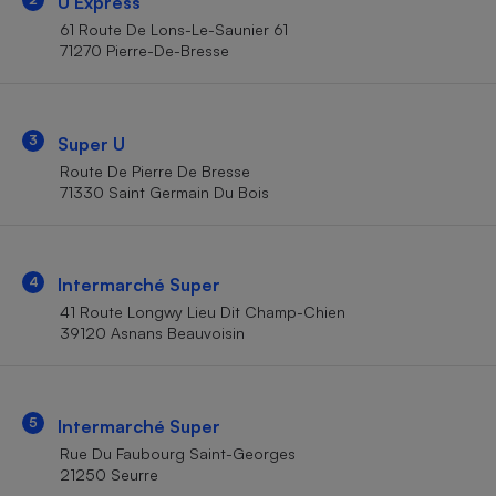
U Express
Téléphone mobile -
Smartphone
61 Route De Lons-Le-Saunier 61
Plaque de cuisson à
71270 Pierre-De-Bresse
induction
3
Super U
Climatiseur -
Route De Pierre De Bresse
Ventilateur
71330 Saint Germain Du Bois
Antivirus
4
Intermarché Super
Climatiseur -
Ventilateur
41 Route Longwy Lieu Dit Champ-Chien
39120 Asnans Beauvoisin
5
Intermarché Super
Rue Du Faubourg Saint-Georges
21250 Seurre