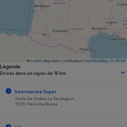
Petit électroménager - U
Complément
alimentaire
Mutuelle
Assurance emprunteur
Matelas
Champagne
Leaflet
|
Map data © contributeurs
OpenStreetMap
,
CC-BY-SA
bouteille
Banque en 
Légende
Drives dans un rayon de 15 km
Téléviseur
Antimoustique
Lave-linge
1
Intermarché Super
Route De Châlon Le Terrangeot
71270 Pierre De Bresse
Radiateur électrique
2