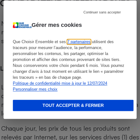
COMPARATEUR SUPERMARCHÉS
Continuer sans accepter
Notre comparateur de supermarchés propose le
Gérer mes cookies
niveau de prix des supermarchés, géolocalisés
sur le territoire français.
Que Choisir Ensemble et ses
7 partenaires
utilisent des
traceurs pour mesurer l’audience, la performance,
personnaliser les contenus, les partager, optimiser la
promotion et afficher des contenus provenant de sites tiers.
Nous conserverons votre choix pendant 6 mois. Vous pourrez
Les comparaisons de prix
changer d’avis à tout moment en utilisant le lien « paramétrer
les traceurs » en bas de chaque page.
Politique de confidentialité mise à jour le 12/07/2024
Les comparaisons sont réalisées sur l’ensemble
Personnaliser mes choix
des produits des magasins. Les produits de
marques de distributeurs (MDD) sont comparés à
TOUT ACCEPTER & FERMER
leurs équivalents chez leurs concurrents.
Chaque jour, les prix de tous les produits sont
relevés par Internet, sur les services drives (1) des