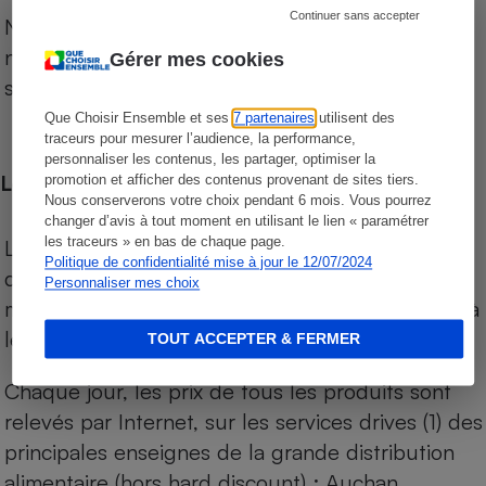
Continuer sans accepter
Notre comparateur de supermarchés propose le
niveau de prix des supermarchés, géolocalisés
Gérer mes cookies
sur le territoire français.
Que Choisir Ensemble et ses
7 partenaires
utilisent des
traceurs pour mesurer l’audience, la performance,
personnaliser les contenus, les partager, optimiser la
Les comparaisons de prix
promotion et afficher des contenus provenant de sites tiers.
Nous conserverons votre choix pendant 6 mois. Vous pourrez
changer d’avis à tout moment en utilisant le lien « paramétrer
les traceurs » en bas de chaque page.
Les comparaisons sont réalisées sur l’ensemble
Politique de confidentialité mise à jour le 12/07/2024
des produits des magasins. Les produits de
Personnaliser mes choix
marques de distributeurs (MDD) sont comparés à
leurs équivalents chez leurs concurrents.
TOUT ACCEPTER & FERMER
Chaque jour, les prix de tous les produits sont
relevés par Internet, sur les services drives (1) des
principales enseignes de la grande distribution
alimentaire (hors hard discount) : Auchan,