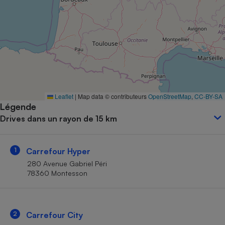
Petit électroménager - U
Complément
alimentaire
Mutuelle
Assurance emprunteur
Matelas
Leaflet
|
Map data © contributeurs
OpenStreetMap
,
CC-BY-SA
Champagne
Légende
bouteille
Banque en 
Drives dans un rayon de 15 km
Téléviseur
Antimoustique
Lave-linge
1
Carrefour Hyper
280 Avenue Gabriel Péri
78360 Montesson
Radiateur électrique
2
Carrefour City