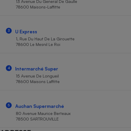
13 Avenue Du General De Gaulle
Téléphone mobile -
78600 Maisons-Laffitte
Smartphone
Plaque de cuisson à
induction
3
U Express
1, Rue Du Haut De La Girouette
Climatiseur -
78600 Le Mesnil Le Roi
Ventilateur
Antivirus
4
Intermarché Super
15 Avenue De Longueil
Climatiseur -
Ventilateur
78600 Maisons Laffitte
5
Auchan Supermarché
80 Avenue Maurice Berteaux
78500 SARTROUVILLE