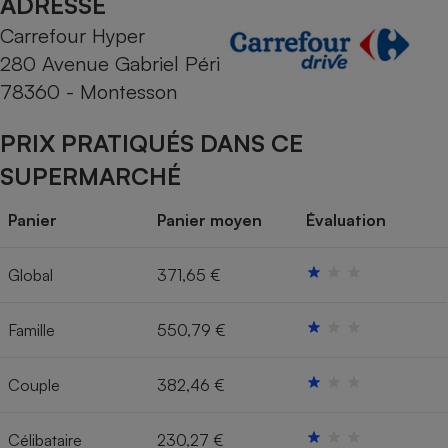
ADRESSE
Carrefour Hyper
Cafetière à expressos
280 Avenue Gabriel Péri
78360 - Montesson
PRIX PRATIQUÉS DANS CE
SUPERMARCHÉ
Panier
Panier moyen
Évaluation
Robot ménager
Global
371,65 €
Famille
550,79 €
Couple
382,46 €
Célibataire
230,27 €