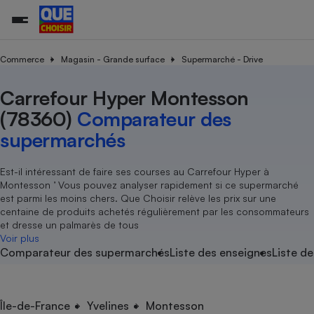
Commerce
Magasin - Grande surface
Supermarché - Drive
Carrefour Hyper Montesson
Additifs a
Comparate
Comparatif
Comparateu
Comparatif
Comparateu
Comparatif
Comparati
Substances
Toutes les actualités
Tous les services
Tous nos combats
L’association
Organismes de défense 
Train
supermarc
cosmétiqu
(78360)
Comparateur des
Comparateu
Achat - Vente - Travaux
Démarche administrative
Enquêtes
Nos actions
Nos missions
Système judiciaire
Transport aérien
gratuit
supermarchés
Copropriété
Famille
Guides d'achat
Nos grandes victoires
Notre méthodologie
Location
Senior
Comparateu
Comparate
Comparati
Comparatif
Comparate
Comparatif
Comparatif
Est-il intéressant de faire ses courses au Carrefour Hyper à
Conseils
Les billets de la présidente
Notre financement
supermarc
électrique
Montesson ’ Vous pouvez analyser rapidement si ce supermarché
Service marchand
Magasin - Grande surfac
Sport
Soumettre un litige
Brèves
Nos associations locales
Nos partenaires
est parmi les moins chers. Que Choisir relève les prix sur une
Air
Marketing - Fidélisation
Vacances - Tourisme
Lettres types
centaine de produits achetés régulièrement par les consommateurs
Nous rejoindre
Nous rejoindre
Déchet
et dresse un palmarès de tous
Méthode de vente - Abu
Rencontrer une association locale
Comparate
Comparatif
Comparatif
Comparatif
Comparatif
Voir plus
En savoir plus sur Que Choisir Ensemble
Eau
Comparateur des supermarchés
Liste des enseignes
Liste de
s
Agriculture
Achat - Vente - Location
Energie
Nutrition
Assurance auto
-nous ?
Produit alimentaire
Carburant
Comparati
Comparati
Comparati
Comparate
Île-de-France
Yvelines
Montesson