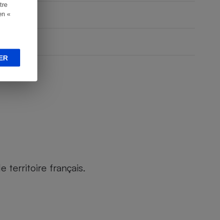
tre
en «
ER
territoire français.