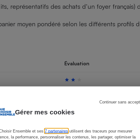
its, représentatifs des achats d’un foyer français
u panier moyen pondéré selon les différents profils
s
Réfrigérateur
Évaluation
Continuer sans accept
Gérer mes cookies
Choisir Ensemble et ses
7 partenaires
utilisent des traceurs pour mesurer
ience, la performance, personnaliser les contenus, les partager, optimiser la