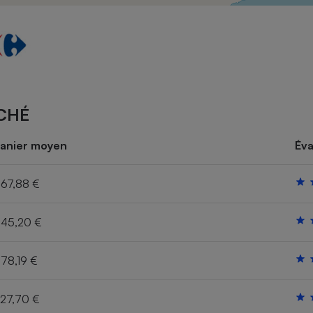
Électricité - Gaz
Appareil photo
numérique
Four encastrable
CHÉ
Lessive
anier moyen
Éva
67,88 €
45,20 €
Aspirateur
78,19 €
27,70 €