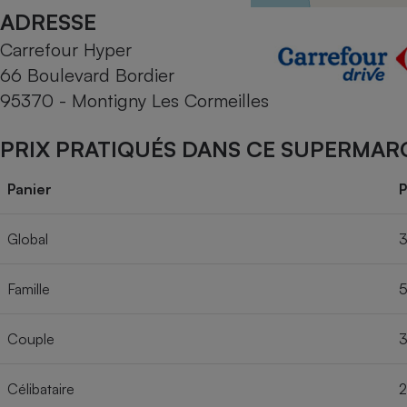
Radiateur électrique
ADRESSE
Carrefour Hyper
Téléphone mobile -
66 Boulevard Bordier
Smartphone
Plaque de cuisson à
95370 - Montigny Les Cormeilles
induction
PRIX PRATIQUÉS DANS CE SUPERMAR
Climatiseur -
Panier
P
Ventilateur
Global
3
Antivirus
Famille
5
Climatiseur -
Ventilateur
Couple
3
Célibataire
2