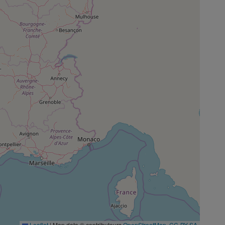
Leaflet
|
Map data © contributeurs
OpenStreetMap
,
CC-BY-SA