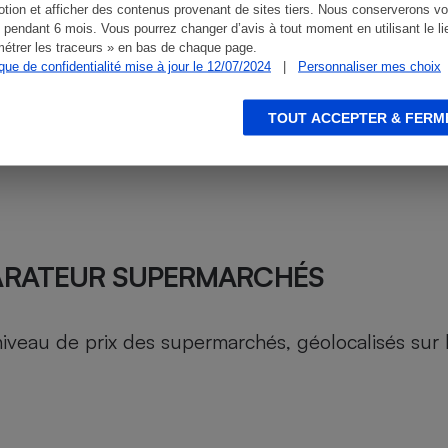
tion et afficher des contenus provenant de sites tiers. Nous conserverons vo
 pendant 6 mois. Vous pourrez changer d’avis à tout moment en utilisant le li
étrer les traceurs » en bas de chaque page.
ique de confidentialité mise à jour le 12/07/2024
|
Personnaliser mes choix
TOUT ACCEPTER & FERM
ARATEUR SUPERMARCHÉS
au de prix des supermarchés, géolocalisés sur le 