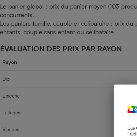
Le panier global : prix du panier moyen (103 produ
concurrents.
Les paniers famille, couple et célibataire : prix d
Cafetière à expresso
enfants, couple sans enfant ou célibataire.
ÉVALUATION DES PRIX PAR RAYON
Rayon
Bio
Robot ménager
Épicerie
Laitages
Que 
Viandes
l’aud