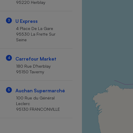
95220 Herblay
Internet
Gros électroménager
Téléphonie
3
U Express
Petit électroménager 
4 Place De La Gare
Complément
95530 La Frette Sur
alimentaire
Seine
Mutuelle
Assurance emprunteu
4
Carrefour Market
180 Rue D’herblay
95150 Taverny
Matelas
Champa
boutei
Banque 
5
Auchan Supermarché
Téléviseur
100 Rue du Général
Antimoustique
Leclerc
Lave-linge
95130 FRANCONVILLE