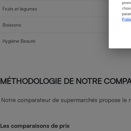
promo
Fruits et légumes
choix
param
Polit
Boissons
Hygiène Beauté
MÉTHODOLOGIE DE NOTRE COMP
Notre comparateur de supermarchés propose le nive
Les comparaisons de prix