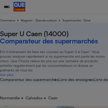
Commerce
Magasin - Grande surface
Supermarché - Drive
Super U Caen (14000)
Additifs a
Comparate
Comparatif
Comparateu
Comparatif
Comparateu
Comparatif
Comparati
Substances
Toutes les actualités
Tous les services
Tous nos combats
L’association
Organismes de défense 
Train
supermarc
cosmétiqu
Comparateur des supermarchés
Comparateu
Achat - Vente - Travaux
Démarche administrative
Enquêtes
Nos actions
Nos missions
Système judiciaire
Transport aérien
gratuit
Copropriété
Famille
Guides d'achat
Nos grandes victoires
Notre méthodologie
Est-il intéressant de faire ses courses au Super U à Caen ’ Vous
Location
Senior
pouvez analyser rapidement si ce supermarché est parmi les moins
Comparateu
Comparate
Comparati
Comparatif
Comparate
Comparatif
Comparatif
Conseils
Les billets de la présidente
Notre financement
chers. Que Choisir relève les prix sur une centaine de produits
supermarc
électrique
Service marchand
Magasin - Grande surfac
Sport
Soumettre un litige
achetés régulièrement par les consommateurs et dresse un
Brèves
Nos associations locales
Nos partenaires
Air
palmarès de tous les
Marketing - Fidélisation
Vacances - Tourisme
Lettres types
Voir plus
Nous rejoindre
Nous rejoindre
Déchet
Comparateur des supermarchés
Liste des enseignes
Liste de
Méthode de vente - Abu
Rencontrer une association locale
Comparate
Comparatif
Comparatif
Comparatif
Comparatif
En savoir plus sur Que Choisir Ensemble
Eau
s
Agriculture
Achat - Vente - Location
Energie
Nutrition
Assurance auto
Normandie
Calvados
Caen
-nous ?
Produit alimentaire
Carburant
Comparati
Comparati
Comparati
Comparate