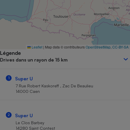
Petit électroménager - U
Complément
alimentaire
Mutuelle
Assurance emprunteur
Leaflet
|
Map data © contributeurs
OpenStreetMap
,
CC-BY-SA
Légende
Matelas
Champagne
Drives dans un rayon de 15 km
bouteille
Banque en 
Téléviseur
1
Super U
Antimoustique
Lave-linge
7 Rue Robert Kaskoreff , Zac De Beaulieu
14000 Caen
Radiateur électrique
2
Super U
Le Clos Barbey
14280 Saint Contest