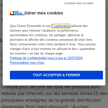
Continuer sans accepter
Notre comparateur de supermarchés propose le
niveau de prix des supermarchés, géolocalisés
Gérer mes cookies
sur le territoire français.
Que Choisir Ensemble et ses
7 partenaires
utilisent des
traceurs pour mesurer l’audience, la performance,
personnaliser les contenus, les partager, optimiser la
Les comparaisons de prix
promotion et afficher des contenus provenant de sites tiers.
Nous conserverons votre choix pendant 6 mois. Vous pourrez
changer d’avis à tout moment en utilisant le lien « paramétrer
Les comparaisons sont réalisées sur l’ensemble
les traceurs » en bas de chaque page.
Politique de confidentialité mise à jour le 12/07/2024
des produits des magasins. Les produits de
Personnaliser mes choix
marques de distributeurs (MDD) sont comparés à
leurs équivalents chez leurs concurrents.
TOUT ACCEPTER & FERMER
Chaque jour, les prix de tous les produits sont
relevés par Internet, sur les services drives (1) des
principales enseignes de la grande distribution
alimentaire (hors hard discount) : Auchan,