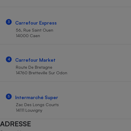
Téléphone mobile -
Smartphone
Plaque de cuisson à
induction
3
Carrefour Express
56, Rue Saint Ouen
14000 Caen
Climatiseur -
Ventilateur
4
Carrefour Market
Antivirus
Route De Bretagne
14760 Bretteville Sur Odon
Climatiseur -
Ventilateur
5
Intermarché Super
Zac Des Longs Courts
14111 Louvigny
ADRESSE