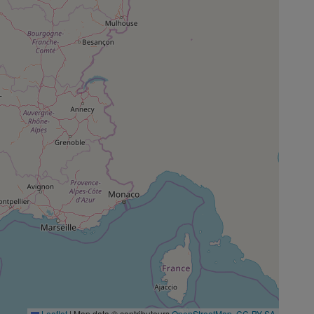
Leaflet
|
Map data © contributeurs
OpenStreetMap
,
CC-BY-SA