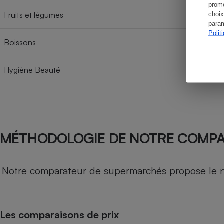
promo
Fruits et légumes
choix
param
Polit
Boissons
Hygiène Beauté
MÉTHODOLOGIE DE NOTRE COMP
Notre comparateur de supermarchés propose le nive
Les comparaisons de prix