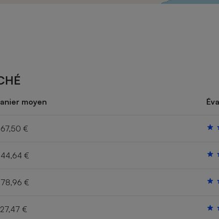
Électricité - Gaz
Appareil photo
numérique
Four encastrable
CHÉ
Lessive
anier moyen
Éva
67,50 €
44,64 €
Aspirateur
78,96 €
27,47 €