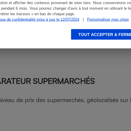
tion et afficher des contenus provenant de sites tiers. Nous conserverons vo
 pendant 6 mois. Vous pourrez changer d’avis à tout moment en utilisant le li
étrer les traceurs » en bas de chaque page.
ique de confidentialité mise à jour le 12/07/2024
|
Personnaliser mes choix
TOUT ACCEPTER & FERM
ARATEUR SUPERMARCHÉS
au de prix des supermarchés, géolocalisés sur le 