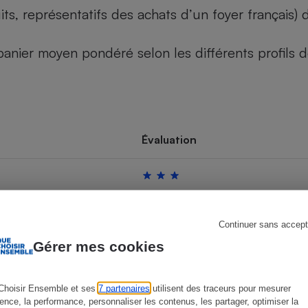
its, représentatifs des achats d’un foyer français
u panier moyen pondéré selon les différents profils
s
Réfrigérateur
Évaluation
Continuer sans accept
Gérer mes cookies
Choisir Ensemble et ses
7 partenaires
utilisent des traceurs pour mesurer
ience, la performance, personnaliser les contenus, les partager, optimiser la