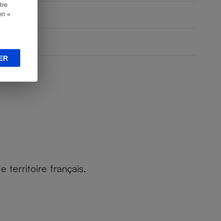
tre
en «
ER
territoire français.