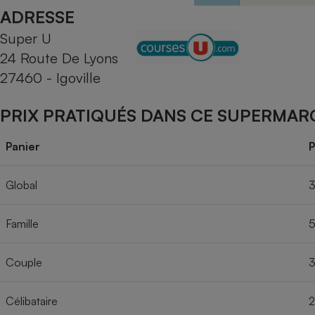
Radiateur électrique
ADRESSE
Super U
Téléphone mobile -
24 Route De Lyons
Smartphone
Plaque de cuisson à
27460 - Igoville
induction
PRIX PRATIQUÉS DANS CE SUPERMAR
Climatiseur -
Panier
P
Ventilateur
Global
3
Antivirus
Famille
5
Climatiseur -
Ventilateur
Couple
3
Célibataire
2