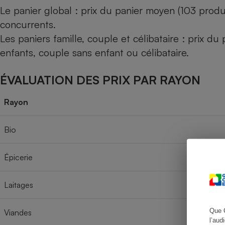
Le panier global : prix du panier moyen (103 produ
concurrents.
Les paniers famille, couple et célibataire : prix d
Cafetière à expresso
enfants, couple sans enfant ou célibataire.
ÉVALUATION DES PRIX PAR RAYON
Rayon
Bio
Robot ménager
Épicerie
Laitages
Que 
Viandes
l’aud