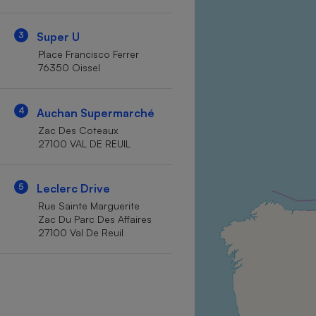
Internet
3
Super U
Gros électroménager
Téléphonie
Place Francisco Ferrer
Petit électroménager 
76350 Oissel
Complément
alimentaire
Mutuelle
Assurance emprunteu
4
Auchan Supermarché
Zac Des Coteaux
27100 VAL DE REUIL
Matelas
Champa
5
Leclerc Drive
boutei
Banque 
Rue Sainte Marguerite
Zac Du Parc Des Affaires
Téléviseur
27100 Val De Reuil
Antimoustique
Lave-linge