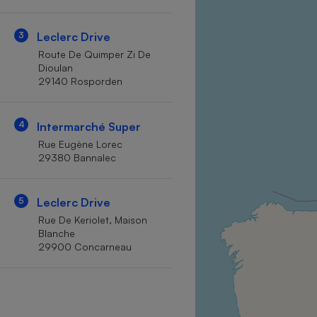
Internet
3
Leclerc Drive
Gros électroménager
Téléphonie
Route De Quimper Zi De
Petit électroménager 
Dioulan
Complément
29140 Rosporden
alimentaire
Mutuelle
Assurance emprunteu
4
Intermarché Super
Rue Eugène Lorec
29380 Bannalec
Matelas
Champa
boutei
5
Leclerc Drive
Banque 
Rue De Keriolet, Maison
Téléviseur
Blanche
Antimoustique
29900 Concarneau
Lave-linge