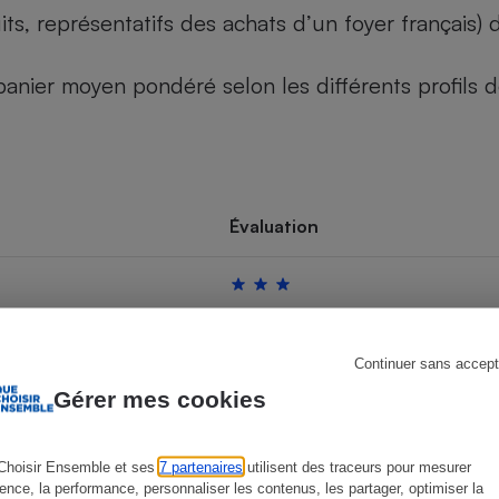
its, représentatifs des achats d’un foyer français
u panier moyen pondéré selon les différents profils
s
Réfrigérateur
Évaluation
Continuer sans accept
Gérer mes cookies
Choisir Ensemble et ses
7 partenaires
utilisent des traceurs pour mesurer
ience, la performance, personnaliser les contenus, les partager, optimiser la