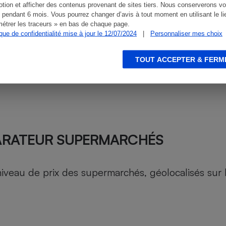
tion et afficher des contenus provenant de sites tiers. Nous conserverons vo
 pendant 6 mois. Vous pourrez changer d’avis à tout moment en utilisant le li
étrer les traceurs » en bas de chaque page.
ique de confidentialité mise à jour le 12/07/2024
|
Personnaliser mes choix
TOUT ACCEPTER & FERM
ARATEUR SUPERMARCHÉS
au de prix des supermarchés, géolocalisés sur le 