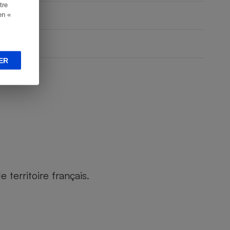
tre
en «
ER
territoire français.