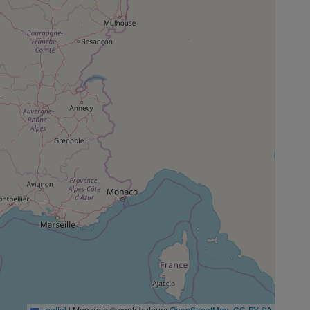
Leaflet
|
Map data © contributeurs
OpenStreetMap
,
CC-BY-SA