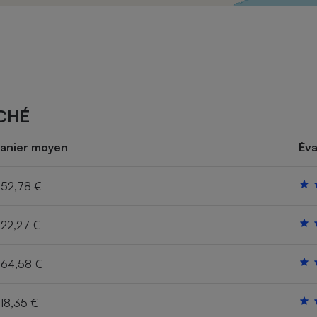
Électricité - Gaz
Appareil photo
numérique
Four encastrable
CHÉ
Lessive
anier moyen
Éva
52,78 €
22,27 €
Aspirateur
64,58 €
18,35 €