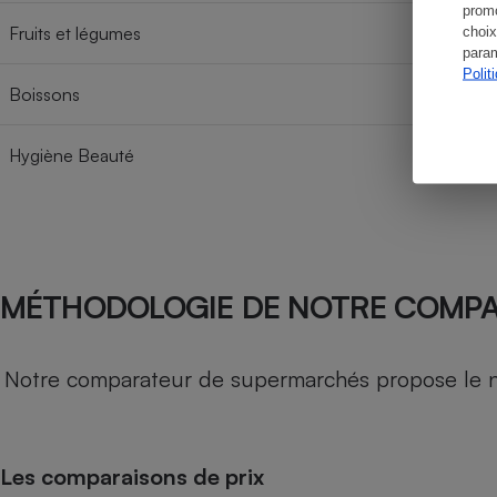
promo
Fruits et légumes
choix
param
Polit
Boissons
Hygiène Beauté
MÉTHODOLOGIE DE NOTRE COMP
Notre comparateur de supermarchés propose le nive
Les comparaisons de prix