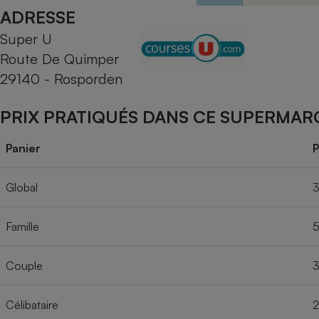
Radiateur électrique
ADRESSE
Super U
Téléphone mobile -
Route De Quimper
Smartphone
Plaque de cuisson à
29140 - Rosporden
induction
PRIX PRATIQUÉS DANS CE SUPERMAR
Climatiseur -
Panier
P
Ventilateur
Global
3
Antivirus
Famille
5
Climatiseur -
Ventilateur
Couple
3
Célibataire
2