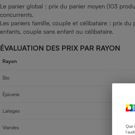
Le panier global : prix du panier moyen (103 produ
concurrents.
Les paniers famille, couple et célibataire : prix d
Cafetière à expresso
enfants, couple sans enfant ou célibataire.
ÉVALUATION DES PRIX PAR RAYON
Rayon
Bio
Robot ménager
Épicerie
Laitages
Que 
Viandes
l’aud