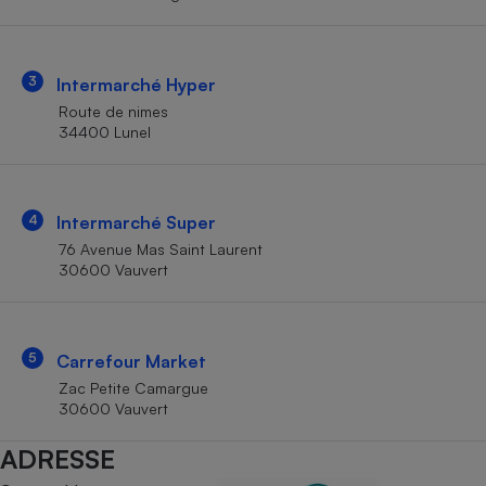
Téléphone mobile -
Smartphone
Plaque de cuisson à
induction
3
Intermarché Hyper
Route de nimes
34400 Lunel
Climatiseur -
Ventilateur
4
Intermarché Super
Antivirus
76 Avenue Mas Saint Laurent
30600 Vauvert
Climatiseur -
Ventilateur
5
Carrefour Market
Zac Petite Camargue
30600 Vauvert
ADRESSE