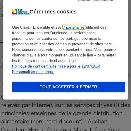
niveau de prix des supermarchés, géolocalisés
Gérer mes cookies
sur le territoire français.
Que Choisir Ensemble et ses
7 partenaires
utilisent des
traceurs pour mesurer l’audience, la performance,
personnaliser les contenus, les partager, optimiser la
Les comparaisons de prix
promotion et afficher des contenus provenant de sites tiers.
Nous conserverons votre choix pendant 6 mois. Vous pourrez
changer d’avis à tout moment en utilisant le lien « paramétrer
Les comparaisons sont réalisées sur l’ensemble
les traceurs » en bas de chaque page.
des produits des magasins. Les produits de
Politique de confidentialité mise à jour le 12/07/2024
Personnaliser mes choix
marques de distributeurs (MDD) sont comparés à
leurs équivalents chez leurs concurrents.
TOUT ACCEPTER & FERMER
Chaque jour, les prix de tous les produits sont
relevés par Internet, sur les services drives (1) des
principales enseignes de la grande distribution
alimentaire (hors hard discount) : Auchan,
Carrefour Hyper, Carrefour Market, Carrefour