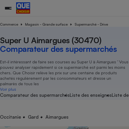
Commerce
Magasin - Grande surface
Supermarché - Drive
Super U Aimargues (30470)
Additifs a
Comparate
Comparatif
Comparateu
Comparatif
Comparateu
Comparatif
Comparati
Substances
Toutes les actualités
Tous les services
Tous nos combats
L’association
Organismes de défense 
Train
supermarc
cosmétiqu
Comparateur des supermarchés
Comparateu
Achat - Vente - Travaux
Démarche administrative
Enquêtes
Nos actions
Nos missions
Système judiciaire
Transport aérien
gratuit
Copropriété
Famille
Guides d'achat
Nos grandes victoires
Notre méthodologie
Est-il intéressant de faire ses courses au Super U à Aimargues ’ Vous
Location
Senior
pouvez analyser rapidement si ce supermarché est parmi les moins
Comparateu
Comparate
Comparati
Comparatif
Comparate
Comparatif
Comparatif
Conseils
Les billets de la présidente
Notre financement
chers. Que Choisir relève les prix sur une centaine de produits
supermarc
électrique
Service marchand
Magasin - Grande surfac
Sport
Soumettre un litige
achetés régulièrement par les consommateurs et dresse un
Brèves
Nos associations locales
Nos partenaires
Air
palmarès de tous les
Marketing - Fidélisation
Vacances - Tourisme
Lettres types
Voir plus
Nous rejoindre
Nous rejoindre
Déchet
Comparateur des supermarchés
Liste des enseignes
Liste de
Méthode de vente - Abu
Rencontrer une association locale
Comparate
Comparatif
Comparatif
Comparatif
Comparatif
En savoir plus sur Que Choisir Ensemble
Eau
s
Agriculture
Achat - Vente - Location
Energie
Nutrition
Assurance auto
Occitanie
Gard
Aimargues
-nous ?
Produit alimentaire
Carburant
Comparati
Comparati
Comparati
Comparate