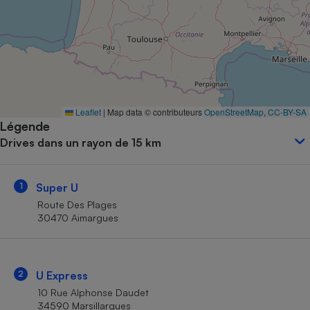
Petit électroménager - U
Complément
alimentaire
Mutuelle
Assurance emprunteur
Leaflet
|
Map data © contributeurs
OpenStreetMap
,
CC-BY-SA
Légende
Matelas
Champagne
Drives dans un rayon de 15 km
bouteille
Banque en 
Téléviseur
1
Super U
Antimoustique
Lave-linge
Route Des Plages
30470 Aimargues
Radiateur électrique
2
U Express
10 Rue Alphonse Daudet
34590 Marsillargues