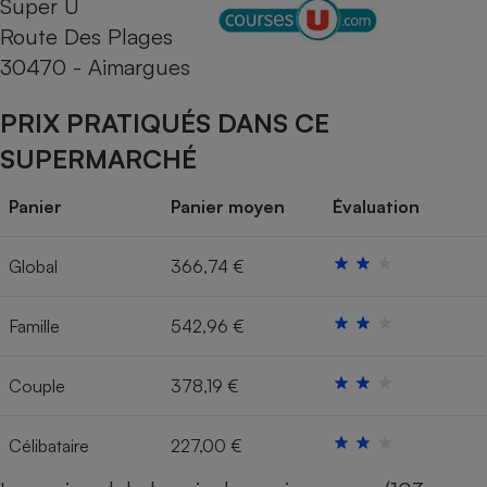
Super U
Route Des Plages
Cafetière à expressos
30470 - Aimargues
PRIX PRATIQUÉS DANS CE
SUPERMARCHÉ
Panier
Panier moyen
Évaluation
Robot ménager
Global
366,74 €
Famille
542,96 €
Couple
378,19 €
Célibataire
227,00 €