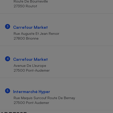
Route De Bourneville
Téléphone mobile -
27350 Routot
Smartphone
Plaque de cuisson à
induction
3
Carrefour Market
Rue Auguste Et Jean Renoir
Climatiseur -
27800 Brionne
Ventilateur
Antivirus
4
Carrefour Market
Avenue De L’europe
Climatiseur -
Ventilateur
27500 Pont-Audemer
5
Intermarché Hyper
Rue Maquis Surcouf Route De Bernay
27500 Pont Audemer