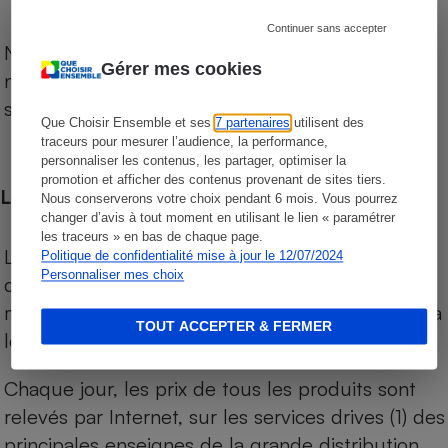
Continuer sans accepter
Notre comparateur de supermarchés propose le
Gérer mes cookies
niveau de prix des supermarchés, géolocalisés
sur le territoire français.
Que Choisir Ensemble et ses
7 partenaires
utilisent des
traceurs pour mesurer l’audience, la performance,
personnaliser les contenus, les partager, optimiser la
promotion et afficher des contenus provenant de sites tiers.
Les comparaisons de prix
Nous conserverons votre choix pendant 6 mois. Vous pourrez
changer d’avis à tout moment en utilisant le lien « paramétrer
les traceurs » en bas de chaque page.
Les comparaisons sont réalisées sur l’ensemble
Politique de confidentialité mise à jour le 12/07/2024
Personnaliser mes choix
des produits des magasins. Les produits de
marques de distributeurs (MDD) sont comparés à
TOUT ACCEPTER & FERMER
leurs équivalents chez leurs concurrents.
Chaque jour, les prix de tous les produits sont
relevés par Internet, sur les services drives (1) des
principales enseignes de la grande distribution