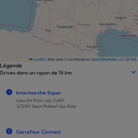
Petit électroménager - U
Complément
alimentaire
Mutuelle
Assurance emprunteur
Matelas
Leaflet
|
Map data © contributeurs
OpenStreetMap
,
CC-BY-SA
Champagne
Légende
bouteille
Banque en 
Drives dans un rayon de 15 km
Téléviseur
Antimoustique
Lave-linge
1
Intermarché Super
Lieu-Dit Pont Joly Cd47
27290 Saint Philbert Sur Risle
Radiateur électrique
2
Carrefour Contact