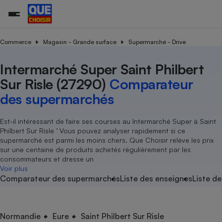
Commerce
Magasin - Grande surface
Supermarché - Drive
Intermarché Super Saint Philbert
Additifs a
Comparate
Comparatif
Comparateu
Comparatif
Comparateu
Comparatif
Comparati
Substances
Toutes les actualités
Tous les services
Tous nos combats
L’association
Organismes de défense 
Train
supermarc
cosmétiqu
Sur Risle (27290)
Comparateur
Comparateu
Achat - Vente - Travaux
Démarche administrative
Enquêtes
Nos actions
Nos missions
Système judiciaire
Transport aérien
gratuit
des supermarchés
Copropriété
Famille
Guides d'achat
Nos grandes victoires
Notre méthodologie
Location
Senior
Comparateu
Comparate
Comparati
Comparatif
Comparate
Comparatif
Comparatif
Est-il intéressant de faire ses courses au Intermarché Super à Saint
Conseils
Les billets de la présidente
Notre financement
supermarc
électrique
Philbert Sur Risle ’ Vous pouvez analyser rapidement si ce
Service marchand
Magasin - Grande surfac
Sport
Soumettre un litige
Brèves
Nos associations locales
Nos partenaires
supermarché est parmi les moins chers. Que Choisir relève les prix
Air
Marketing - Fidélisation
Vacances - Tourisme
Lettres types
sur une centaine de produits achetés régulièrement par les
Nous rejoindre
Nous rejoindre
Déchet
consommateurs et dresse un
Méthode de vente - Abu
Rencontrer une association locale
Comparate
Comparatif
Comparatif
Comparatif
Comparatif
Voir plus
En savoir plus sur Que Choisir Ensemble
Eau
Comparateur des supermarchés
Liste des enseignes
Liste de
s
Agriculture
Achat - Vente - Location
Energie
Nutrition
Assurance auto
-nous ?
Produit alimentaire
Carburant
Comparati
Comparati
Comparati
Comparate
Normandie
Eure
Saint Philbert Sur Risle