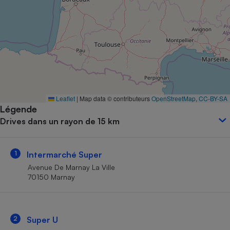
Petit électroménager - U
Complément
alimentaire
Mutuelle
Assurance emprunteur
Matelas
Leaflet
|
Map data © contributeurs
OpenStreetMap
,
CC-BY-SA
Champagne
Légende
bouteille
Banque en 
Drives dans un rayon de 15 km
Téléviseur
Antimoustique
Lave-linge
1
Intermarché Super
Avenue De Marnay La Ville
70150 Marnay
Radiateur électrique
2
Super U