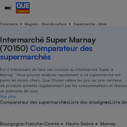
Commerce
Magasin - Grande surface
Supermarché - Drive
Intermarché Super Marnay
Additifs a
Comparate
Comparatif
Comparateu
Comparatif
Comparateu
Comparatif
Comparati
Substances
Toutes les actualités
Tous les services
Tous nos combats
L’association
Organismes de défense 
Train
supermarc
cosmétiqu
(70150)
Comparateur des
Comparateu
Achat - Vente - Travaux
Démarche administrative
Enquêtes
Nos actions
Nos missions
Système judiciaire
Transport aérien
gratuit
supermarchés
Copropriété
Famille
Guides d'achat
Nos grandes victoires
Notre méthodologie
Location
Senior
Comparateu
Comparate
Comparati
Comparatif
Comparate
Comparatif
Comparatif
Est-il intéressant de faire ses courses au Intermarché Super à
Conseils
Les billets de la présidente
Notre financement
supermarc
électrique
Marnay ’ Vous pouvez analyser rapidement si ce supermarché est
Service marchand
Magasin - Grande surfac
Sport
Soumettre un litige
Brèves
Nos associations locales
Nos partenaires
parmi les moins chers. Que Choisir relève les prix sur une centaine
Air
Marketing - Fidélisation
Vacances - Tourisme
Lettres types
de produits achetés régulièrement par les consommateurs et dresse
Nous rejoindre
Nous rejoindre
Déchet
un palmarès de tous
Méthode de vente - Abu
Rencontrer une association locale
Comparate
Comparatif
Comparatif
Comparatif
Comparatif
Voir plus
En savoir plus sur Que Choisir Ensemble
Eau
Comparateur des supermarchés
Liste des enseignes
Liste de
s
Agriculture
Achat - Vente - Location
Energie
Nutrition
Assurance auto
-nous ?
Produit alimentaire
Carburant
Comparati
Comparati
Comparati
Comparate
Bourgogne-Franche-Comté
Haute-Saône
Marnay