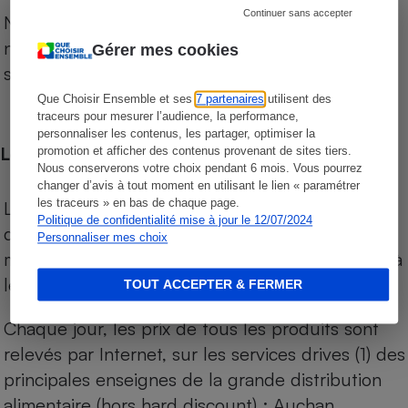
Continuer sans accepter
Notre comparateur de supermarchés propose le
niveau de prix des supermarchés, géolocalisés
Gérer mes cookies
sur le territoire français.
Que Choisir Ensemble et ses
7 partenaires
utilisent des
traceurs pour mesurer l’audience, la performance,
personnaliser les contenus, les partager, optimiser la
Les comparaisons de prix
promotion et afficher des contenus provenant de sites tiers.
Nous conserverons votre choix pendant 6 mois. Vous pourrez
changer d’avis à tout moment en utilisant le lien « paramétrer
les traceurs » en bas de chaque page.
Les comparaisons sont réalisées sur l’ensemble
Politique de confidentialité mise à jour le 12/07/2024
des produits des magasins. Les produits de
Personnaliser mes choix
marques de distributeurs (MDD) sont comparés à
leurs équivalents chez leurs concurrents.
TOUT ACCEPTER & FERMER
Chaque jour, les prix de tous les produits sont
relevés par Internet, sur les services drives (1) des
principales enseignes de la grande distribution
alimentaire (hors hard discount) : Auchan,