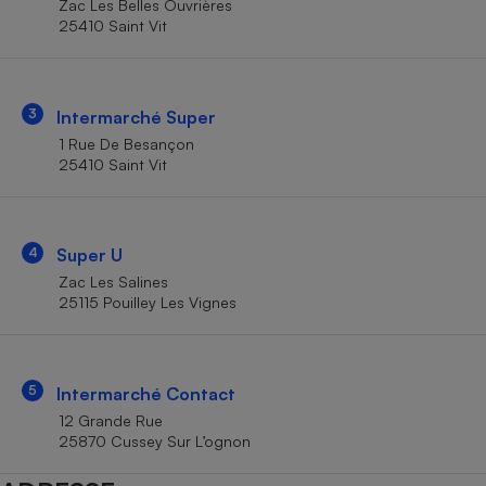
Zac Les Belles Ouvrières
Téléphone mobile -
25410 Saint Vit
Smartphone
Plaque de cuisson à
induction
3
Intermarché Super
1 Rue De Besançon
Climatiseur -
25410 Saint Vit
Ventilateur
Antivirus
4
Super U
Zac Les Salines
Climatiseur -
Ventilateur
25115 Pouilley Les Vignes
5
Intermarché Contact
12 Grande Rue
25870 Cussey Sur L’ognon