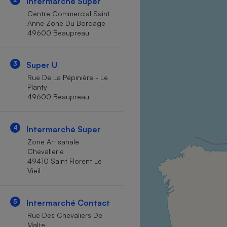
Intermarché Super
Internet
Centre Commercial Saint
Anne Zone Du Bordage
Gros électroménager
Téléphonie
49600 Beaupreau
Petit électroménager 
Complément
alimentaire
3
Super U
Mutuelle
Assurance emprunteu
Rue De La Pépinière - Le
Planty
49600 Beaupreau
Matelas
4
Intermarché Super
Champa
boutei
Zone Artisanale
Banque 
Chevallerie
Téléviseur
49410 Saint Florent Le
Vieil
Antimoustique
Lave-linge
5
Intermarché Contact
Rue Des Chevaliers De
Malte