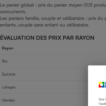
Le panier global : prix du panier moyen (103 produ
concurrents.
Les paniers famille, couple et célibataire : prix d
Cafetière à expresso
enfants, couple sans enfant ou célibataire.
ÉVALUATION DES PRIX PAR RAYON
Rayon
Bio
Robot ménager
Épicerie
Laitages
Que 
Viandes
l’aud