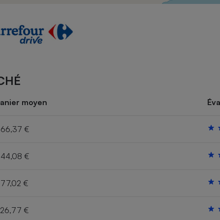
Électricité - Gaz
Appareil photo
numérique
Four encastrable
CHÉ
Lessive
anier moyen
Éva
66,37 €
44,08 €
Aspirateur
77,02 €
26,77 €