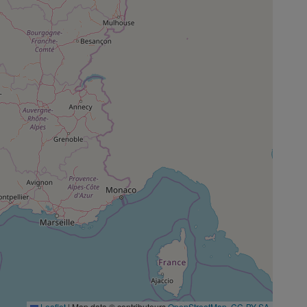
Leaflet
|
Map data © contributeurs
OpenStreetMap
,
CC-BY-SA