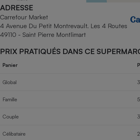
Radiateur électrique
49450 Villedieu La
ADRESSE
Blouere
Carrefour Market
Téléphone mobile -
4 Avenue Du Petit Montrevault. Les 4 Routes
Smartphone
Plaque de cuisson à
49110 - Saint Pierre Montlimart
induction
PRIX PRATIQUÉS DANS CE SUPERMAR
Climatiseur -
Panier
P
Ventilateur
Global
3
Antivirus
Famille
5
Climatiseur -
Ventilateur
Couple
3
Célibataire
2