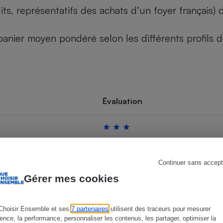
its, représentatifs des achats d’un foyer français
u panier moyen pondéré selon les différents profils
s
Réfrigérateur
Évaluation
Continuer sans accept
Gérer mes cookies
Choisir Ensemble et ses
7 partenaires
utilisent des traceurs pour mesurer
ience, la performance, personnaliser les contenus, les partager, optimiser la