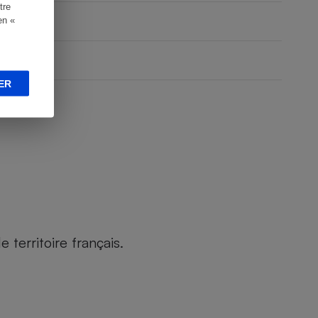
tre
en «
ER
territoire français.