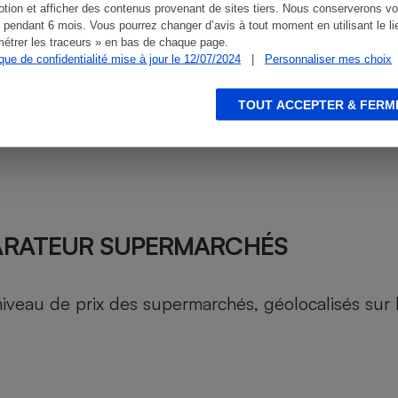
tion et afficher des contenus provenant de sites tiers. Nous conserverons vo
 pendant 6 mois. Vous pourrez changer d’avis à tout moment en utilisant le li
étrer les traceurs » en bas de chaque page.
ique de confidentialité mise à jour le 12/07/2024
|
Personnaliser mes choix
TOUT ACCEPTER & FERM
ARATEUR SUPERMARCHÉS
au de prix des supermarchés, géolocalisés sur le 