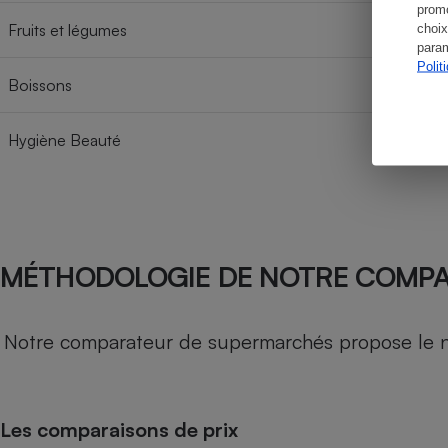
promo
Fruits et légumes
choix
param
Polit
Boissons
Hygiène Beauté
MÉTHODOLOGIE DE NOTRE COMP
Notre comparateur de supermarchés propose le nive
Les comparaisons de prix