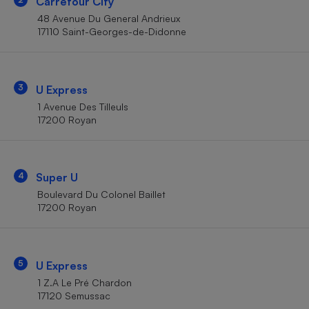
Carrefour City
Téléphone mobile -
Smartphone
48 Avenue Du General Andrieux
Plaque de cuisson à
17110 Saint-Georges-de-Didonne
induction
3
U Express
Climatiseur -
1 Avenue Des Tilleuls
Ventilateur
17200 Royan
Antivirus
4
Super U
Climatiseur -
Ventilateur
Boulevard Du Colonel Baillet
17200 Royan
5
U Express
1 Z.A Le Pré Chardon
17120 Semussac