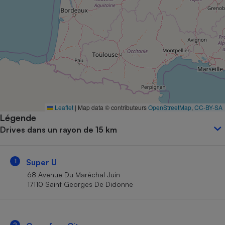
Petit électroménager - U
Complément
alimentaire
Mutuelle
Assurance emprunteur
Matelas
Champagne
Leaflet
|
Map data © contributeurs
OpenStreetMap
,
CC-BY-SA
bouteille
Banque en 
Légende
Drives dans un rayon de 15 km
Téléviseur
Antimoustique
Lave-linge
1
Super U
68 Avenue Du Maréchal Juin
17110 Saint Georges De Didonne
Radiateur électrique
2