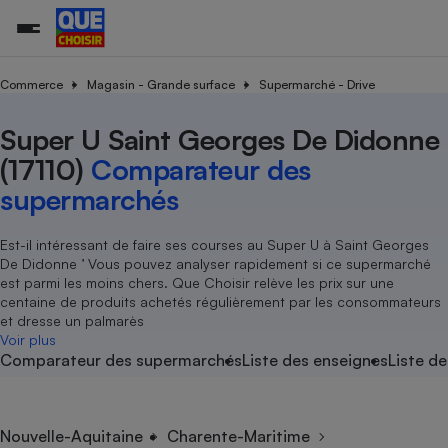
Commerce
Magasin - Grande surface
Supermarché - Drive
Super U Saint Georges De Didonne
Additifs a
Comparate
Comparatif
Comparateu
Comparatif
Comparateu
Comparatif
Comparati
Substances
Toutes les actualités
Tous les services
Tous nos combats
L’association
Organismes de défense 
Train
supermarc
cosmétiqu
(17110)
Comparateur des
Comparateu
Achat - Vente - Travaux
Démarche administrative
Enquêtes
Nos actions
Nos missions
Système judiciaire
Transport aérien
gratuit
supermarchés
Copropriété
Famille
Guides d'achat
Nos grandes victoires
Notre méthodologie
Location
Senior
Comparateu
Comparate
Comparati
Comparatif
Comparate
Comparatif
Comparatif
Est-il intéressant de faire ses courses au Super U à Saint Georges
Conseils
Les billets de la présidente
Notre financement
supermarc
électrique
De Didonne ’ Vous pouvez analyser rapidement si ce supermarché
Service marchand
Magasin - Grande surfac
Sport
Soumettre un litige
Brèves
Nos associations locales
Nos partenaires
est parmi les moins chers. Que Choisir relève les prix sur une
Air
Marketing - Fidélisation
Vacances - Tourisme
Lettres types
centaine de produits achetés régulièrement par les consommateurs
Nous rejoindre
Nous rejoindre
Déchet
et dresse un palmarès
Méthode de vente - Abu
Rencontrer une association locale
Comparate
Comparatif
Comparatif
Comparatif
Comparatif
Voir plus
En savoir plus sur Que Choisir Ensemble
Eau
Comparateur des supermarchés
Liste des enseignes
Liste de
s
Agriculture
Achat - Vente - Location
Energie
Nutrition
Assurance auto
-nous ?
Produit alimentaire
Carburant
Comparati
Comparati
Comparati
Comparate
Nouvelle-Aquitaine
Charente-Maritime