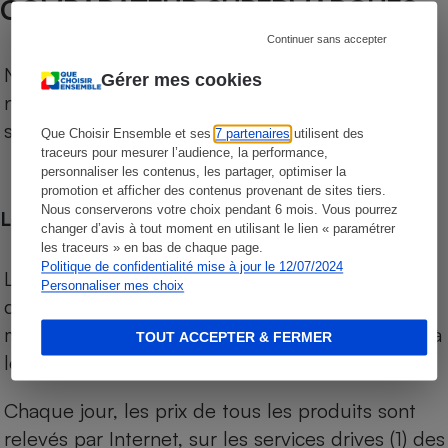
COMPARATEUR SUPERMARCHÉS
Continuer sans accepter
Notre comparateur de supermarchés propose le
Gérer mes cookies
niveau de prix des supermarchés, géolocalisés
sur le territoire français.
Que Choisir Ensemble et ses
7 partenaires
utilisent des
traceurs pour mesurer l’audience, la performance,
personnaliser les contenus, les partager, optimiser la
promotion et afficher des contenus provenant de sites tiers.
Nous conserverons votre choix pendant 6 mois. Vous pourrez
Les comparaisons de prix
changer d’avis à tout moment en utilisant le lien « paramétrer
les traceurs » en bas de chaque page.
Politique de confidentialité mise à jour le 12/07/2024
Les comparaisons sont réalisées sur l’ensemble
Personnaliser mes choix
des produits des magasins. Les produits de
marques de distributeurs (MDD) sont comparés à
TOUT ACCEPTER & FERMER
leurs équivalents chez leurs concurrents.
Chaque jour, les prix de tous les produits sont
relevés par Internet, sur les services drives (1) des