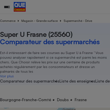
Commerce
Magasin - Grande surface
Supermarché - Drive
Super U Frasne (25560)
Additifs a
Comparate
Comparatif
Comparateu
Comparatif
Comparateu
Comparatif
Comparati
Substances
Toutes les actualités
Tous les services
Tous nos combats
L’association
Organismes de défense 
Train
supermarc
cosmétiqu
Comparateur des supermarchés
Comparateu
Achat - Vente - Travaux
Démarche administrative
Enquêtes
Nos actions
Nos missions
Système judiciaire
Transport aérien
gratuit
Copropriété
Famille
Guides d'achat
Nos grandes victoires
Notre méthodologie
Est-il intéressant de faire ses courses au Super U à Frasne ’ Vous
Location
Senior
pouvez analyser rapidement si ce supermarché est parmi les moins
Comparateu
Comparate
Comparati
Comparatif
Comparate
Comparatif
Comparatif
Conseils
Les billets de la présidente
Notre financement
chers. Que Choisir relève les prix sur une centaine de produits
supermarc
électrique
Service marchand
Magasin - Grande surfac
Sport
Soumettre un litige
achetés régulièrement par les consommateurs et dresse un
Brèves
Nos associations locales
Nos partenaires
Air
palmarès de tous les
Marketing - Fidélisation
Vacances - Tourisme
Lettres types
Voir plus
Nous rejoindre
Nous rejoindre
Déchet
Comparateur des supermarchés
Liste des enseignes
Liste de
Méthode de vente - Abu
Rencontrer une association locale
Comparate
Comparatif
Comparatif
Comparatif
Comparatif
En savoir plus sur Que Choisir Ensemble
Eau
s
Agriculture
Achat - Vente - Location
Energie
Nutrition
Assurance auto
Bourgogne-Franche-Comté
Doubs
Frasne
-nous ?
Produit alimentaire
Carburant
Comparati
Comparati
Comparati
Comparate