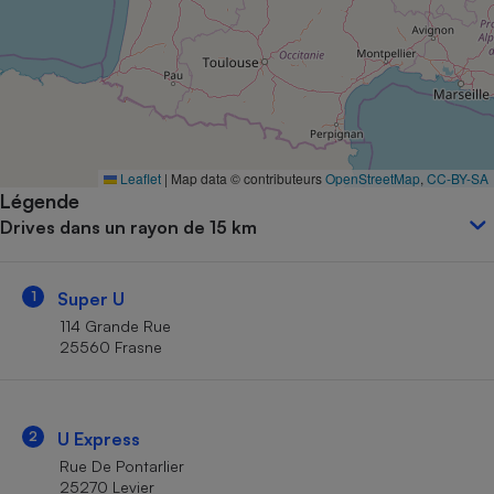
Petit électroménager - U
Complément
alimentaire
Mutuelle
Assurance emprunteur
Leaflet
|
Map data © contributeurs
OpenStreetMap
,
CC-BY-SA
Légende
Matelas
Champagne
Drives dans un rayon de 15 km
bouteille
Banque en 
Téléviseur
1
Super U
Antimoustique
Lave-linge
114 Grande Rue
25560 Frasne
Radiateur électrique
2
U Express
Rue De Pontarlier
25270 Levier