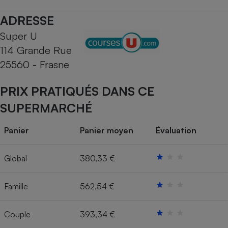
Téléphone mobile -
Smartphone
ADRESSE
Plaque de cuisson à
induction
Super U
114 Grande Rue
25560 - Frasne
Climatiseur -
Ventilateur
PRIX PRATIQUÉS DANS CE
SUPERMARCHÉ
Antivirus
Panier
Panier moyen
Évaluation
Climatiseur -
Ventilateur
Global
380,33 €
Famille
562,54 €
Couple
393,34 €