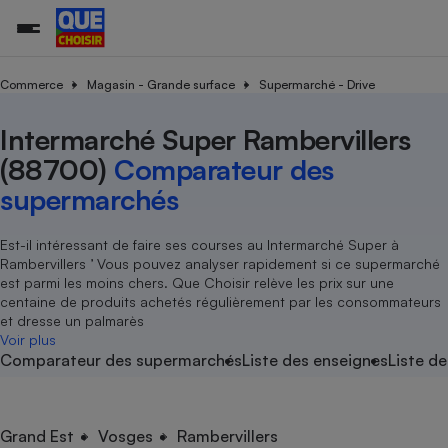
Commerce
Magasin - Grande surface
Supermarché - Drive
Intermarché Super Rambervillers
Additifs a
Comparate
Comparatif
Comparateu
Comparatif
Comparateu
Comparatif
Comparati
Substances
Toutes les actualités
Tous les services
Tous nos combats
L’association
Organismes de défense 
Train
supermarc
cosmétiqu
(88700)
Comparateur des
Comparateu
Achat - Vente - Travaux
Démarche administrative
Enquêtes
Nos actions
Nos missions
Système judiciaire
Transport aérien
gratuit
supermarchés
Copropriété
Famille
Guides d'achat
Nos grandes victoires
Notre méthodologie
Location
Senior
Comparateu
Comparate
Comparati
Comparatif
Comparate
Comparatif
Comparatif
Est-il intéressant de faire ses courses au Intermarché Super à
Conseils
Les billets de la présidente
Notre financement
supermarc
électrique
Rambervillers ’ Vous pouvez analyser rapidement si ce supermarché
Service marchand
Magasin - Grande surfac
Sport
Soumettre un litige
Brèves
Nos associations locales
Nos partenaires
est parmi les moins chers. Que Choisir relève les prix sur une
Air
Marketing - Fidélisation
Vacances - Tourisme
Lettres types
centaine de produits achetés régulièrement par les consommateurs
Nous rejoindre
Nous rejoindre
Déchet
et dresse un palmarès
Méthode de vente - Abu
Rencontrer une association locale
Comparate
Comparatif
Comparatif
Comparatif
Comparatif
Voir plus
En savoir plus sur Que Choisir Ensemble
Eau
Comparateur des supermarchés
Liste des enseignes
Liste de
s
Agriculture
Achat - Vente - Location
Energie
Nutrition
Assurance auto
-nous ?
Produit alimentaire
Carburant
Comparati
Comparati
Comparati
Comparate
Grand Est
Vosges
Rambervillers