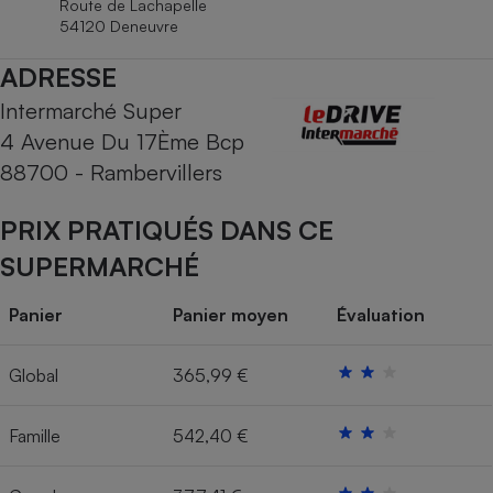
Route de Lachapelle
Téléphone mobile -
54120 Deneuvre
Smartphone
Plaque de cuisson à
induction
ADRESSE
Intermarché Super
4 Avenue Du 17Ème Bcp
Climatiseur -
88700 - Rambervillers
Ventilateur
PRIX PRATIQUÉS DANS CE
Antivirus
SUPERMARCHÉ
Climatiseur -
Ventilateur
Panier
Panier moyen
Évaluation
Global
365,99 €
Famille
542,40 €