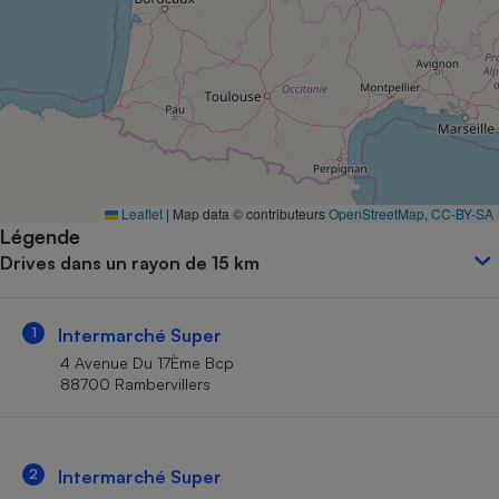
Petit électroménager - U
Complément
alimentaire
Mutuelle
Assurance emprunteur
Matelas
Leaflet
|
Map data © contributeurs
OpenStreetMap
,
CC-BY-SA
Champagne
Légende
bouteille
Banque en 
Drives dans un rayon de 15 km
Téléviseur
Antimoustique
Lave-linge
1
Intermarché Super
4 Avenue Du 17Ème Bcp
88700 Rambervillers
Radiateur électrique
2
Intermarché Super