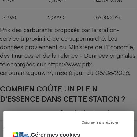
SP95
2,028 €
04/08/2026
SP 98
2,099 €
07/08/2026
Prix des carburants proposés par la station-
service à proximité de ce supermarché. Les
données proviennent du Ministère de l’Economie,
des finances et de la relance - Données originales
téléchargées sur
https://www.prix-
carburants.gouv.fr/
, mise à jour du
08/08/2026
.
COMBIEN COÛTE UN PLEIN
D'ESSENCE DANS CETTE STATION ?
Capacité du réservoir
Continuer sans accepter
Carburant
30L
50L
70L
Gérer mes cookies