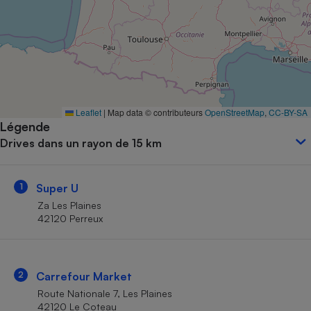
Petit électroménager - U
Complément
alimentaire
Mutuelle
Assurance emprunteur
Leaflet
|
Map data © contributeurs
OpenStreetMap
,
CC-BY-SA
Légende
Matelas
Champagne
Drives dans un rayon de 15 km
bouteille
Banque en 
Téléviseur
1
Super U
Antimoustique
Lave-linge
Za Les Plaines
42120 Perreux
Radiateur électrique
2
Carrefour Market
Route Nationale 7, Les Plaines
42120 Le Coteau