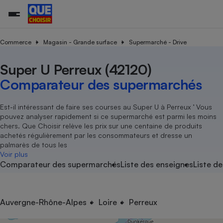
Commerce
Magasin - Grande surface
Supermarché - Drive
Super U Perreux (42120)
Additifs a
Comparate
Comparatif
Comparateu
Comparatif
Comparateu
Comparatif
Comparati
Substances
Toutes les actualités
Tous les services
Tous nos combats
L’association
Organismes de défense 
Train
supermarc
cosmétiqu
Comparateur des supermarchés
Comparateu
Achat - Vente - Travaux
Démarche administrative
Enquêtes
Nos actions
Nos missions
Système judiciaire
Transport aérien
gratuit
Copropriété
Famille
Guides d'achat
Nos grandes victoires
Notre méthodologie
Est-il intéressant de faire ses courses au Super U à Perreux ’ Vous
Location
Senior
pouvez analyser rapidement si ce supermarché est parmi les moins
Comparateu
Comparate
Comparati
Comparatif
Comparate
Comparatif
Comparatif
Conseils
Les billets de la présidente
Notre financement
chers. Que Choisir relève les prix sur une centaine de produits
supermarc
électrique
Service marchand
Magasin - Grande surfac
Sport
Soumettre un litige
achetés régulièrement par les consommateurs et dresse un
Brèves
Nos associations locales
Nos partenaires
Air
palmarès de tous les
Marketing - Fidélisation
Vacances - Tourisme
Lettres types
Voir plus
Nous rejoindre
Nous rejoindre
Déchet
Comparateur des supermarchés
Liste des enseignes
Liste de
Méthode de vente - Abu
Rencontrer une association locale
Comparate
Comparatif
Comparatif
Comparatif
Comparatif
En savoir plus sur Que Choisir Ensemble
Eau
s
Agriculture
Achat - Vente - Location
Energie
Nutrition
Assurance auto
Auvergne-Rhône-Alpes
Loire
Perreux
-nous ?
Produit alimentaire
Carburant
Comparati
Comparati
Comparati
Comparate