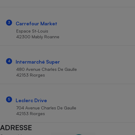
Téléphone mobile -
Smartphone
Plaque de cuisson à
induction
3
Carrefour Market
Espace St-Louis
42300 Mably Roanne
Climatiseur -
Ventilateur
4
Intermarché Super
Antivirus
480 Avenue Charles De Gaulle
42153 Riorges
Climatiseur -
Ventilateur
5
Leclerc Drive
704 Avenue Charles De Gaulle
42153 Riorges
ADRESSE