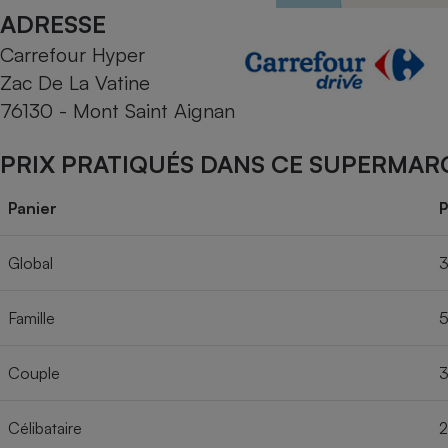
Radiateur électrique
ADRESSE
Carrefour Hyper
Téléphone mobile -
Zac De La Vatine
Smartphone
Plaque de cuisson à
76130 - Mont Saint Aignan
induction
PRIX PRATIQUÉS DANS CE SUPERMAR
Climatiseur -
Panier
P
Ventilateur
Global
3
Antivirus
Famille
5
Climatiseur -
Ventilateur
Couple
3
Célibataire
2