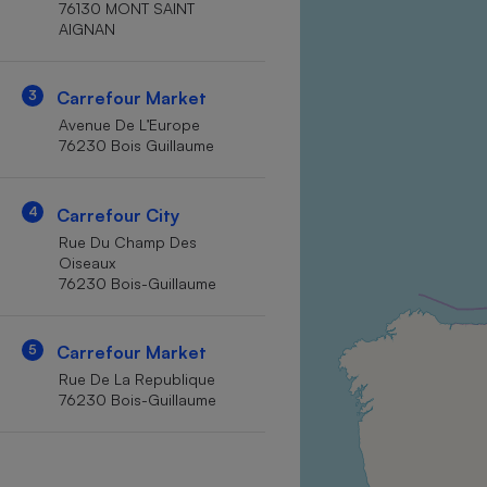
76130 MONT SAINT
Internet
AIGNAN
Gros électroménager
Téléphonie
3
Carrefour Market
Petit électroménager 
Complément
Avenue De L’Europe
alimentaire
76230 Bois Guillaume
Mutuelle
Assurance emprunteu
4
Carrefour City
Rue Du Champ Des
Oiseaux
Matelas
Champa
76230 Bois-Guillaume
boutei
Banque 
Téléviseur
5
Carrefour Market
Antimoustique
Rue De La Republique
Lave-linge
76230 Bois-Guillaume