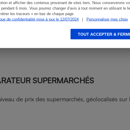
tion et afficher des contenus provenant de sites tiers. Nous conserverons vo
 pendant 6 mois. Vous pourrez changer d’avis à tout moment en utilisant le li
étrer les traceurs » en bas de chaque page.
ique de confidentialité mise à jour le 12/07/2024
|
Personnaliser mes choix
TOUT ACCEPTER & FERM
ARATEUR SUPERMARCHÉS
au de prix des supermarchés, géolocalisés sur le 