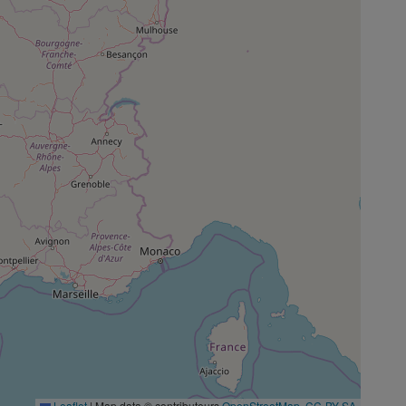
Leaflet
|
Map data © contributeurs
OpenStreetMap
,
CC-BY-SA