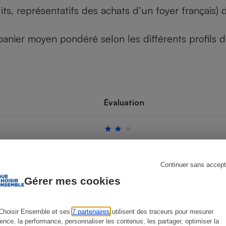
its, représentatifs des achats d’un foyer français
u panier moyen pondéré selon les différents profils
s
Réfrigérateur
Évaluation
Continuer sans accept
Gérer mes cookies
Choisir Ensemble et ses
7 partenaires
utilisent des traceurs pour mesurer
ience, la performance, personnaliser les contenus, les partager, optimiser la