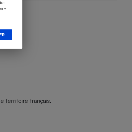
tre
en «
ER
territoire français.