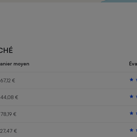
Électricité - Gaz
Appareil photo
numérique
Four encastrable
CHÉ
Lessive
anier moyen
Éva
67,12 €
44,08 €
Aspirateur
78,19 €
27,47 €