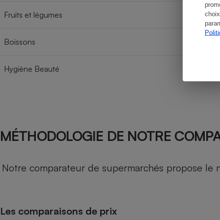
promo
Fruits et légumes
choix
param
Polit
Boissons
Hygiène Beauté
MÉTHODOLOGIE DE NOTRE COMP
Notre comparateur de supermarchés propose le nive
Les comparaisons de prix