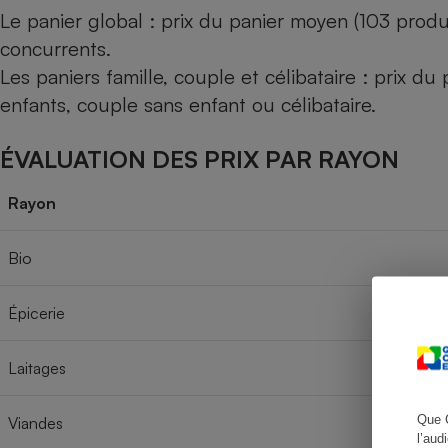
Le panier global : prix du panier moyen (103 produ
concurrents.
Les paniers famille, couple et célibataire : prix d
Cafetière à expresso
enfants, couple sans enfant ou célibataire.
ÉVALUATION DES PRIX PAR RAYON
Rayon
Bio
Robot ménager
Épicerie
Laitages
Que 
Viandes
l’aud