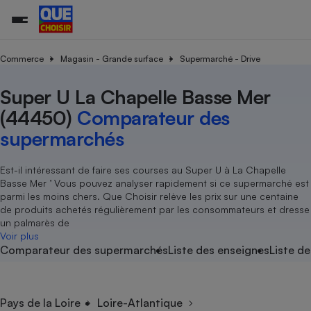
Commerce
Magasin - Grande surface
Supermarché - Drive
Super U La Chapelle Basse Mer
Additifs a
Comparate
Comparatif
Comparateu
Comparatif
Comparateu
Comparatif
Comparati
Substances
Toutes les actualités
Tous les services
Tous nos combats
L’association
Organismes de défense 
Train
supermarc
cosmétiqu
(44450)
Comparateur des
Comparateu
Achat - Vente - Travaux
Démarche administrative
Enquêtes
Nos actions
Nos missions
Système judiciaire
Transport aérien
gratuit
supermarchés
Copropriété
Famille
Guides d'achat
Nos grandes victoires
Notre méthodologie
Location
Senior
Comparateu
Comparate
Comparati
Comparatif
Comparate
Comparatif
Comparatif
Est-il intéressant de faire ses courses au Super U à La Chapelle
Conseils
Les billets de la présidente
Notre financement
supermarc
électrique
Basse Mer ’ Vous pouvez analyser rapidement si ce supermarché est
Service marchand
Magasin - Grande surfac
Sport
Soumettre un litige
Brèves
Nos associations locales
Nos partenaires
parmi les moins chers. Que Choisir relève les prix sur une centaine
Air
Marketing - Fidélisation
Vacances - Tourisme
Lettres types
de produits achetés régulièrement par les consommateurs et dresse
Nous rejoindre
Nous rejoindre
Déchet
un palmarès de
Méthode de vente - Abu
Rencontrer une association locale
Comparate
Comparatif
Comparatif
Comparatif
Comparatif
Voir plus
En savoir plus sur Que Choisir Ensemble
Eau
Comparateur des supermarchés
Liste des enseignes
Liste de
s
Agriculture
Achat - Vente - Location
Energie
Nutrition
Assurance auto
-nous ?
Produit alimentaire
Carburant
Comparati
Comparati
Comparati
Comparate
Pays de la Loire
Loire-Atlantique