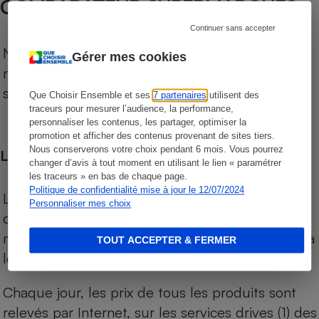
COMPARATEUR SUPERMARCHÉS
Continuer sans accepter
Notre comparateur de supermarchés propose le
Gérer mes cookies
niveau de prix des supermarchés, géolocalisés
sur le territoire français.
Que Choisir Ensemble et ses
7 partenaires
utilisent des
traceurs pour mesurer l’audience, la performance,
personnaliser les contenus, les partager, optimiser la
promotion et afficher des contenus provenant de sites tiers.
Nous conserverons votre choix pendant 6 mois. Vous pourrez
Les comparaisons de prix
changer d’avis à tout moment en utilisant le lien « paramétrer
les traceurs » en bas de chaque page.
Politique de confidentialité mise à jour le 12/07/2024
Les comparaisons sont réalisées sur l’ensemble
Personnaliser mes choix
des produits des magasins. Les produits de
marques de distributeurs (MDD) sont comparés à
TOUT ACCEPTER & FERMER
leurs équivalents chez leurs concurrents.
Chaque jour, les prix de tous les produits sont
relevés par Internet, sur les services drives (1) des