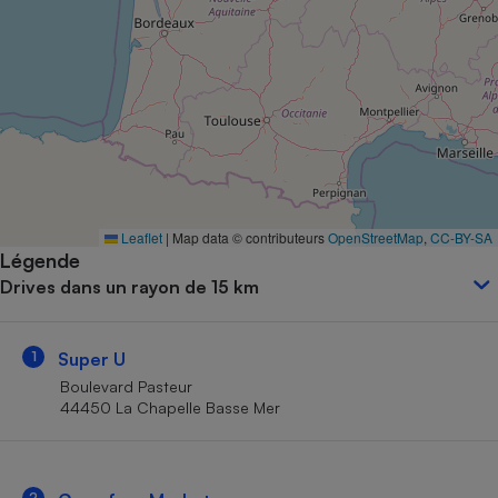
Petit électroménager - U
Complément
alimentaire
Mutuelle
Assurance emprunteur
Matelas
Champagne
Leaflet
|
Map data © contributeurs
OpenStreetMap
,
CC-BY-SA
bouteille
Banque en 
Légende
Drives dans un rayon de 15 km
Téléviseur
Antimoustique
Lave-linge
1
Super U
Boulevard Pasteur
44450 La Chapelle Basse Mer
Radiateur électrique
2