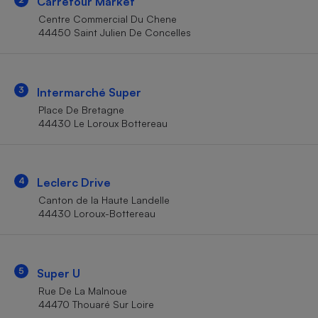
Carrefour Market
Téléphone mobile -
Smartphone
Centre Commercial Du Chene
Plaque de cuisson à
44450 Saint Julien De Concelles
induction
3
Intermarché Super
Climatiseur -
Place De Bretagne
Ventilateur
44430 Le Loroux Bottereau
Antivirus
4
Leclerc Drive
Climatiseur -
Ventilateur
Canton de la Haute Landelle
44430 Loroux-Bottereau
5
Super U
Rue De La Malnoue
44470 Thouaré Sur Loire