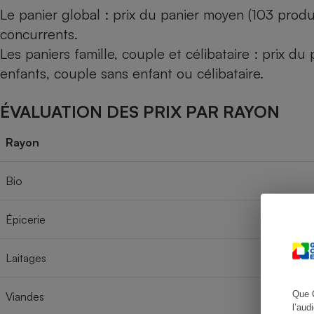
Le panier global : prix du panier moyen (103 produ
concurrents.
Les paniers famille, couple et célibataire : prix d
Cafetière à expresso
enfants, couple sans enfant ou célibataire.
ÉVALUATION DES PRIX PAR RAYON
Rayon
Bio
Robot ménager
Épicerie
Laitages
Que 
Viandes
l’aud