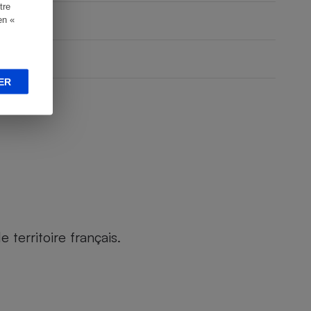
tre
en «
ER
territoire français.