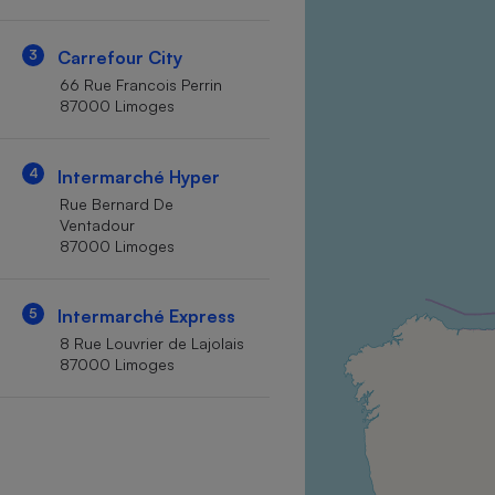
Internet
3
Carrefour City
Gros électroménager
Téléphonie
66 Rue Francois Perrin
Petit électroménager 
87000 Limoges
Complément
alimentaire
Mutuelle
Assurance emprunteu
4
Intermarché Hyper
Rue Bernard De
Ventadour
87000 Limoges
Matelas
Champa
boutei
5
Intermarché Express
Banque 
8 Rue Louvrier de Lajolais
Téléviseur
87000 Limoges
Antimoustique
Lave-linge