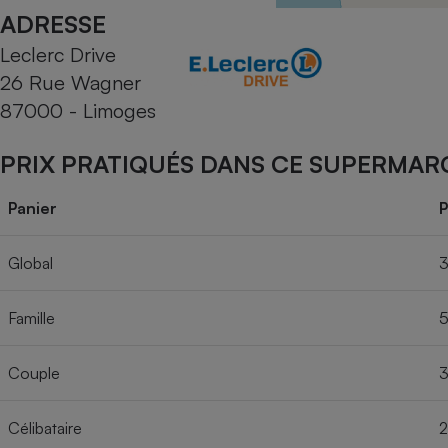
Radiateur électrique
ADRESSE
Leclerc Drive
Téléphone mobile -
26 Rue Wagner
Smartphone
Plaque de cuisson à
87000 - Limoges
induction
PRIX PRATIQUÉS DANS CE SUPERMAR
Climatiseur -
Panier
P
Ventilateur
Global
3
Antivirus
Famille
5
Climatiseur -
Ventilateur
Couple
3
Célibataire
2