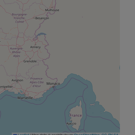
Leaflet
|
Map data © contributeurs
OpenStreetMap
,
CC-BY-SA