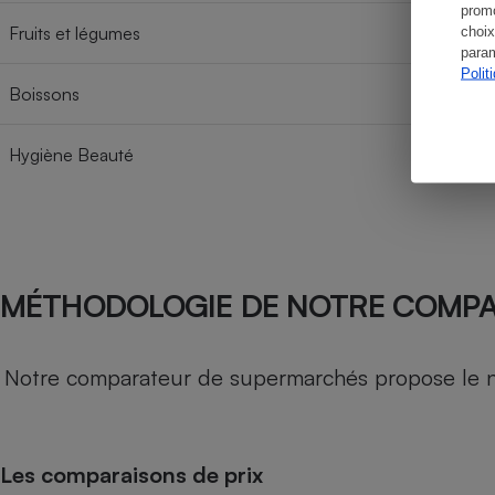
promo
Fruits et légumes
choix
param
Polit
Boissons
Hygiène Beauté
MÉTHODOLOGIE DE NOTRE COMP
Notre comparateur de supermarchés propose le nive
Les comparaisons de prix