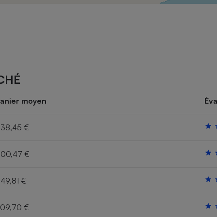
Électricité - Gaz
Appareil photo
numérique
Four encastrable
CHÉ
Lessive
anier moyen
Éva
38,45 €
00,47 €
Aspirateur
49,81 €
09,70 €