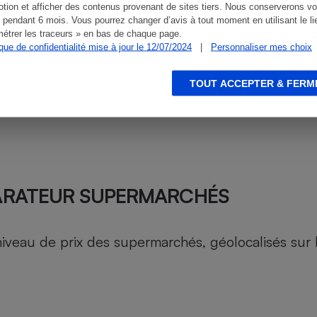
tion et afficher des contenus provenant de sites tiers. Nous conserverons vo
 pendant 6 mois. Vous pourrez changer d’avis à tout moment en utilisant le li
étrer les traceurs » en bas de chaque page.
ique de confidentialité mise à jour le 12/07/2024
|
Personnaliser mes choix
TOUT ACCEPTER & FERM
ARATEUR SUPERMARCHÉS
au de prix des supermarchés, géolocalisés sur le 