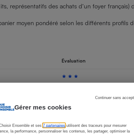
its, représentatifs des achats d’un foyer français
u panier moyen pondéré selon les différents profils
s
Réfrigérateur
Évaluation
Continuer sans accept
Gérer mes cookies
Choisir Ensemble et ses
7 partenaires
utilisent des traceurs pour mesurer
ience, la performance, personnaliser les contenus, les partager, optimiser la