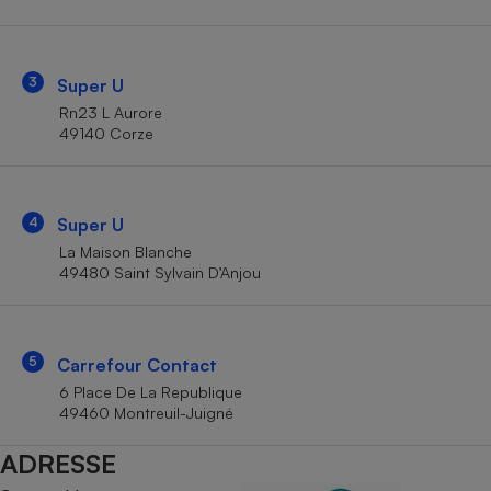
Téléphone mobile -
Smartphone
Plaque de cuisson à
induction
3
Super U
Rn23 L Aurore
49140 Corze
Climatiseur -
Ventilateur
4
Super U
Antivirus
La Maison Blanche
49480 Saint Sylvain D’Anjou
Climatiseur -
Ventilateur
5
Carrefour Contact
6 Place De La Republique
49460 Montreuil-Juigné
ADRESSE