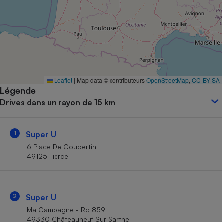
Petit électroménager - U
Complément
alimentaire
Mutuelle
Assurance emprunteur
Leaflet
|
Map data © contributeurs
OpenStreetMap
,
CC-BY-SA
Légende
Matelas
Champagne
Drives dans un rayon de 15 km
bouteille
Banque en 
Téléviseur
1
Super U
Antimoustique
Lave-linge
6 Place De Coubertin
49125 Tierce
Radiateur électrique
2
Super U
Ma Campagne - Rd 859
49330 Châteauneuf Sur Sarthe