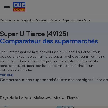
Commerce
Magasin - Grande surface
Supermarché - Drive
Super U Tierce (49125)
Additifs a
Comparate
Comparatif
Comparateu
Comparatif
Comparateu
Comparatif
Comparati
Substances
Toutes les actualités
Tous les services
Tous nos combats
L’association
Organismes de défense 
Train
supermarc
cosmétiqu
Comparateur des supermarchés
Comparateu
Achat - Vente - Travaux
Démarche administrative
Enquêtes
Nos actions
Nos missions
Système judiciaire
Transport aérien
gratuit
Copropriété
Famille
Guides d'achat
Nos grandes victoires
Notre méthodologie
Est-il intéressant de faire ses courses au Super U à Tierce ’ Vous
Location
Senior
pouvez analyser rapidement si ce supermarché est parmi les moins
Comparateu
Comparate
Comparati
Comparatif
Comparate
Comparatif
Comparatif
Conseils
Les billets de la présidente
Notre financement
chers. Que Choisir relève les prix sur une centaine de produits
supermarc
électrique
Service marchand
Magasin - Grande surfac
Sport
Soumettre un litige
achetés régulièrement par les consommateurs et dresse un
Brèves
Nos associations locales
Nos partenaires
Air
palmarès de tous les
Marketing - Fidélisation
Vacances - Tourisme
Lettres types
Voir plus
Nous rejoindre
Nous rejoindre
Déchet
Comparateur des supermarchés
Liste des enseignes
Liste de
Méthode de vente - Abu
Rencontrer une association locale
Comparate
Comparatif
Comparatif
Comparatif
Comparatif
En savoir plus sur Que Choisir Ensemble
Eau
s
Agriculture
Achat - Vente - Location
Energie
Nutrition
Assurance auto
Pays de la Loire
Maine-et-Loire
Tierce
-nous ?
Produit alimentaire
Carburant
Comparati
Comparati
Comparati
Comparate