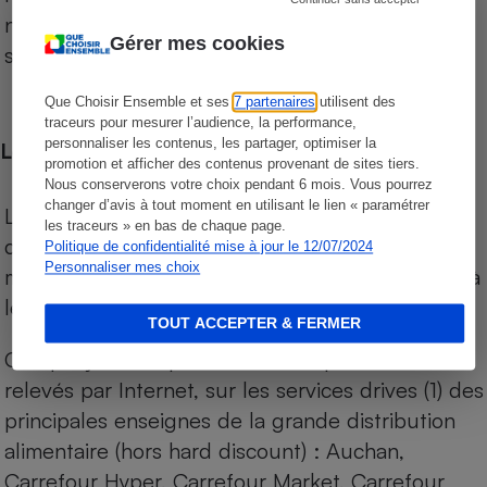
niveau de prix des supermarchés, géolocalisés
Gérer mes cookies
sur le territoire français.
Que Choisir Ensemble et ses
7 partenaires
utilisent des
traceurs pour mesurer l’audience, la performance,
personnaliser les contenus, les partager, optimiser la
Les comparaisons de prix
promotion et afficher des contenus provenant de sites tiers.
Nous conserverons votre choix pendant 6 mois. Vous pourrez
changer d’avis à tout moment en utilisant le lien « paramétrer
Les comparaisons sont réalisées sur l’ensemble
les traceurs » en bas de chaque page.
des produits des magasins. Les produits de
Politique de confidentialité mise à jour le 12/07/2024
Personnaliser mes choix
marques de distributeurs (MDD) sont comparés à
leurs équivalents chez leurs concurrents.
TOUT ACCEPTER & FERMER
Chaque jour, les prix de tous les produits sont
relevés par Internet, sur les services drives (1) des
principales enseignes de la grande distribution
alimentaire (hors hard discount) : Auchan,
Carrefour Hyper, Carrefour Market, Carrefour