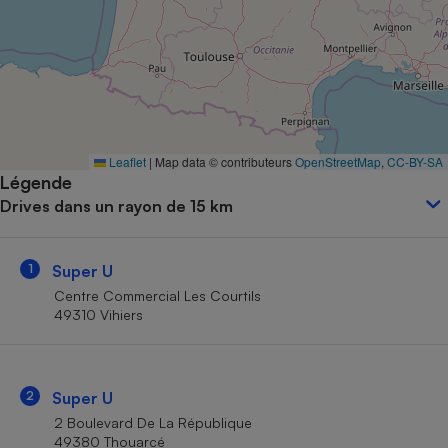
Petit électroménager - U
Complément
alimentaire
Mutuelle
Assurance emprunteur
Leaflet
|
Map data © contributeurs
OpenStreetMap
,
CC-BY-SA
Légende
Matelas
Champagne
Drives dans un rayon de 15 km
bouteille
Banque en 
Téléviseur
1
Super U
Antimoustique
Lave-linge
Centre Commercial Les Courtils
49310 Vihiers
Radiateur électrique
2
Super U
2 Boulevard De La République
49380 Thouarcé