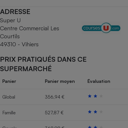
Téléphone mobile -
Smartphone
ADRESSE
Plaque de cuisson à
induction
Super U
Centre Commercial Les
Courtils
Climatiseur -
49310 - Vihiers
Ventilateur
PRIX PRATIQUÉS DANS CE
Antivirus
SUPERMARCHÉ
Climatiseur -
Ventilateur
Panier
Panier moyen
Évaluation
Global
356,94 €
Famille
527,87 €