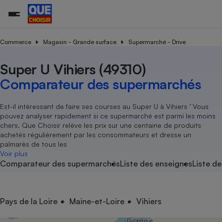
Commerce
Magasin - Grande surface
Supermarché - Drive
Super U Vihiers (49310)
Additifs a
Comparate
Comparatif
Comparateu
Comparatif
Comparateu
Comparatif
Comparati
Substances
Toutes les actualités
Tous les services
Tous nos combats
L’association
Organismes de défense 
Train
supermarc
cosmétiqu
Comparateur des supermarchés
Comparateu
Achat - Vente - Travaux
Démarche administrative
Enquêtes
Nos actions
Nos missions
Système judiciaire
Transport aérien
gratuit
Copropriété
Famille
Guides d'achat
Nos grandes victoires
Notre méthodologie
Est-il intéressant de faire ses courses au Super U à Vihiers ’ Vous
Location
Senior
pouvez analyser rapidement si ce supermarché est parmi les moins
Comparateu
Comparate
Comparati
Comparatif
Comparate
Comparatif
Comparatif
Conseils
Les billets de la présidente
Notre financement
chers. Que Choisir relève les prix sur une centaine de produits
supermarc
électrique
Service marchand
Magasin - Grande surfac
Sport
Soumettre un litige
achetés régulièrement par les consommateurs et dresse un
Brèves
Nos associations locales
Nos partenaires
Air
palmarès de tous les
Marketing - Fidélisation
Vacances - Tourisme
Lettres types
Voir plus
Nous rejoindre
Nous rejoindre
Déchet
Comparateur des supermarchés
Liste des enseignes
Liste de
Méthode de vente - Abu
Rencontrer une association locale
Comparate
Comparatif
Comparatif
Comparatif
Comparatif
En savoir plus sur Que Choisir Ensemble
Eau
s
Agriculture
Achat - Vente - Location
Energie
Nutrition
Assurance auto
Pays de la Loire
Maine-et-Loire
Vihiers
-nous ?
Produit alimentaire
Carburant
Comparati
Comparati
Comparati
Comparate