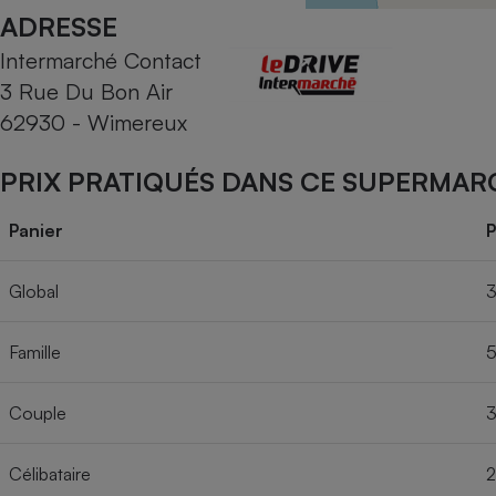
Radiateur électrique
ADRESSE
Intermarché Contact
Téléphone mobile -
3 Rue Du Bon Air
Smartphone
Plaque de cuisson à
62930 - Wimereux
induction
PRIX PRATIQUÉS DANS CE SUPERMAR
Climatiseur -
Panier
P
Ventilateur
Global
3
Antivirus
Famille
5
Climatiseur -
Ventilateur
Couple
3
Célibataire
2