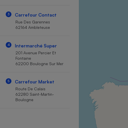
Internet
3
Carrefour Contact
Gros électroménager
Téléphonie
Rue Des Garennes
Petit électroménager 
62164 Ambleteuse
Complément
alimentaire
Mutuelle
Assurance emprunteu
4
Intermarché Super
201 Avenue Percier Et
Fontaine
62200 Boulogne Sur Mer
Matelas
Champa
boutei
5
Carrefour Market
Banque 
Route De Calais
Téléviseur
62280 Saint-Martin-
Antimoustique
Boulogne
Lave-linge