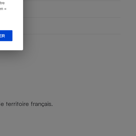
tre
en «
ER
territoire français.