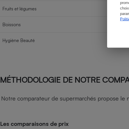
promo
Fruits et légumes
choix
param
Polit
Boissons
Hygiène Beauté
MÉTHODOLOGIE DE NOTRE COMP
Notre comparateur de supermarchés propose le nive
Les comparaisons de prix