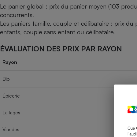
Le panier global : prix du panier moyen (103 produ
concurrents.
Les paniers famille, couple et célibataire : prix d
Cafetière à expresso
enfants, couple sans enfant ou célibataire.
ÉVALUATION DES PRIX PAR RAYON
Rayon
Bio
Robot ménager
Épicerie
Laitages
Que 
Viandes
l’aud