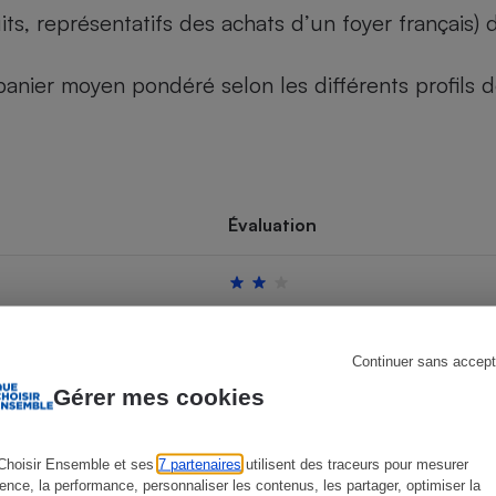
its, représentatifs des achats d’un foyer français
u panier moyen pondéré selon les différents profils
s
Réfrigérateur
Évaluation
Continuer sans accept
Gérer mes cookies
Choisir Ensemble et ses
7 partenaires
utilisent des traceurs pour mesurer
ience, la performance, personnaliser les contenus, les partager, optimiser la