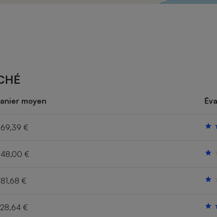
Électricité - Gaz
Appareil photo
numérique
Four encastrable
CHÉ
Lessive
anier moyen
Éva
69,39 €
48,00 €
Aspirateur
81,68 €
28,64 €