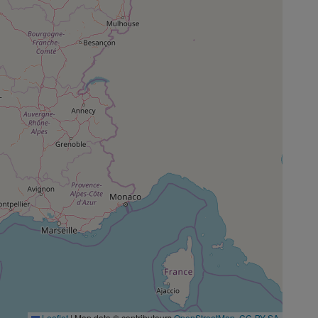
Leaflet
|
Map data © contributeurs
OpenStreetMap
,
CC-BY-SA