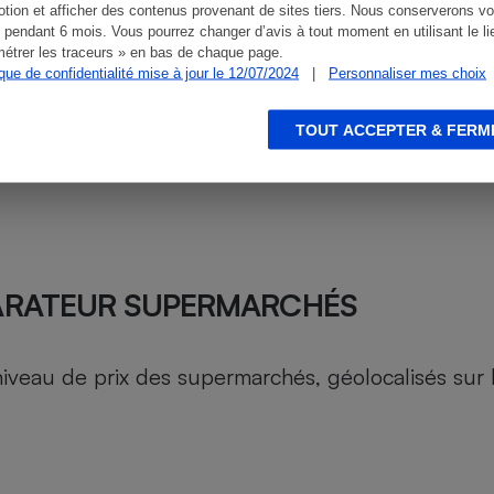
tion et afficher des contenus provenant de sites tiers. Nous conserverons vo
 pendant 6 mois. Vous pourrez changer d’avis à tout moment en utilisant le li
étrer les traceurs » en bas de chaque page.
ique de confidentialité mise à jour le 12/07/2024
|
Personnaliser mes choix
TOUT ACCEPTER & FERM
ARATEUR SUPERMARCHÉS
au de prix des supermarchés, géolocalisés sur le 